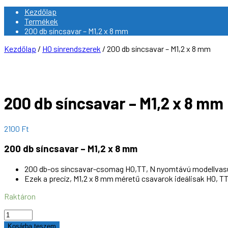
Kezdőlap
Termékek
200 db síncsavar – M1,2 x 8 mm
Kezdőlap
/
H0 sínrendszerek
/ 200 db síncsavar – M1,2 x 8 mm
200 db síncsavar – M1,2 x 8 mm
2100
Ft
200 db síncsavar – M1,2 x 8 mm
200 db-os síncsavar-csomag H0,TT, N nyomtávú modellvas
Ezek a precíz, M1,2 x 8 mm méretű csavarok ideálisak H0, TT
Raktáron
200
db
Kosárba teszem