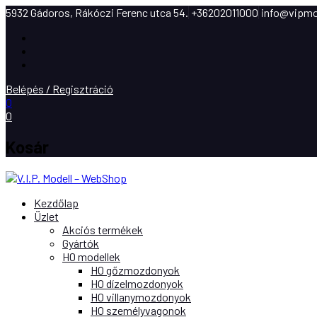
5932 Gádoros, Rákóczi Ferenc utca 54.
+36202011000
info@vipmo
Facebook
Instagram
Youtube
Belépés / Regisztráció
0
0
Kosár
Kezdőlap
Üzlet
Akciós termékek
Gyártók
H0 modellek
H0 gőzmozdonyok
H0 dízelmozdonyok
H0 villanymozdonyok
H0 személyvagonok