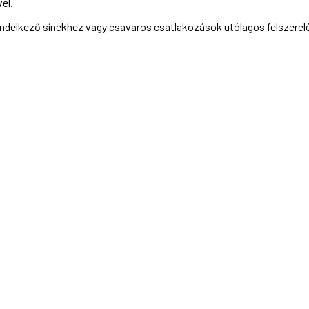
el.
endelkező sínekhez vagy csavaros csatlakozások utólagos felszerel