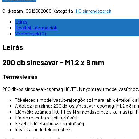
síncsavar
-
Cikkszám:
GS1208200S
Kategória:
H0 sínrendszerek
M1,2
x
Leírás
8
További információk
mm
Vélemények (0)
mennyiség
Leírás
200 db síncsavar – M1,2 x 8 mm
Termékleírás
200 db-os síncsavar-csomag H0,TT, N nyomtávú modellvasúthoz. Ez
Tökéletes a modellvasút-rajongók számára, akik értékelik a 
A doboz tartalma: 200 db-os síncsavar-csomag (M1,2 x 8 mm
Előnyök: számos H0, TT és N sínrendszerhez alkalmas (pl. Pe
Finom menet a stabil tartásért.
Fekete felület,robusztus minőség.
Ideális állandó telepítéshez.