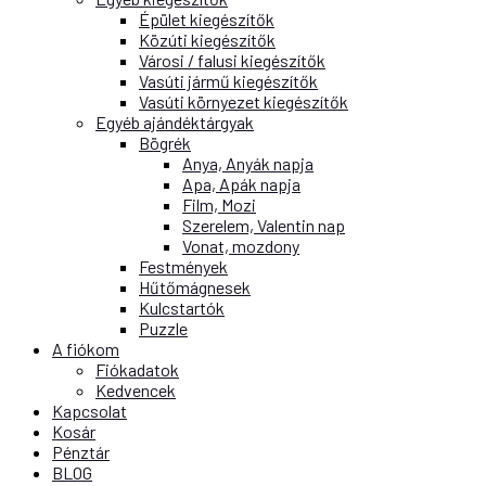
Épület kiegészítők
Közúti kiegészítők
Városi / falusi kiegészítők
Vasúti jármű kiegészítők
Vasúti környezet kiegészítők
Egyéb ajándéktárgyak
Bögrék
Anya, Anyák napja
Apa, Apák napja
Film, Mozi
Szerelem, Valentin nap
Vonat, mozdony
Festmények
Hűtőmágnesek
Kulcstartók
Puzzle
A fiókom
Fiókadatok
Kedvencek
Kapcsolat
Kosár
Pénztár
BLOG