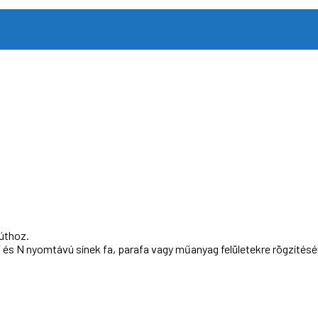
úthoz.
 és N nyomtávú sínek fa, parafa vagy műanyag felületekre rögzítésé