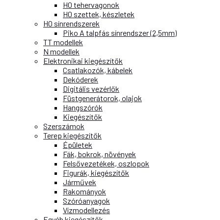
H0 tehervagonok
H0 szettek, készletek
H0 sínrendszerek
Piko A talpfás sínrendszer (2,5mm)
TT modellek
N modellek
Elektronikai kiegészítők
Csatlakozók, kábelek
Dekóderek
Digitális vezérlők
Füstgenerátorok, olajok
Hangszórók
Kiegészítők
Szerszámok
Terep kiegészítők
Épületek
Fák, bokrok, növények
Felsővezetékek, oszlopok
Figurák, kiegészítők
Járművek
Rakományok
Szóróanyagok
Vízmodellezés
Egyéb kiegészítők