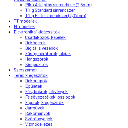
Piko A talpfás sínrendszer (2,5mm)
Tillig Standard sínrendszer
Tillig Ellite sínrendszer (2,07mm)
TT modellek
N modellek
Elektronikai kiegészítők
Csatlakozók, kábelek
Dekóderek
Digitális vezérlők
Füstgenerátorok, olajak
Hangszórók
Kiegészítők
Szerszámok
Terep kiegészítők
Dekorlapok
Épületek
Fák, bokrok, növények
Felsővezetékek, oszlopok
Figurák, kiegészítők
Járművek
Rakományok
Szóróanyagok
Vízmodellezés