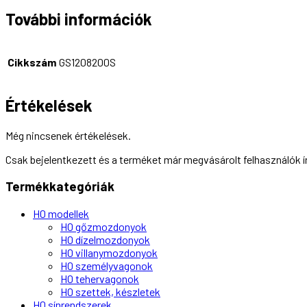
További információk
Cikkszám
GS1208200S
Értékelések
Még nincsenek értékelések.
Csak bejelentkezett és a terméket már megvásárolt felhasználók 
Termékkategóriák
H0 modellek
H0 gőzmozdonyok
H0 dízelmozdonyok
H0 villanymozdonyok
H0 személyvagonok
H0 tehervagonok
H0 szettek, készletek
H0 sínrendszerek