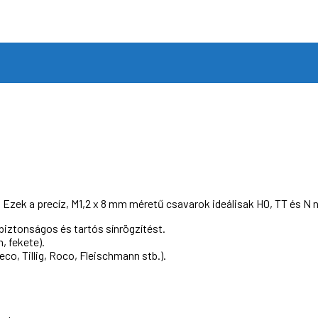
ek a precíz, M1,2 x 8 mm méretű csavarok ideálisak H0, TT és N ny
biztonságos és tartós sínrögzítést.
, fekete).
co, Tillig, Roco, Fleischmann stb.).