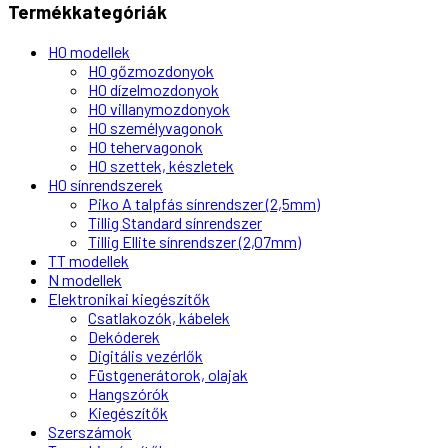
Termékkategóriák
H0 modellek
H0 gőzmozdonyok
H0 dízelmozdonyok
H0 villanymozdonyok
H0 személyvagonok
H0 tehervagonok
H0 szettek, készletek
H0 sínrendszerek
Piko A talpfás sínrendszer (2,5mm)
Tillig Standard sínrendszer
Tillig Ellite sínrendszer (2,07mm)
TT modellek
N modellek
Elektronikai kiegészítők
Csatlakozók, kábelek
Dekóderek
Digitális vezérlők
Füstgenerátorok, olajak
Hangszórók
Kiegészítők
Szerszámok