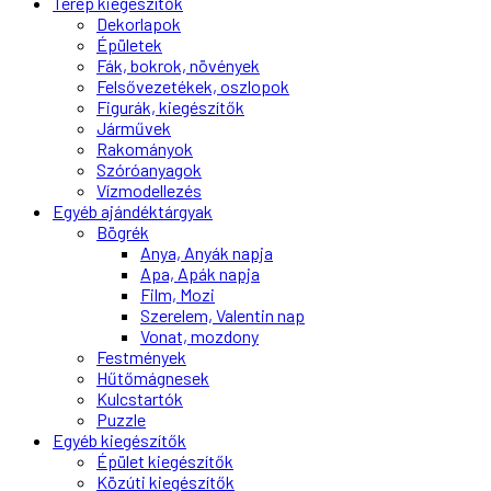
Terep kiegészítők
Dekorlapok
Épületek
Fák, bokrok, növények
Felsővezetékek, oszlopok
Figurák, kiegészítők
Járművek
Rakományok
Szóróanyagok
Vízmodellezés
Egyéb ajándéktárgyak
Bögrék
Anya, Anyák napja
Apa, Apák napja
Film, Mozi
Szerelem, Valentin nap
Vonat, mozdony
Festmények
Hűtőmágnesek
Kulcstartók
Puzzle
Egyéb kiegészítők
Épület kiegészítők
Közúti kiegészítők