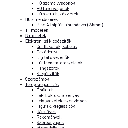
H0 személyvagonok
H0 tehervagonok
H0 szettek, készletek
H0 sínrendszerek
Piko A talpfás sínrendszer (2,5mm)
TT modellek
N modellek
Elektronikai kiegészítők
Csatlakozók, kábelek
Dekóderek
Digitális vezérlők
Füstgenerátorok, olajok
Hangszórók
Kiegészítők
Szerszámok
Terep kiegészítők
Épületek
Fák, bokrok, növények
Felsővezetékek, oszlopok
Figurák, kiegészítők
Járművek
Rakományok
Szóróanyagok
Vízmodellezés