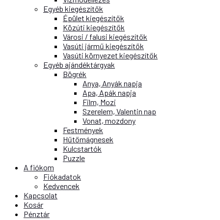
Egyéb kiegészítők
Épület kiegészítők
Közúti kiegészítők
Városi / falusi kiegészítők
Vasúti jármű kiegészítők
Vasúti környezet kiegészítők
Egyéb ajándéktárgyak
Bögrék
Anya, Anyák napja
Apa, Apák napja
Film, Mozi
Szerelem, Valentin nap
Vonat, mozdony
Festmények
Hűtőmágnesek
Kulcstartók
Puzzle
A fiókom
Fiókadatok
Kedvencek
Kapcsolat
Kosár
Pénztár