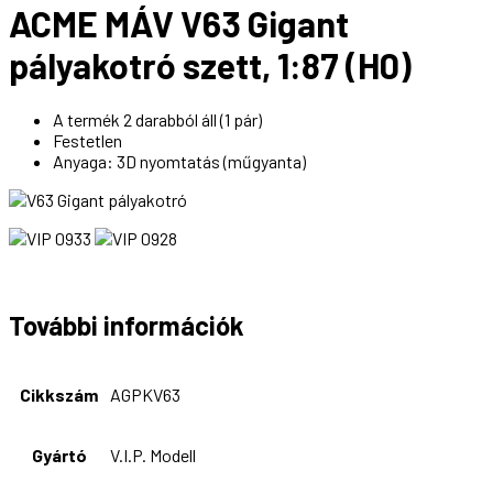
ACME MÁV V63 Gigant
pályakotró szett, 1:87 (H0)
A termék 2 darabból áll (1 pár)
Festetlen
Anyaga: 3D nyomtatás (műgyanta)
További információk
Cikkszám
AGPKV63
Gyártó
V.I.P. Modell