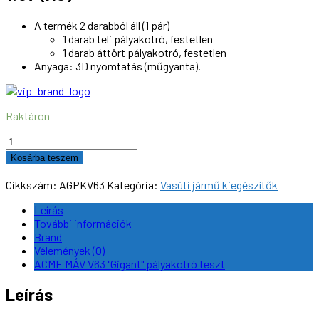
A termék 2 darabból áll (1 pár)
1 darab teli pályakotró, festetlen
1 darab áttört pályakotró, festetlen
Anyaga: 3D nyomtatás (műgyanta).
Raktáron
ACME
MÁV
Kosárba teszem
V63
Gigant
Cikkszám:
AGPKV63
Kategória:
Vasúti jármű kiegészítők
pályakotró
szett,
Leírás
1:87
További információk
(H0)
Brand
mennyiség
Vélemények (0)
ACME MÁV V63 "Gigant" pályakotró teszt
Leírás