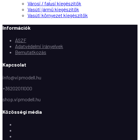
Városi / falusi kiegészítők
Vasúti jármű kiegészítők
Vasúti környezet kiegészítők
Információk
ÁSZF
Adatvédelmi irányelvek
Bemutatkozás
Kapcsolat
info@vipmodell.hu
+36202011000
shop.vipmodell.hu
Közösségi média
Facebook
Instagram
Youtube