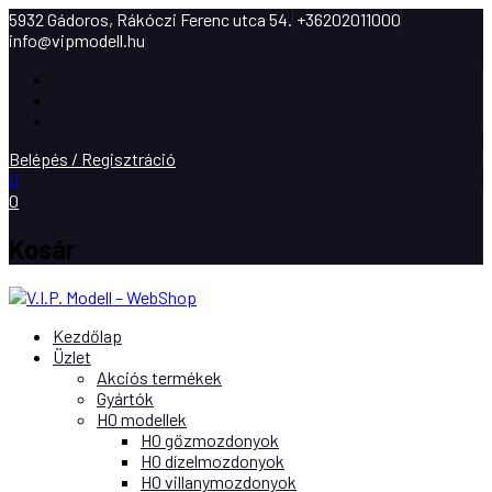
5932 Gádoros, Rákóczi Ferenc utca 54.
+36202011000
info@vipmodell.hu
Facebook
Instagram
Youtube
Belépés / Regisztráció
0
0
Kosár
Kezdőlap
Üzlet
Akciós termékek
Gyártók
H0 modellek
H0 gőzmozdonyok
H0 dízelmozdonyok
H0 villanymozdonyok