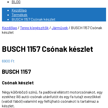
BLOG
Kezdőlap
Termékek
BUSCH 1157 Csónak készlet
Kezdőlap
/
Terep kiegészítők
/
Járművek
/ BUSCH 1157 Csónak
készlet
BUSCH 1157 Csónak készlet
6900
Ft
BUSCH 1157
Csónak készlet
Négy különböző színű, fa padlóval ellátott motorcsónakot, egy
ezekhez illő autó-csónak utánfutót és egy fa tutajt evezőkkel
(valódi fából) valamint egy felfújható csónakot is tartalmaz a
készlet.