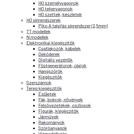
H0 személyvagonok
H0 tehervagonok
H0 szettek, készletek
H0 sínrendszerek
Piko A talpfás sínrendszer (2,5mm)
TT modellek
N modellek
Elektronikai kiegészítők
Csatlakozók, kábelek
Dekóderek
Digitális vezérlők
Füstgenerátorok, olajok
Hangszórók
Kiegészítők
Szerszámok
Terep kiegészítők
Épületek
Fák, bokrok, növények
Felsővezetékek, oszlopok
Figurák, kiegészítők
Járművek
Rakományok
Szóróanyagok
Vízmodellezés