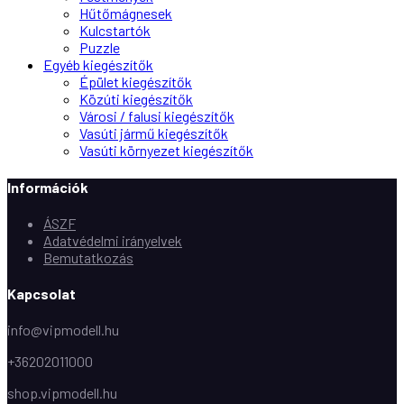
Hűtőmágnesek
Kulcstartók
Puzzle
Egyéb kiegészítők
Épület kiegészítők
Közúti kiegészítők
Városi / falusi kiegészítők
Vasúti jármű kiegészítők
Vasúti környezet kiegészítők
Információk
ÁSZF
Adatvédelmi irányelvek
Bemutatkozás
Kapcsolat
info@vipmodell.hu
+36202011000
shop.vipmodell.hu