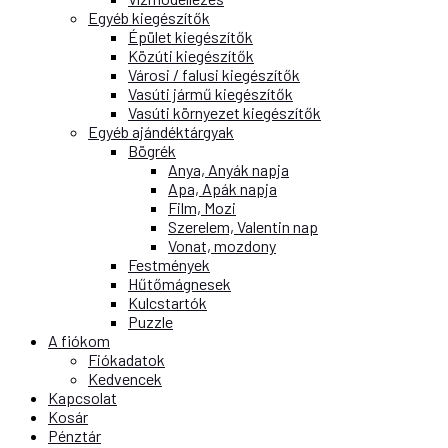
Egyéb kiegészítők
Épület kiegészítők
Közúti kiegészítők
Városi / falusi kiegészítők
Vasúti jármű kiegészítők
Vasúti környezet kiegészítők
Egyéb ajándéktárgyak
Bögrék
Anya, Anyák napja
Apa, Apák napja
Film, Mozi
Szerelem, Valentin nap
Vonat, mozdony
Festmények
Hűtőmágnesek
Kulcstartók
Puzzle
A fiókom
Fiókadatok
Kedvencek
Kapcsolat
Kosár
Pénztár