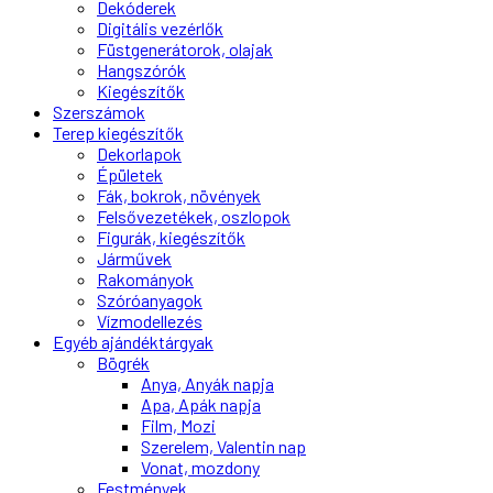
Dekóderek
Digitális vezérlők
Füstgenerátorok, olajak
Hangszórók
Kiegészítők
Szerszámok
Terep kiegészítők
Dekorlapok
Épületek
Fák, bokrok, növények
Felsővezetékek, oszlopok
Figurák, kiegészítők
Járművek
Rakományok
Szóróanyagok
Vízmodellezés
Egyéb ajándéktárgyak
Bögrék
Anya, Anyák napja
Apa, Apák napja
Film, Mozi
Szerelem, Valentin nap
Vonat, mozdony
Festmények