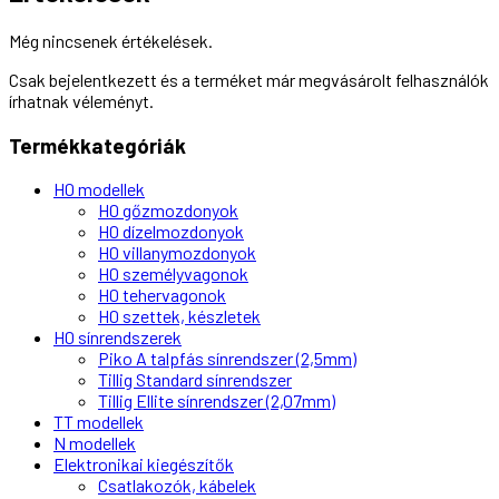
Még nincsenek értékelések.
Csak bejelentkezett és a terméket már megvásárolt felhasználók
írhatnak véleményt.
Termékkategóriák
H0 modellek
H0 gőzmozdonyok
H0 dízelmozdonyok
H0 villanymozdonyok
H0 személyvagonok
H0 tehervagonok
H0 szettek, készletek
H0 sínrendszerek
Piko A talpfás sínrendszer (2,5mm)
Tillig Standard sínrendszer
Tillig Ellite sínrendszer (2,07mm)
TT modellek
N modellek
Elektronikai kiegészítők
Csatlakozók, kábelek