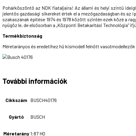
Pohárköszöntő az NDK fiataljaira! Az állami és helyi szintű ideig
jelentős gazdasági sikereket értek el a mezőgazdaságban és az ip
szakaszának építése 1974 és 1978 között szintén ezek közé a ra
nyűgöz le, de elsősorban a „Központi Betakarítási Technológia” if
Termékbiztonság
Méretarányos és eredetihez hű kismodell felnőtt vasútmodellezők
További információk
Cikkszám
BUSCH40176
Gyártó
BUSCH
Méretarány
1:87 H0