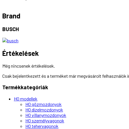
Brand
BUSCH
Értékelések
Még nincsenek értékelések.
Csak bejelentkezett és a terméket már megvásárolt felhasználók 
Termékkategóriák
H0 modellek
H0 gőzmozdonyok
H0 dízelmozdonyok
H0 villanymozdonyok
H0 személyvagonok
H0 tehervagonok