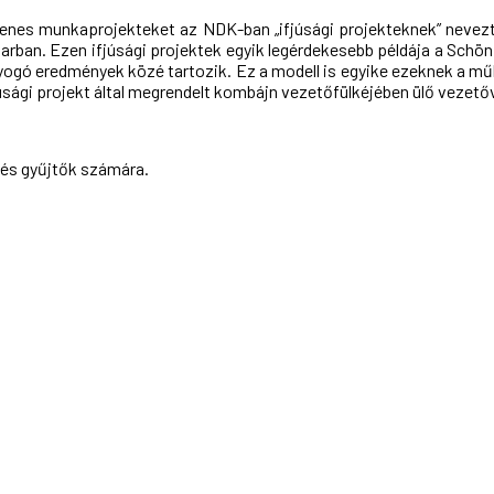
lenes munkaprojekteket az NDK-ban „ifjúsági projekteknek” nevezték
arban. Ezen ifjúsági projektek egyik legérdekesebb példája a Schönf
gyogó eredmények közé tartozik. Ez a modell is egyike ezeknek a
júsági projekt által megrendelt kombájn vezetőfülkéjében ülő vezetőv
 és gyűjtők számára.