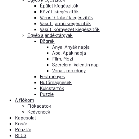
Épület kiegészítők
Közúti kiegészítők
Városi / falusi kiegészítők
Vasúti jármű kiegészítők
Vasúti környezet kiegészítők
Egyéb ajándéktárgyak
Bögrék
Anya, Anyák napja
Apa, Apák napja
Film, Mozi
Szerelem, Valentin nap
Vonat, mozdony
Festmények
Hűtőmágnesek
Kulcstartók
Puzzle
A fiókom
Fiókadatok
Kedvencek
Kapcsolat
Kosár
Pénztár
BLOG