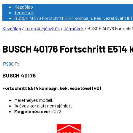
Kezdőlap
Termékek
BUSCH 40176 Fortschritt E514 kombájn, kék, vezetővel (H0)
Kezdőlap
/
Terep kiegészítők
/
Járművek
/ BUSCH 40176 Fortschrit
BUSCH 40176 Fortschritt E514 k
17990
Ft
BUSCH 40176
Fortschritt E514 kombájn, kék, vezetővel (H0)
Mérethelyes modell!
14 éves kor alatt nem ajánlott!
Megjelenés éve:
2022