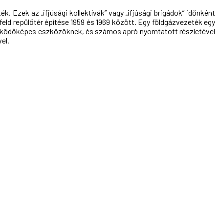
. Ezek az „ifjúsági kollektívák” vagy „ifjúsági brigádok” időnként
eld repülőtér építése 1959 és 1969 között. Egy földgázvezeték egy
 működőképes eszközöknek, és számos apró nyomtatott részletével
el.