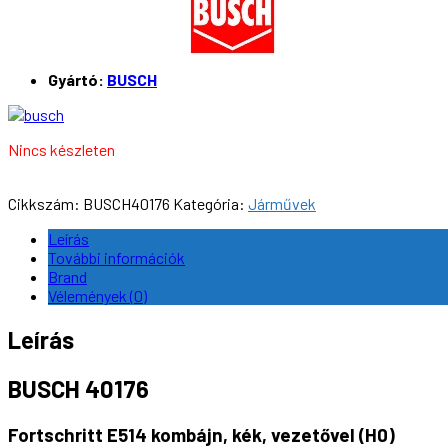
Gyártó:
BUSCH
Nincs készleten
Cikkszám:
BUSCH40176
Kategória:
Járművek
Leírás
További információk
Brand
Vélemények (0)
Leírás
BUSCH 40176
Fortschritt E514 kombájn, kék, vezetővel (H0)