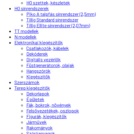
H0 szettek, készletek
H0 sínrendszerek
Piko A talpfás sínrendszer (2,5mm)
Tillig Standard sínrendszer
Tillig Ellite sínrendszer (2,07mm)
TT modellek
N modellek
Elektronikai kiegészítők
Csatlakozók, kábelek
Dekóderek
Digitális vezérlők
Füstgenerátorok, olajak
Hangszórók
Kiegészítők
Szerszámok
Terep kiegészítők
Dekorlapok
Épületek
Fák, bokrok, növények
Felsővezetékek, oszlopok
Figurák, kiegészítők
Járművek
Rakományok
Szóróanyagok