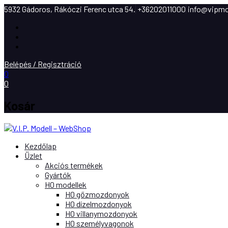
5932 Gádoros, Rákóczi Ferenc utca 54.
+36202011000
info@vipmo
Facebook
Instagram
Youtube
Belépés / Regisztráció
0
0
Kosár
Kezdőlap
Üzlet
Akciós termékek
Gyártók
H0 modellek
H0 gőzmozdonyok
H0 dízelmozdonyok
H0 villanymozdonyok
H0 személyvagonok