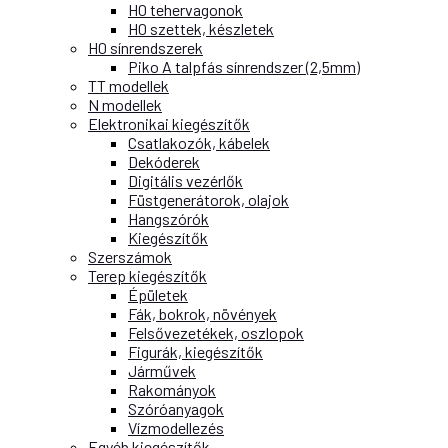
H0 tehervagonok
H0 szettek, készletek
H0 sínrendszerek
Piko A talpfás sínrendszer (2,5mm)
TT modellek
N modellek
Elektronikai kiegészítők
Csatlakozók, kábelek
Dekóderek
Digitális vezérlők
Füstgenerátorok, olajok
Hangszórók
Kiegészítők
Szerszámok
Terep kiegészítők
Épületek
Fák, bokrok, növények
Felsővezetékek, oszlopok
Figurák, kiegészítők
Járművek
Rakományok
Szóróanyagok
Vízmodellezés
Egyéb kiegészítők