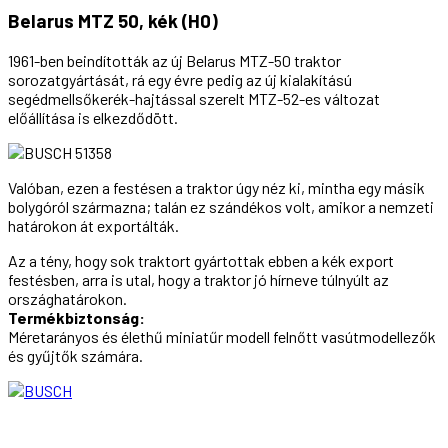
Belarus MTZ 50, kék (H0)
1961-ben beindították az új Belarus MTZ-50 traktor
sorozatgyártását, rá egy évre pedig az új kialakítású
segédmellsőkerék-hajtással szerelt MTZ-52-es változat
előállítása is elkezdődött.
Valóban, ezen a festésen a traktor úgy néz ki, mintha egy másik
bolygóról származna; talán ez szándékos volt, amikor a nemzeti
határokon át exportálták.
Az a tény, hogy sok traktort gyártottak ebben a kék export
festésben, arra is utal, hogy a traktor jó hírneve túlnyúlt az
országhatárokon.
Termékbiztonság:
Méretarányos és élethű miniatűr modell felnőtt vasútmodellezők
és gyűjtők számára.