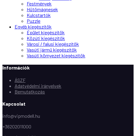
Festmények
Hűtőmágnesek
Kulcstartók
Puzzle
Egyéb kiegészítők
Épület kiegészítők
Közúti kiegészítők
Városi / falusi kiegészítők
Vasúti jármű kiegészítők
Vasúti környezet kiegészítők
Információk
ÁSZF
Adatvédelmi irányelvek
Bemutatkozás
Kapcsolat
info@vipmodell.hu
+36202011000