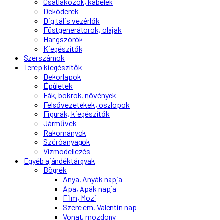
Csatlakozók, kábelek
Dekóderek
Digitális vezérlők
Füstgenerátorok, olajak
Hangszórók
Kiegészítők
Szerszámok
Terep kiegészítők
Dekorlapok
Épületek
Fák, bokrok, növények
Felsővezetékek, oszlopok
Figurák, kiegészítők
Járművek
Rakományok
Szóróanyagok
Vízmodellezés
Egyéb ajándéktárgyak
Bögrék
Anya, Anyák napja
Apa, Apák napja
Film, Mozi
Szerelem, Valentin nap
Vonat, mozdony