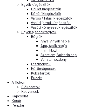
Egyéb kiegészítők
Épület kiegészítők
Közúti kiegészítők
Városi / falusi kiegészítők
Vasúti jármű kiegészítők
Vasúti környezet kiegészítők
Egyéb ajándéktárgyak
Bögrék
Anya, Anyák napja
Apa, Apák napja
Film, Mozi
Szerelem, Valentin nap
Vonat, mozdony
Festmények
Hűtőmágnesek
Kulcstartók
Puzzle
A fiókom
Fiókadatok
Kedvencek
Kapcsolat
Kosár
Pénztár