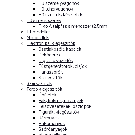
H0 személyvagonok
H0 tehervagonok
H0 szettek, készletek
H0 sínrendszerek
Piko A talpfás sínrendszer (2,5mm)
TT modellek
N modellek
Elektronikai kiegészítők
Csatlakozók, kábelek
Dekóderek
Digitális vezérlők
Füstgenerátorok, olajok
Hangszórók
Kiegészítők
Szerszámok
Terep kiegészítők
Épületek
Fák, bokrok, növények
Felsővezetékek, oszlopok
Figurák, kiegészítők
Járművek
Rakományok
Szóróanyagok
Vízmodellezés