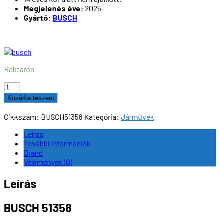
Megjelenés éve:
2025
Gyártó:
BUSCH
Raktáron
BUSCH
51358
Kosárba teszem
Belarus
MTZ
Cikkszám:
BUSCH51358
Kategória:
Járművek
50,
kék
Leírás
(H0)
További információk
mennyiség
Brand
Vélemények (0)
Leírás
BUSCH 51358