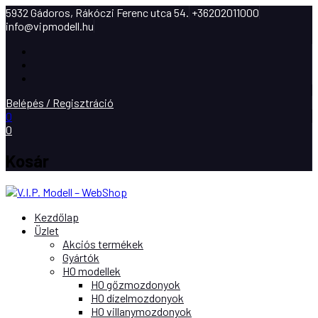
5932 Gádoros, Rákóczi Ferenc utca 54.
+36202011000
info@vipmodell.hu
Facebook
Instagram
Youtube
Belépés / Regisztráció
0
0
Kosár
Kezdőlap
Üzlet
Akciós termékek
Gyártók
H0 modellek
H0 gőzmozdonyok
H0 dízelmozdonyok
H0 villanymozdonyok