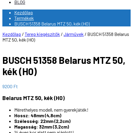
BLOG
Kezdőlap
Termékek
BUSCH 51358 Belarus MTZ 50, kék (H0)
Kezdőlap
/
Terep kiegészítők
/
Járművek
/ BUSCH 51358 Belarus
MTZ 50, kék (H0)
BUSCH 51358 Belarus MTZ 50,
kék (H0)
9200
Ft
Belarus MTZ 50, kék (H0)
Mérethelyes modell, nem gyerekjáték!
Hossz: 48mm (4,8cm)
Szélesség: 22mm (2,2cm)
Magasság: 32mm (3,2cm)
14 éves kor alatt nem ajánlott!