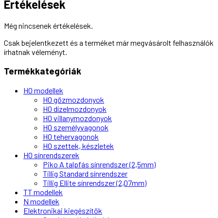
Értékelések
Még nincsenek értékelések.
Csak bejelentkezett és a terméket már megvásárolt felhasználók
írhatnak véleményt.
Termékkategóriák
H0 modellek
H0 gőzmozdonyok
H0 dízelmozdonyok
H0 villanymozdonyok
H0 személyvagonok
H0 tehervagonok
H0 szettek, készletek
H0 sínrendszerek
Piko A talpfás sínrendszer (2,5mm)
Tillig Standard sínrendszer
Tillig Ellite sínrendszer (2,07mm)
TT modellek
N modellek
Elektronikai kiegészítők