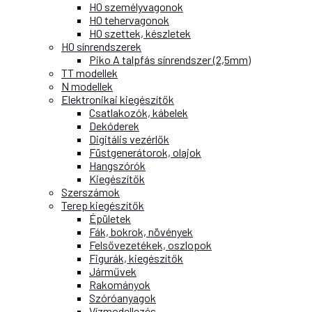
H0 személyvagonok
H0 tehervagonok
H0 szettek, készletek
H0 sínrendszerek
Piko A talpfás sínrendszer (2,5mm)
TT modellek
N modellek
Elektronikai kiegészítők
Csatlakozók, kábelek
Dekóderek
Digitális vezérlők
Füstgenerátorok, olajok
Hangszórók
Kiegészítők
Szerszámok
Terep kiegészítők
Épületek
Fák, bokrok, növények
Felsővezetékek, oszlopok
Figurák, kiegészítők
Járművek
Rakományok
Szóróanyagok
Vízmodellezés