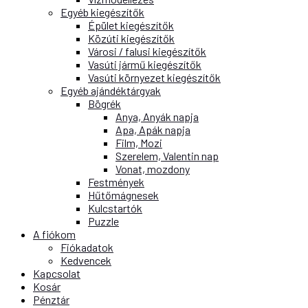
Egyéb kiegészítők
Épület kiegészítők
Közúti kiegészítők
Városi / falusi kiegészítők
Vasúti jármű kiegészítők
Vasúti környezet kiegészítők
Egyéb ajándéktárgyak
Bögrék
Anya, Anyák napja
Apa, Apák napja
Film, Mozi
Szerelem, Valentin nap
Vonat, mozdony
Festmények
Hűtőmágnesek
Kulcstartók
Puzzle
A fiókom
Fiókadatok
Kedvencek
Kapcsolat
Kosár
Pénztár