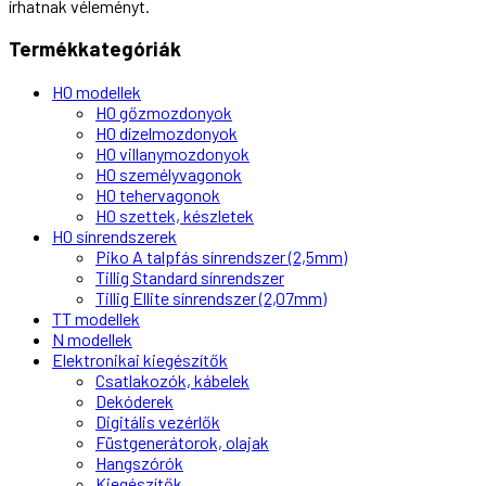
írhatnak véleményt.
Termékkategóriák
H0 modellek
H0 gőzmozdonyok
H0 dízelmozdonyok
H0 villanymozdonyok
H0 személyvagonok
H0 tehervagonok
H0 szettek, készletek
H0 sínrendszerek
Piko A talpfás sínrendszer (2,5mm)
Tillig Standard sínrendszer
Tillig Ellite sínrendszer (2,07mm)
TT modellek
N modellek
Elektronikai kiegészítők
Csatlakozók, kábelek
Dekóderek
Digitális vezérlők
Füstgenerátorok, olajak
Hangszórók
Kiegészítők