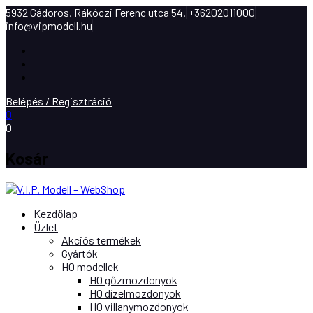
5932 Gádoros, Rákóczi Ferenc utca 54.
+36202011000
info@vipmodell.hu
Facebook
Instagram
Youtube
Belépés / Regisztráció
0
0
Kosár
Kezdőlap
Üzlet
Akciós termékek
Gyártók
H0 modellek
H0 gőzmozdonyok
H0 dízelmozdonyok
H0 villanymozdonyok