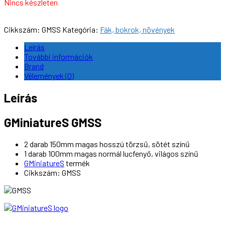
Nincs készleten
Cikkszám:
GMSS
Kategória:
Fák, bokrok, növények
Leírás
További információk
Brand
Vélemények (0)
Leírás
GMiniatureS GMSS
2 darab 150mm magas hosszú törzsű, sötét színű
1 darab 100mm magas normál lucfenyő, világos színű
GMiniatureS
termék
Cikkszám: GMSS