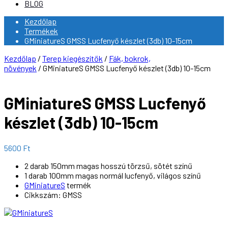
BLOG
Kezdőlap
Termékek
GMiniatureS GMSS Lucfenyő készlet (3db) 10-15cm
Kezdőlap
/
Terep kiegészítők
/
Fák, bokrok,
növények
/ GMiniatureS GMSS Lucfenyő készlet (3db) 10-15cm
GMiniatureS GMSS Lucfenyő
készlet (3db) 10-15cm
5600
Ft
2 darab 150mm magas hosszú törzsű, sötét színű
1 darab 100mm magas normál lucfenyő, világos színű
GMiniatureS
termék
Cikkszám: GMSS