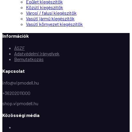
Épület kiegészítők
Közúti kiegészítők
Városi / falusi kiegészítők
Vasúti jármű kiegészítők
Vasúti környezet kiegészítők
Információk
ÁSZF
Adatvédelmi irányelvek
Bemutatkozás
Kapcsolat
info@vipmodell.hu
+36202011000
shop.vipmodell.hu
Közösségi média
Facebook