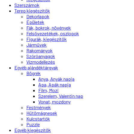
Szerszámok
Terep kiegészítők
Dekorlapok
Épületek
Fák, bokrok, növények
Felsővezetékek, oszlopok
Figurák, kiegészítők
Járművek
Rakományok
Szóróanyagok
Vízmodellezés
Egyéb ajándéktárgyak
Bögrék
Anya, Anyák napja
Apa, Apák napja
Film, Mozi
Szerelem, Valentin nap
Vonat, mozdony
Festmények
Hűtőmágnesek
Kulcstartók
Puzzle
Egyéb kiegészítők