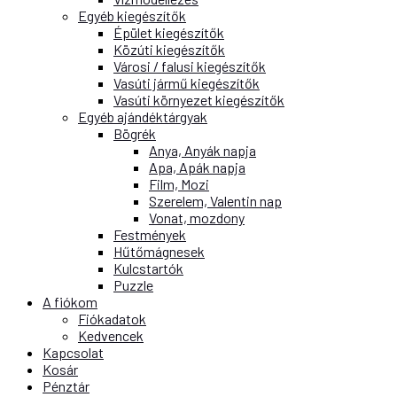
Egyéb kiegészítők
Épület kiegészítők
Közúti kiegészítők
Városi / falusi kiegészítők
Vasúti jármű kiegészítők
Vasúti környezet kiegészítők
Egyéb ajándéktárgyak
Bögrék
Anya, Anyák napja
Apa, Apák napja
Film, Mozi
Szerelem, Valentin nap
Vonat, mozdony
Festmények
Hűtőmágnesek
Kulcstartók
Puzzle
A fiókom
Fiókadatok
Kedvencek
Kapcsolat
Kosár
Pénztár