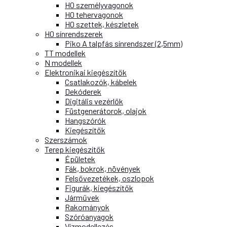
H0 személyvagonok
H0 tehervagonok
H0 szettek, készletek
H0 sínrendszerek
Piko A talpfás sínrendszer (2,5mm)
TT modellek
N modellek
Elektronikai kiegészítők
Csatlakozók, kábelek
Dekóderek
Digitális vezérlők
Füstgenerátorok, olajok
Hangszórók
Kiegészítők
Szerszámok
Terep kiegészítők
Épületek
Fák, bokrok, növények
Felsővezetékek, oszlopok
Figurák, kiegészítők
Járművek
Rakományok
Szóróanyagok
Vízmodellezés