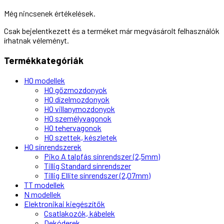
Még nincsenek értékelések.
Csak bejelentkezett és a terméket már megvásárolt felhasználók
írhatnak véleményt.
Termékkategóriák
H0 modellek
H0 gőzmozdonyok
H0 dízelmozdonyok
H0 villanymozdonyok
H0 személyvagonok
H0 tehervagonok
H0 szettek, készletek
H0 sínrendszerek
Piko A talpfás sínrendszer (2,5mm)
Tillig Standard sínrendszer
Tillig Ellite sínrendszer (2,07mm)
TT modellek
N modellek
Elektronikai kiegészítők
Csatlakozók, kábelek
Dekóderek