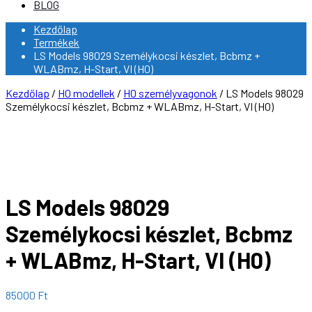
BLOG
Kezdőlap
Termékek
LS Models 98029 Személykocsi készlet, Bcbmz +
WLABmz, H-Start, VI (H0)
Kezdőlap
/
H0 modellek
/
H0 személyvagonok
/ LS Models 98029
Személykocsi készlet, Bcbmz + WLABmz, H-Start, VI (H0)
LS Models 98029
Személykocsi készlet, Bcbmz
+ WLABmz, H-Start, VI (H0)
85000
Ft