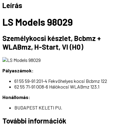
Leírás
LS Models 98029
Személykocsi készlet, Bcbmz +
WLABmz, H-Start, VI (H0)
Pályaszámok:
61 55 59-91 201-4 Fekvőhelyes kocsi Bcbmz 122
62 55 71-91 008-6 Hálókocsi WLABmz 123.1
Honállomás:
BUDAPEST KELETI PU.
További információk