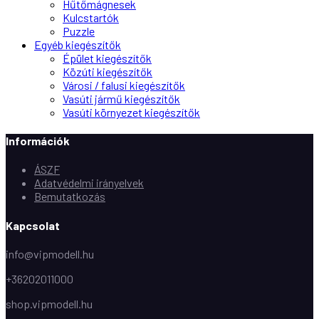
Hűtőmágnesek
Kulcstartók
Puzzle
Egyéb kiegészítők
Épület kiegészítők
Közúti kiegészítők
Városi / falusi kiegészítők
Vasúti jármű kiegészítők
Vasúti környezet kiegészítők
Információk
ÁSZF
Adatvédelmi irányelvek
Bemutatkozás
Kapcsolat
info@vipmodell.hu
+36202011000
shop.vipmodell.hu