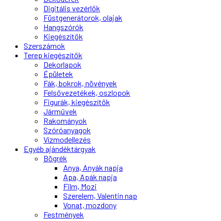
Digitális vezérlők
Füstgenerátorok, olajak
Hangszórók
Kiegészítők
Szerszámok
Terep kiegészítők
Dekorlapok
Épületek
Fák, bokrok, növények
Felsővezetékek, oszlopok
Figurák, kiegészítők
Járművek
Rakományok
Szóróanyagok
Vízmodellezés
Egyéb ajándéktárgyak
Bögrék
Anya, Anyák napja
Apa, Apák napja
Film, Mozi
Szerelem, Valentin nap
Vonat, mozdony
Festmények