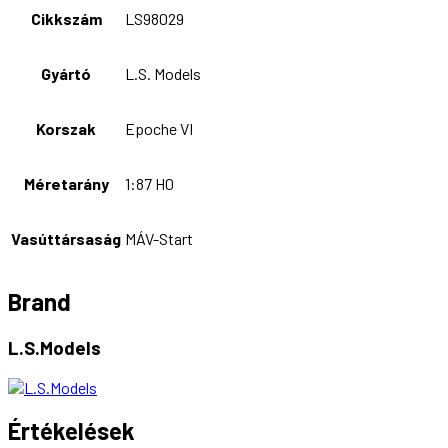
Cikkszám
LS98029
Gyártó
L.S. Models
Korszak
Epoche VI
Méretarány
1:87 H0
Vasúttársaság
MÁV-Start
Brand
L.S.Models
Értékelések