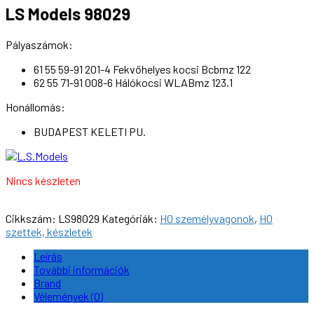
LS Models 98029
Pályaszámok:
61 55 59-91 201-4 Fekvőhelyes kocsi Bcbmz 122
62 55 71-91 008-6 Hálókocsi WLABmz 123.1
Honállomás:
BUDAPEST KELETI PU.
Nincs készleten
Cikkszám:
LS98029
Kategóriák:
H0 személyvagonok
,
H0
szettek, készletek
Leírás
További információk
Brand
Vélemények (0)