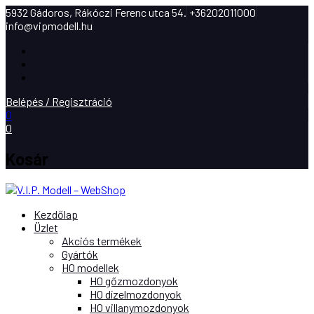
5932 Gádoros, Rákóczi Ferenc utca 54.
+36202011000
info@vipmodell.hu
Facebook
Instagram
Youtube
Belépés / Regisztráció
0
0
Kosár
Kezdőlap
Üzlet
Akciós termékek
Gyártók
H0 modellek
H0 gőzmozdonyok
H0 dízelmozdonyok
H0 villanymozdonyok