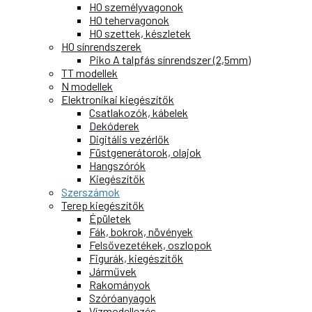
H0 személyvagonok
H0 tehervagonok
H0 szettek, készletek
H0 sínrendszerek
Piko A talpfás sínrendszer (2,5mm)
TT modellek
N modellek
Elektronikai kiegészítők
Csatlakozók, kábelek
Dekóderek
Digitális vezérlők
Füstgenerátorok, olajok
Hangszórók
Kiegészítők
Szerszámok
Terep kiegészítők
Épületek
Fák, bokrok, növények
Felsővezetékek, oszlopok
Figurák, kiegészítők
Járművek
Rakományok
Szóróanyagok
Vízmodellezés