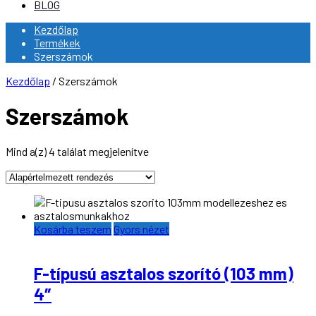
BLOG
Kezdőlap
Termékek
Szerszámok
Kezdőlap
/ Szerszámok
Szerszámok
Mind a(z) 4 találat megjelenítve
Kosárba teszem
Gyors nézet
F-típusú asztalos szorító (103 mm)
4″