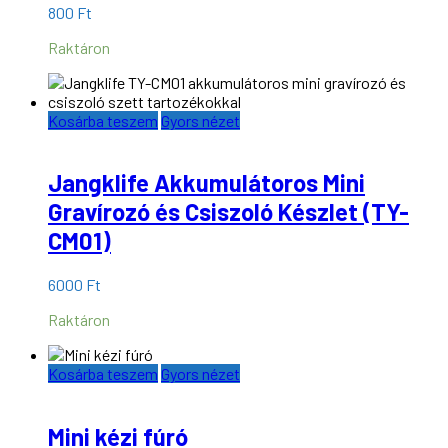
800
Ft
Raktáron
Kosárba teszem
Gyors nézet
Jangklife Akkumulátoros Mini
Gravírozó és Csiszoló Készlet (TY-
CM01)
6000
Ft
Raktáron
Kosárba teszem
Gyors nézet
Mini kézi fúró