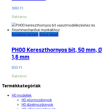
1990
Ft
Raktáron
Kosárba teszem
Gyors nézet
PH00 Kereszthornyos bit, 50 mm, Ø
1,6 mm
600
Ft
Raktáron
Termékkategóriák
H0 modellek
H0 gőzmozdonyok
H0 dízelmozdonyok
H0 villanymozdonyok