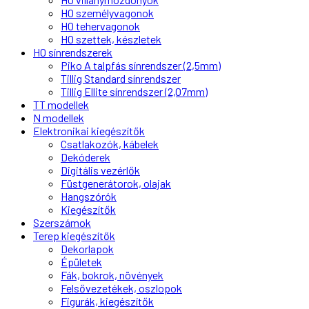
H0 személyvagonok
H0 tehervagonok
H0 szettek, készletek
H0 sínrendszerek
Piko A talpfás sínrendszer (2,5mm)
Tillig Standard sínrendszer
Tillig Ellite sínrendszer (2,07mm)
TT modellek
N modellek
Elektronikai kiegészítők
Csatlakozók, kábelek
Dekóderek
Digitális vezérlők
Füstgenerátorok, olajak
Hangszórók
Kiegészítők
Szerszámok
Terep kiegészítők
Dekorlapok
Épületek
Fák, bokrok, növények
Felsővezetékek, oszlopok
Figurák, kiegészítők