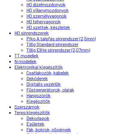
H0 dízelmozdonyok
H0 villanymozdonyok
H0 személyvagonok
H0 tehervagonok
H0 szettek, készletek
H0 sínrendszerek
Piko A talpfás sínrendszer (2,5mm)
Tillig Standard sínrendszer
Tillig Ellite sínrendszer (2,07mm)
TT modellek
N modellek
Elektronikai kiegészítők
Csatlakozók, kábelek
Dekóderek
Digitális vezérlők
Füstgenerátorok, olajak
Hangszórók
Kiegészítők
Szerszámok
Terep kiegészítők
Dekorlapok
Épületek
Fák, bokrok, növények