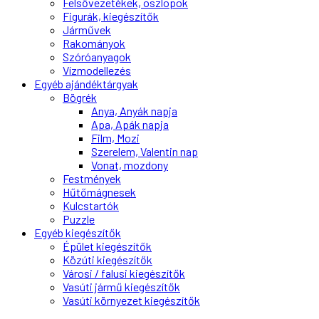
Felsővezetékek, oszlopok
Figurák, kiegészítők
Járművek
Rakományok
Szóróanyagok
Vízmodellezés
Egyéb ajándéktárgyak
Bögrék
Anya, Anyák napja
Apa, Apák napja
Film, Mozi
Szerelem, Valentin nap
Vonat, mozdony
Festmények
Hűtőmágnesek
Kulcstartók
Puzzle
Egyéb kiegészítők
Épület kiegészítők
Közúti kiegészítők
Városi / falusi kiegészítők
Vasúti jármű kiegészítők
Vasúti környezet kiegészítők