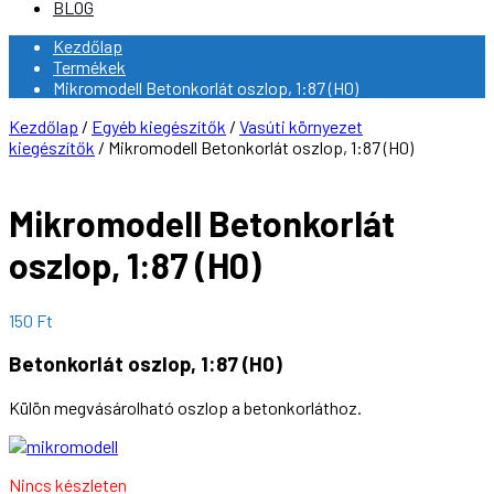
BLOG
Kezdőlap
Termékek
Mikromodell Betonkorlát oszlop, 1:87 (H0)
Kezdőlap
/
Egyéb kiegészítők
/
Vasúti környezet
kiegészítők
/ Mikromodell Betonkorlát oszlop, 1:87 (H0)
Mikromodell Betonkorlát
oszlop, 1:87 (H0)
150
Ft
Betonkorlát oszlop, 1:87 (H0)
Külön megvásárolható oszlop a betonkorláthoz.
Nincs készleten