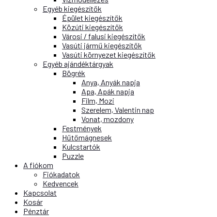
Egyéb kiegészítők
Épület kiegészítők
Közúti kiegészítők
Városi / falusi kiegészítők
Vasúti jármű kiegészítők
Vasúti környezet kiegészítők
Egyéb ajándéktárgyak
Bögrék
Anya, Anyák napja
Apa, Apák napja
Film, Mozi
Szerelem, Valentin nap
Vonat, mozdony
Festmények
Hűtőmágnesek
Kulcstartók
Puzzle
A fiókom
Fiókadatok
Kedvencek
Kapcsolat
Kosár
Pénztár