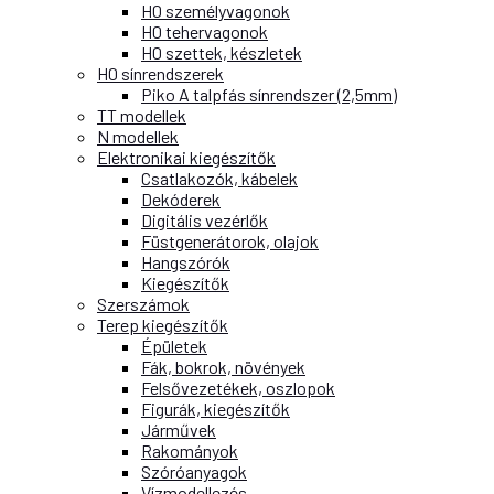
H0 személyvagonok
H0 tehervagonok
H0 szettek, készletek
H0 sínrendszerek
Piko A talpfás sínrendszer (2,5mm)
TT modellek
N modellek
Elektronikai kiegészítők
Csatlakozók, kábelek
Dekóderek
Digitális vezérlők
Füstgenerátorok, olajok
Hangszórók
Kiegészítők
Szerszámok
Terep kiegészítők
Épületek
Fák, bokrok, növények
Felsővezetékek, oszlopok
Figurák, kiegészítők
Járművek
Rakományok
Szóróanyagok
Vízmodellezés