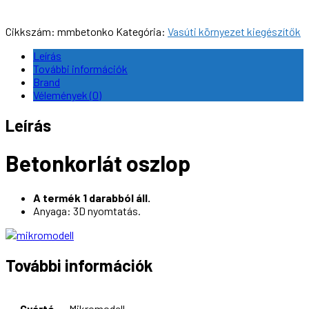
Cikkszám:
mmbetonko
Kategória:
Vasúti környezet kiegészítők
Leírás
További információk
Brand
Vélemények (0)
Leírás
Betonkorlát oszlop
A termék 1 darabból áll.
Anyaga: 3D nyomtatás.
További információk
Gyártó
Mikromodell