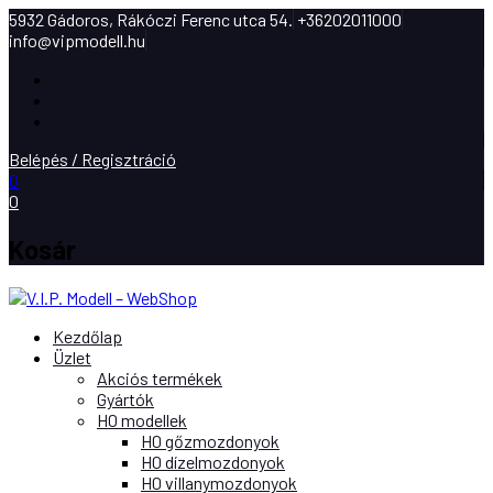
5932 Gádoros, Rákóczi Ferenc utca 54.
+36202011000
info@vipmodell.hu
Facebook
Instagram
Youtube
Belépés / Regisztráció
0
0
Kosár
Kezdőlap
Üzlet
Akciós termékek
Gyártók
H0 modellek
H0 gőzmozdonyok
H0 dízelmozdonyok
H0 villanymozdonyok