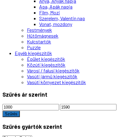
Anya, Anyák napja
Apa, Apák napja
Film, Mozi
Szerelem, Valentin nap
Vonat, mozdony
Festmények
Hűtőmágnesek
Kulcstartók
Puzzle
Egyéb kiegészítők
Épület kiegészítők
Közúti kiegészítők
Városi / falusi kiegészítők
Vasúti jármű kiegészítők
Vasúti környezet kiegészítők
Szűrés ár szerint
Min
Max
ár
ár
Szűrés
Szűrés gyártók szerint