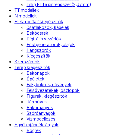
Tillig Ellite sínrendszer (2,07mm)
TT modellek
N modellek
Elektronikai kiegészítők
Csatlakozók, kábelek
Dekóderek
Digitális vezérlők
Füstgenerátorok, olajak
Hangszórók
Kiegészítők
Szerszámok
Terep kiegészítők
Dekorlapok
Épületek
Fák, bokrok, növények
Felsővezetékek, oszlopok
Figurák, kiegészítők
Járművek
Rakományok
Szóróanyagok
Vízmodellezés
Egyéb ajándéktárgyak
Bögrék