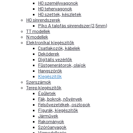
H0 személyvagonok
H0 tehervagonok
H0 szettek, készletek
H0 sínrendszerek
Piko A talpfás sínrendszer (2,5mm)
TT modellek
N modellek
Elektronikai kiegészítők
Csatlakozók, kábelek
Dekóderek
Digitális vezérlők
Füstgenerátorok, olajok
Hangszórók
Kiegészítők
Szerszámok
Terep kiegészítők
Épületek
Fák, bokrok, növények
Felsővezetékek, oszlopok
Figurák, kiegészítők
Járművek
Rakományok
Szóróanyagok
Vízmodellezés