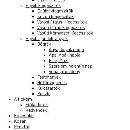
Egyéb kiegészítők
Épület kiegészítők
Közúti kiegészítők
Városi / falusi kiegészítők
Vasúti jármű kiegészítők
Vasúti környezet kiegészítők
Egyéb ajándéktárgyak
Bögrék
Anya, Anyák napja
Apa, Apák napja
Film, Mozi
Szerelem, Valentin nap
Vonat, mozdony
Festmények
Hűtőmágnesek
Kulcstartók
Puzzle
A fiókom
Fiókadatok
Kedvencek
Kapcsolat
Kosár
Pénztár