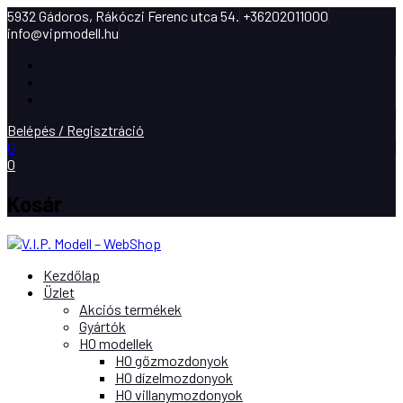
5932 Gádoros, Rákóczi Ferenc utca 54.
+36202011000
info@vipmodell.hu
Facebook
Instagram
Youtube
Belépés / Regisztráció
0
0
Kosár
Kezdőlap
Üzlet
Akciós termékek
Gyártók
H0 modellek
H0 gőzmozdonyok
H0 dízelmozdonyok
H0 villanymozdonyok