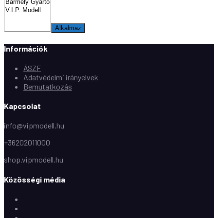
Alkalmaz
Információk
ÁSZF
Adatvédelmi irányelvek
Bemutatkozás
Kapcsolat
info@vipmodell.hu
+36202011000
shop.vipmodell.hu
Közösségi média
Facebook
Instagram
Youtube