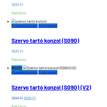
1200
Ft
Raktáron
Kosárba teszem
Gyors nézet
Szervo tartó konzol (SG90)
1000
Ft
Raktáron
Akció!
Kosárba teszem
Gyors nézet
Szervo tartó konzol (SG90) (V2)
Original
Current
1200
Ft
1000
Ft
price
price
Raktáron
was:
is: