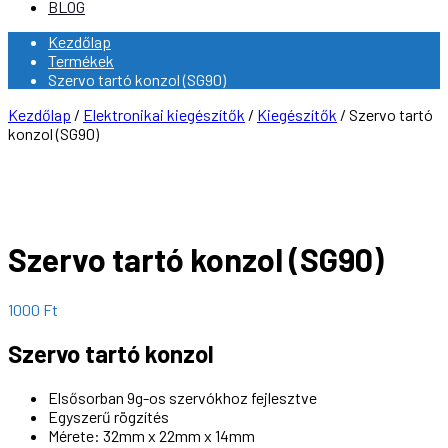
BLOG
Kezdőlap
Termékek
Szervo tartó konzol (SG90)
Kezdőlap
/
Elektronikai kiegészítők
/
Kiegészítők
/ Szervo tartó
konzol (SG90)
Szervo tartó konzol (SG90)
1000
Ft
Szervo tartó konzol
Elsősorban 9g-os szervókhoz fejlesztve
Egyszerű rögzítés
Mérete: 32mm x 22mm x 14mm