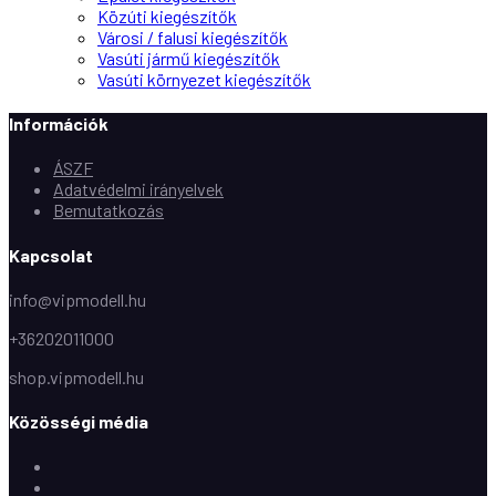
Közúti kiegészítők
Városi / falusi kiegészítők
Vasúti jármű kiegészítők
Vasúti környezet kiegészítők
Információk
ÁSZF
Adatvédelmi irányelvek
Bemutatkozás
Kapcsolat
info@vipmodell.hu
+36202011000
shop.vipmodell.hu
Közösségi média
Facebook
Instagram