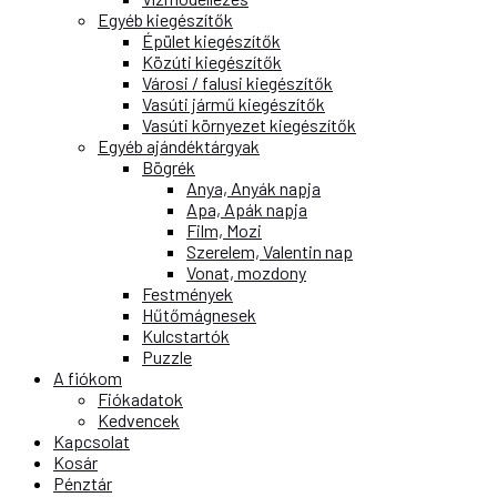
Egyéb kiegészítők
Épület kiegészítők
Közúti kiegészítők
Városi / falusi kiegészítők
Vasúti jármű kiegészítők
Vasúti környezet kiegészítők
Egyéb ajándéktárgyak
Bögrék
Anya, Anyák napja
Apa, Apák napja
Film, Mozi
Szerelem, Valentin nap
Vonat, mozdony
Festmények
Hűtőmágnesek
Kulcstartók
Puzzle
A fiókom
Fiókadatok
Kedvencek
Kapcsolat
Kosár
Pénztár