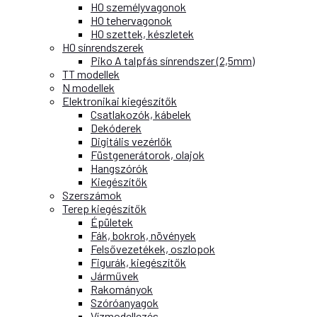
H0 személyvagonok
H0 tehervagonok
H0 szettek, készletek
H0 sínrendszerek
Piko A talpfás sínrendszer (2,5mm)
TT modellek
N modellek
Elektronikai kiegészítők
Csatlakozók, kábelek
Dekóderek
Digitális vezérlők
Füstgenerátorok, olajok
Hangszórók
Kiegészítők
Szerszámok
Terep kiegészítők
Épületek
Fák, bokrok, növények
Felsővezetékek, oszlopok
Figurák, kiegészítők
Járművek
Rakományok
Szóróanyagok
Vízmodellezés