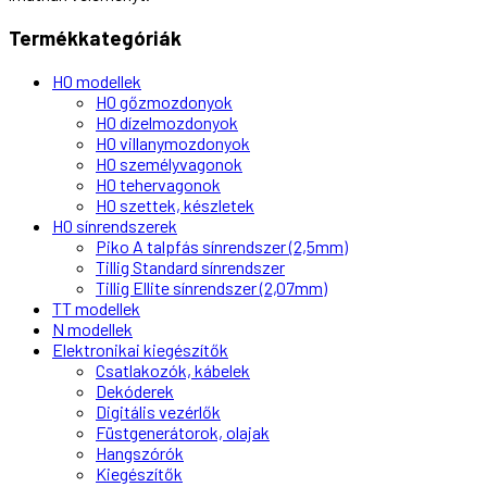
Termékkategóriák
H0 modellek
H0 gőzmozdonyok
H0 dízelmozdonyok
H0 villanymozdonyok
H0 személyvagonok
H0 tehervagonok
H0 szettek, készletek
H0 sínrendszerek
Piko A talpfás sínrendszer (2,5mm)
Tillig Standard sínrendszer
Tillig Ellite sínrendszer (2,07mm)
TT modellek
N modellek
Elektronikai kiegészítők
Csatlakozók, kábelek
Dekóderek
Digitális vezérlők
Füstgenerátorok, olajak
Hangszórók
Kiegészítők