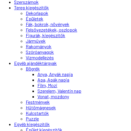
Szerszámok
Terep kiegészítők
Dekorlapok
Épületek
Fák, bokrok, növények
Felsővezetékek, oszlopok
Figurák, kiegészítők
Járművek
Rakományok
Szóróanyagok
Vízmodellezés
Egyéb ajándéktárgyak
Bögrék
Anya, Anyák napja
Apa, Apák napja
Film, Mozi
Szerelem, Valentin nap
Vonat, mozdony
Festmények
Hűtőmágnesek
Kulcstartók
Puzzle
Egyéb kiegészítők
Épület kiegészítők