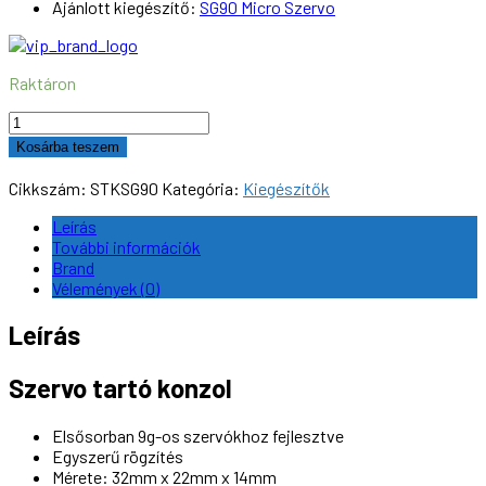
Ajánlott kiegészítő:
SG90 Micro Szervo
Raktáron
Szervo
tartó
Kosárba teszem
konzol
(SG90)
Cikkszám:
STKSG90
Kategória:
Kiegészítők
mennyiség
Leírás
További információk
Brand
Vélemények (0)
Leírás
Szervo tartó konzol
Elsősorban 9g-os szervókhoz fejlesztve
Egyszerű rögzítés
Mérete: 32mm x 22mm x 14mm