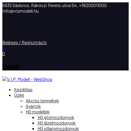
5932 Gádoros, Rákóczi Ferenc utca 54.
+36202011000
info@vipmodell.hu
Facebook
Instagram
Youtube
Belépés / Regisztráció
0
0
Kosár
Kezdőlap
Üzlet
Akciós termékek
Gyártók
H0 modellek
H0 gőzmozdonyok
H0 dízelmozdonyok
H0 villanymozdonyok