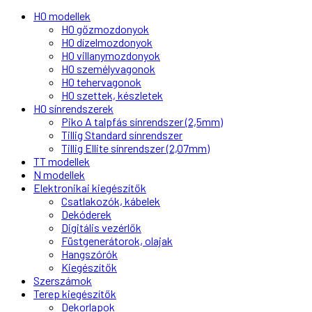
H0 modellek
H0 gőzmozdonyok
H0 dízelmozdonyok
H0 villanymozdonyok
H0 személyvagonok
H0 tehervagonok
H0 szettek, készletek
H0 sínrendszerek
Piko A talpfás sínrendszer (2,5mm)
Tillig Standard sínrendszer
Tillig Ellite sínrendszer (2,07mm)
TT modellek
N modellek
Elektronikai kiegészítők
Csatlakozók, kábelek
Dekóderek
Digitális vezérlők
Füstgenerátorok, olajak
Hangszórók
Kiegészítők
Szerszámok
Terep kiegészítők
Dekorlapok