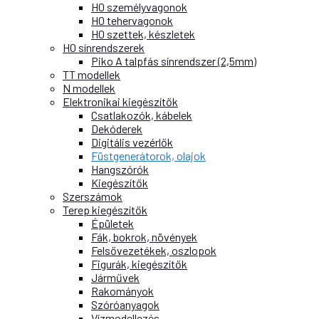
H0 személyvagonok
H0 tehervagonok
H0 szettek, készletek
H0 sínrendszerek
Piko A talpfás sínrendszer (2,5mm)
TT modellek
N modellek
Elektronikai kiegészítők
Csatlakozók, kábelek
Dekóderek
Digitális vezérlők
Füstgenerátorok, olajok
Hangszórók
Kiegészítők
Szerszámok
Terep kiegészítők
Épületek
Fák, bokrok, növények
Felsővezetékek, oszlopok
Figurák, kiegészítők
Járművek
Rakományok
Szóróanyagok
Vízmodellezés