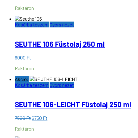
Raktáron
Kosárba teszem
Gyors nézet
SEUTHE 106 Füstolaj 250 ml
6000
Ft
Raktáron
Akció!
Kosárba teszem
Gyors nézet
SEUTHE 106-LEICHT Füstolaj 250 ml
Original
Current
7500
Ft
6750
Ft
price
price
Raktáron
was:
is:
7500 Ft.
6750 Ft.