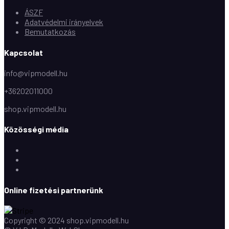
ÁSZF
Adatvédelmi irányelvek
Bemutatkozás
Kapcsolat
info@vipmodell.hu
+36202011000
shop.vipmodell.hu
Közösségi média
Facebook
Instagram
Youtube
Online fizetési partnerünk
Copyright © 2024 shop.vipmodell.hu