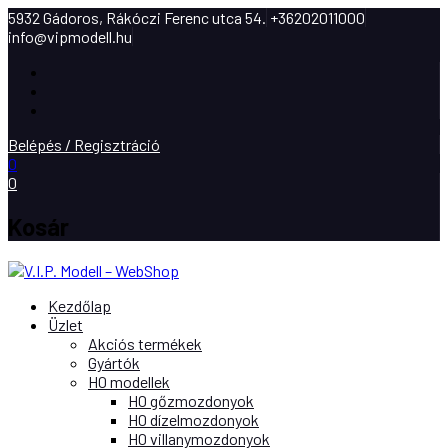
5932 Gádoros, Rákóczi Ferenc utca 54.
+36202011000
info@vipmodell.hu
Facebook
Instagram
Youtube
Belépés / Regisztráció
0
0
Kosár
Kezdőlap
Üzlet
Akciós termékek
Gyártók
H0 modellek
H0 gőzmozdonyok
H0 dízelmozdonyok
H0 villanymozdonyok