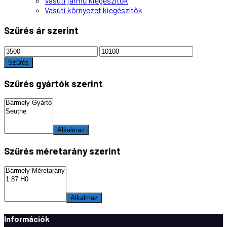
Vasúti jármű kiegészítők
Vasúti környezet kiegészítők
Szűrés ár szerint
Min
Max
ár
ár
Szűrés
Szűrés gyártók szerint
Alkalmaz
Szűrés méretarány szerint
Alkalmaz
Információk