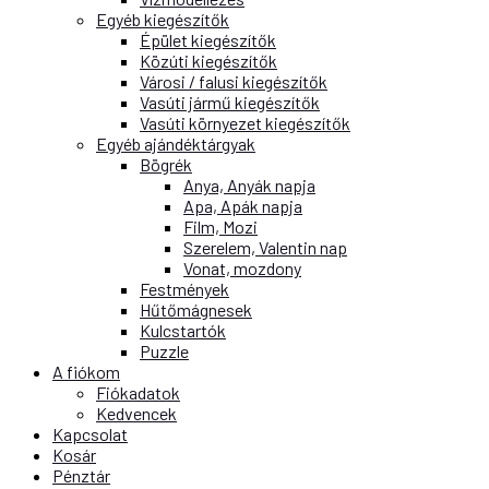
Egyéb kiegészítők
Épület kiegészítők
Közúti kiegészítők
Városi / falusi kiegészítők
Vasúti jármű kiegészítők
Vasúti környezet kiegészítők
Egyéb ajándéktárgyak
Bögrék
Anya, Anyák napja
Apa, Apák napja
Film, Mozi
Szerelem, Valentin nap
Vonat, mozdony
Festmények
Hűtőmágnesek
Kulcstartók
Puzzle
A fiókom
Fiókadatok
Kedvencek
Kapcsolat
Kosár
Pénztár