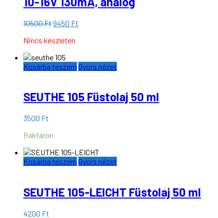
10-16V 130mA, analóg
Original
Current
10500
Ft
9450
Ft
price
price
Nincs készleten
was:
is:
10500 Ft.
9450 Ft.
Kosárba teszem
Gyors nézet
SEUTHE 105 Füstolaj 50 ml
3500
Ft
Raktáron
Kosárba teszem
Gyors nézet
SEUTHE 105-LEICHT Füstolaj 50 ml
4200
Ft