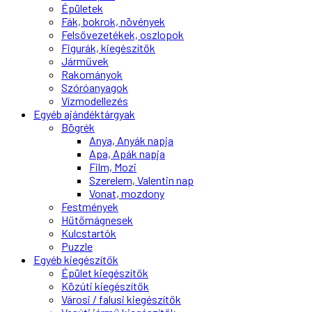
Épületek
Fák, bokrok, növények
Felsővezetékek, oszlopok
Figurák, kiegészítők
Járművek
Rakományok
Szóróanyagok
Vízmodellezés
Egyéb ajándéktárgyak
Bögrék
Anya, Anyák napja
Apa, Apák napja
Film, Mozi
Szerelem, Valentin nap
Vonat, mozdony
Festmények
Hűtőmágnesek
Kulcstartók
Puzzle
Egyéb kiegészítők
Épület kiegészítők
Közúti kiegészítők
Városi / falusi kiegészítők