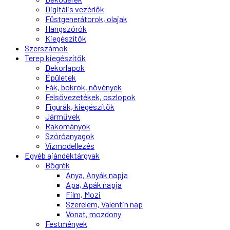
Digitális vezérlők
Füstgenerátorok, olajak
Hangszórók
Kiegészítők
Szerszámok
Terep kiegészítők
Dekorlapok
Épületek
Fák, bokrok, növények
Felsővezetékek, oszlopok
Figurák, kiegészítők
Járművek
Rakományok
Szóróanyagok
Vízmodellezés
Egyéb ajándéktárgyak
Bögrék
Anya, Anyák napja
Apa, Apák napja
Film, Mozi
Szerelem, Valentin nap
Vonat, mozdony
Festmények