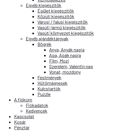
Egyéb kiegészítők
Épület kiegészítők
Közúti kiegészítők
Városi / falusi kiegészítők
Vasúti jármű kiegészítők
Vasúti környezet kiegészítők
Egyéb ajándéktárgyak
Bögrék
Anya, Anyák napja
Apa, Apák napja
Film, Mozi
Szerelem, Valentin nap
Vonat, mozdony
Festmények
Hűtőmágnesek
Kulcstartók
Puzzle
A fiókom
Fiókadatok
Kedvencek
Kapcsolat
Kosár
Pénztár