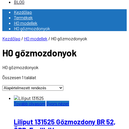
BLOG
Kezdőlap
Termékek
H0 modellek
H0 gőzmozdonyok
Kezdőlap
/
H0 modellek
/ H0 gőzmozdonyok
H0 gőzmozdonyok
H0 gőzmozdonyok
Összesen 1 találat
Tovább olvasom
Gyors nézet
Liliput 131525 Gőzmozdony BR 52,