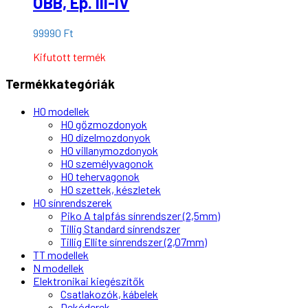
ÖBB, Ep. III-IV
99990
Ft
Kifutott termék
Termékkategóriák
H0 modellek
H0 gőzmozdonyok
H0 dízelmozdonyok
H0 villanymozdonyok
H0 személyvagonok
H0 tehervagonok
H0 szettek, készletek
H0 sínrendszerek
Piko A talpfás sínrendszer (2,5mm)
Tillig Standard sínrendszer
Tillig Ellite sínrendszer (2,07mm)
TT modellek
N modellek
Elektronikai kiegészítők
Csatlakozók, kábelek
Dekóderek