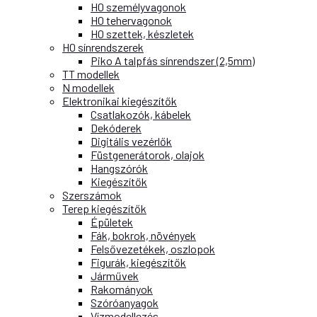
H0 személyvagonok
H0 tehervagonok
H0 szettek, készletek
H0 sínrendszerek
Piko A talpfás sínrendszer (2,5mm)
TT modellek
N modellek
Elektronikai kiegészítők
Csatlakozók, kábelek
Dekóderek
Digitális vezérlők
Füstgenerátorok, olajok
Hangszórók
Kiegészítők
Szerszámok
Terep kiegészítők
Épületek
Fák, bokrok, növények
Felsővezetékek, oszlopok
Figurák, kiegészítők
Járművek
Rakományok
Szóróanyagok
Vízmodellezés