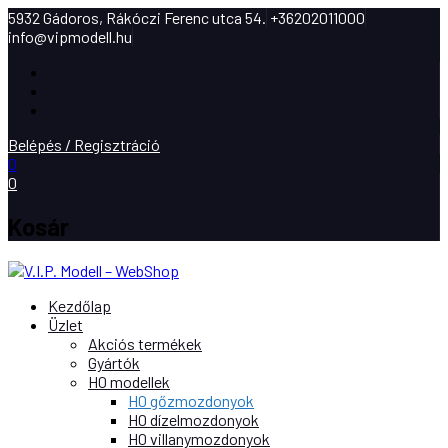
5932 Gádoros, Rákóczi Ferenc utca 54.
+36202011000
info@vipmodell.hu
Facebook
Instagram
Youtube
Belépés / Regisztráció
0
0
Kosár
Kezdőlap
Üzlet
Akciós termékek
Gyártók
H0 modellek
H0 gőzmozdonyok
H0 dízelmozdonyok
H0 villanymozdonyok