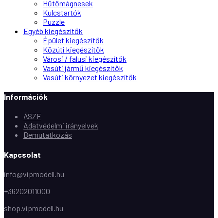
Hűtőmágnesek
Kulcstartók
Puzzle
Egyéb kiegészítők
Épület kiegészítők
Közúti kiegészítők
Városi / falusi kiegészítők
Vasúti jármű kiegészítők
Vasúti környezet kiegészítők
Információk
ÁSZF
Adatvédelmi irányelvek
Bemutatkozás
Kapcsolat
info@vipmodell.hu
+36202011000
shop.vipmodell.hu