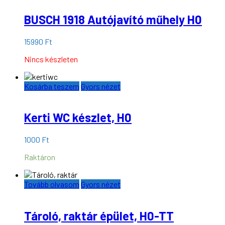
BUSCH 1918 Autójavító műhely H0
15990
Ft
Nincs készleten
Kosárba teszem
Gyors nézet
Kerti WC készlet, H0
1000
Ft
Raktáron
Tovább olvasom
Gyors nézet
Tároló, raktár épület, H0-TT