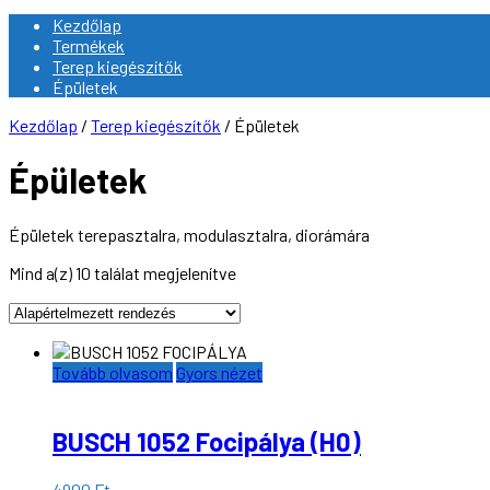
Kezdőlap
Termékek
Terep kiegészítők
Épületek
Kezdőlap
/
Terep kiegészítők
/ Épületek
Épületek
Épületek terepasztalra, modulasztalra, diorámára
Mind a(z) 10 találat megjelenítve
Tovább olvasom
Gyors nézet
BUSCH 1052 Focipálya (H0)
4900
Ft