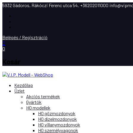
5932 Gádoros, Rákóczi Ferenc utca 54.
+36202011000
info@vipmo
Facebook
Instagram
Youtube
Belépés / Regisztráció
0
0
Kosár
Kezdőlap
Üzlet
Akciós termékek
Gyártók
H0 modellek
H0 gőzmozdonyok
H0 dízelmozdonyok
H0 villanymozdonyok
H0 személyvagonok