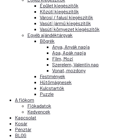
Épület kiegészítők
Közúti kiegészítők
Városi / falusi kiegészítők
Vasúti jármű kiegészítők
Vasúti környezet kiegészítők
Egyéb ajándéktárgyak
Bögrék
Anya, Anyák napja
Apa, Apák napja
Film, Mozi
Szerelem, Valentin nap
Vonat, mozdony
Festmények
Hűtőmágnesek
Kulcstartók
Puzzle
A fiókom
Fiókadatok
Kedvencek
Kapcsolat
Kosár
Pénztár
BLOG