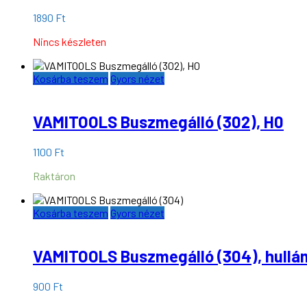
1890
Ft
Nincs készleten
Kosárba teszem
Gyors nézet
VAMITOOLS Buszmegálló (302), H0
1100
Ft
Raktáron
Kosárba teszem
Gyors nézet
VAMITOOLS Buszmegálló (304), hullá
900
Ft