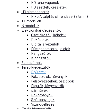
H0 tehervagonok
H0 szettek, készletek
H0 sínrendszerek
Piko A talpfás sínrendszer (2,5mm)
TT modellek
N modellek
Elektronikai kiegészítők
Csatlakozók, kábelek
Dekóderek
Digitális vezérlők
Füstgenerátorok, olajok
Hangszórók
Kiegészítők
Szerszámok
Terep kiegészítők
Épületek
Fák, bokrok, növények
Felsővezetékek, oszlopok
Figurák, kiegészítők
Járművek
Rakományok
Szóróanyagok
Vízmodellezés
Egyéb kiegészítők