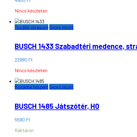
Nincs készleten
Tovább olvasom
Gyors nézet
BUSCH 1433 Szabadtéri medence, str
22990
Ft
Nincs készleten
Kosárba teszem
Gyors nézet
BUSCH 1485 Játszótér, H0
5590
Ft
Raktáron