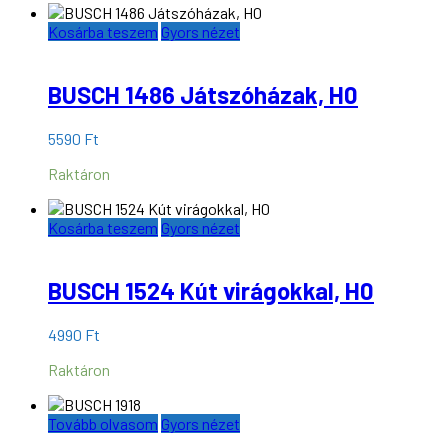
Kosárba teszem
Gyors nézet
BUSCH 1486 Játszóházak, H0
5590
Ft
Raktáron
Kosárba teszem
Gyors nézet
BUSCH 1524 Kút virágokkal, H0
4990
Ft
Raktáron
Tovább olvasom
Gyors nézet