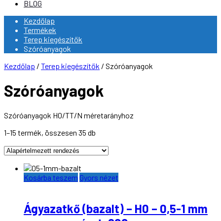
BLOG
Kezdőlap
Termékek
Terep kiegészítők
Szóróanyagok
Kezdőlap
/
Terep kiegészítők
/ Szóróanyagok
Szóróanyagok
Szóróanyagok H0/TT/N méretarányhoz
1–15 termék, összesen 35 db
Kosárba teszem
Gyors nézet
Ágyazatkő (bazalt) – H0 – 0,5-1 mm