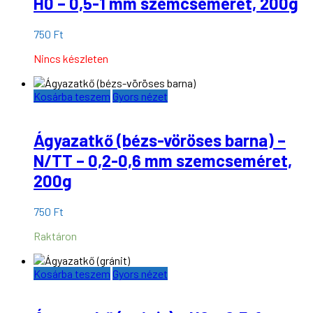
H0 – 0,5-1 mm szemcseméret, 200g
750
Ft
Nincs készleten
Kosárba teszem
Gyors nézet
Ágyazatkő (bézs-vöröses barna) –
N/TT – 0,2-0,6 mm szemcseméret,
200g
750
Ft
Raktáron
Kosárba teszem
Gyors nézet