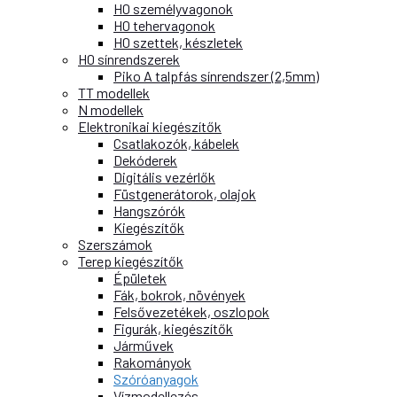
H0 személyvagonok
H0 tehervagonok
H0 szettek, készletek
H0 sínrendszerek
Piko A talpfás sínrendszer (2,5mm)
TT modellek
N modellek
Elektronikai kiegészítők
Csatlakozók, kábelek
Dekóderek
Digitális vezérlők
Füstgenerátorok, olajok
Hangszórók
Kiegészítők
Szerszámok
Terep kiegészítők
Épületek
Fák, bokrok, növények
Felsővezetékek, oszlopok
Figurák, kiegészítők
Járművek
Rakományok
Szóróanyagok
Vízmodellezés