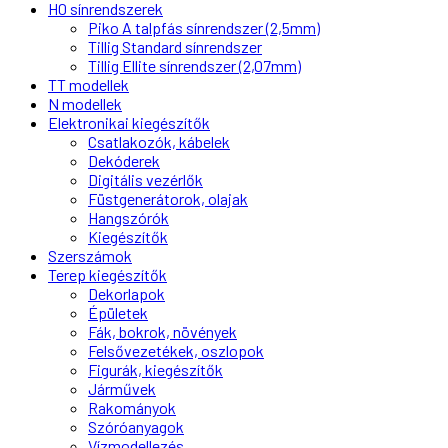
H0 sínrendszerek
Piko A talpfás sínrendszer (2,5mm)
Tillig Standard sínrendszer
Tillig Ellite sínrendszer (2,07mm)
TT modellek
N modellek
Elektronikai kiegészítők
Csatlakozók, kábelek
Dekóderek
Digitális vezérlők
Füstgenerátorok, olajak
Hangszórók
Kiegészítők
Szerszámok
Terep kiegészítők
Dekorlapok
Épületek
Fák, bokrok, növények
Felsővezetékek, oszlopok
Figurák, kiegészítők
Járművek
Rakományok
Szóróanyagok
Vízmodellezés