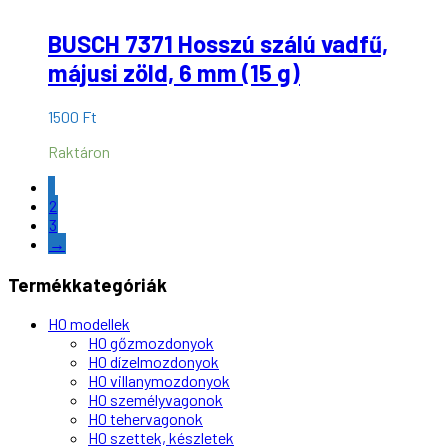
BUSCH 7371 Hosszú szálú vadfű,
májusi zöld, 6 mm (15 g)
1500
Ft
Raktáron
1
2
3
→
Termékkategóriák
H0 modellek
H0 gőzmozdonyok
H0 dízelmozdonyok
H0 villanymozdonyok
H0 személyvagonok
H0 tehervagonok
H0 szettek, készletek