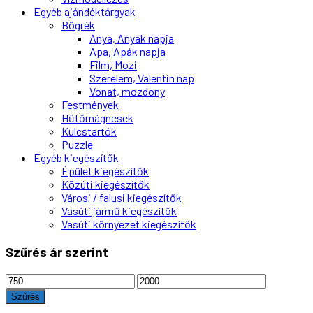
Egyéb ajándéktárgyak
Bögrék
Anya, Anyák napja
Apa, Apák napja
Film, Mozi
Szerelem, Valentin nap
Vonat, mozdony
Festmények
Hűtőmágnesek
Kulcstartók
Puzzle
Egyéb kiegészítők
Épület kiegészítők
Közúti kiegészítők
Városi / falusi kiegészítők
Vasúti jármű kiegészítők
Vasúti környezet kiegészítők
Szűrés ár szerint
Min
Max
ár
ár
Szűrés