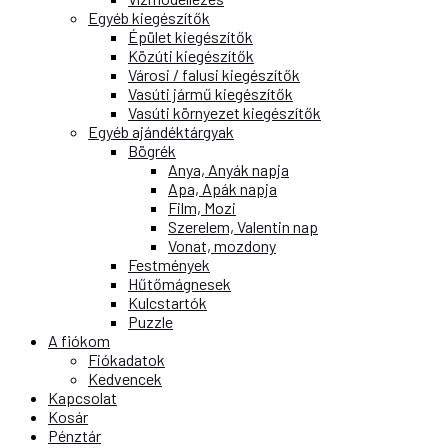
Egyéb kiegészítők
Épület kiegészítők
Közúti kiegészítők
Városi / falusi kiegészítők
Vasúti jármű kiegészítők
Vasúti környezet kiegészítők
Egyéb ajándéktárgyak
Bögrék
Anya, Anyák napja
Apa, Apák napja
Film, Mozi
Szerelem, Valentin nap
Vonat, mozdony
Festmények
Hűtőmágnesek
Kulcstartók
Puzzle
A fiókom
Fiókadatok
Kedvencek
Kapcsolat
Kosár
Pénztár