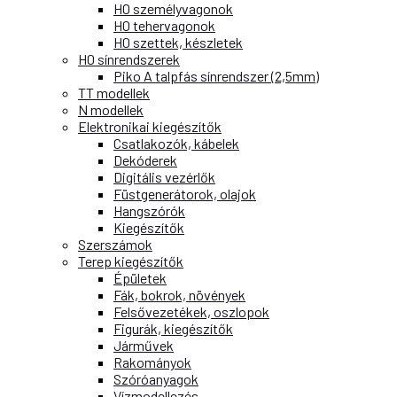
H0 személyvagonok
H0 tehervagonok
H0 szettek, készletek
H0 sínrendszerek
Piko A talpfás sínrendszer (2,5mm)
TT modellek
N modellek
Elektronikai kiegészítők
Csatlakozók, kábelek
Dekóderek
Digitális vezérlők
Füstgenerátorok, olajok
Hangszórók
Kiegészítők
Szerszámok
Terep kiegészítők
Épületek
Fák, bokrok, növények
Felsővezetékek, oszlopok
Figurák, kiegészítők
Járművek
Rakományok
Szóróanyagok
Vízmodellezés