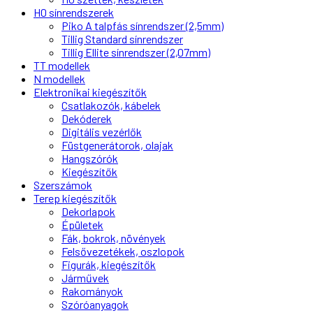
H0 sínrendszerek
Piko A talpfás sínrendszer (2,5mm)
Tillig Standard sínrendszer
Tillig Ellite sínrendszer (2,07mm)
TT modellek
N modellek
Elektronikai kiegészítők
Csatlakozók, kábelek
Dekóderek
Digitális vezérlők
Füstgenerátorok, olajak
Hangszórók
Kiegészítők
Szerszámok
Terep kiegészítők
Dekorlapok
Épületek
Fák, bokrok, növények
Felsővezetékek, oszlopok
Figurák, kiegészítők
Járművek
Rakományok
Szóróanyagok