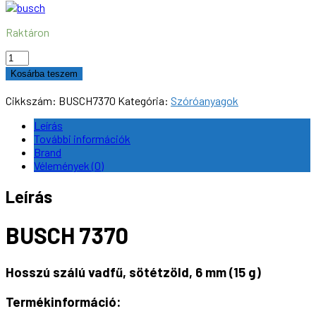
Raktáron
BUSCH
7370
Kosárba teszem
Hosszú
szálú
Cikkszám:
BUSCH7370
Kategória:
Szóróanyagok
vadfű,
sötétzöld,
Leírás
6
További információk
mm
Brand
(15
Vélemények (0)
g)
mennyiség
Leírás
BUSCH 7370
Hosszú szálú vadfű, sötétzöld, 6 mm (15 g)
Termékinformáció: