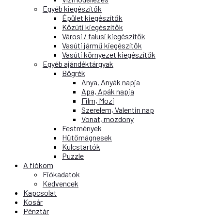
Egyéb kiegészítők
Épület kiegészítők
Közúti kiegészítők
Városi / falusi kiegészítők
Vasúti jármű kiegészítők
Vasúti környezet kiegészítők
Egyéb ajándéktárgyak
Bögrék
Anya, Anyák napja
Apa, Apák napja
Film, Mozi
Szerelem, Valentin nap
Vonat, mozdony
Festmények
Hűtőmágnesek
Kulcstartók
Puzzle
A fiókom
Fiókadatok
Kedvencek
Kapcsolat
Kosár
Pénztár