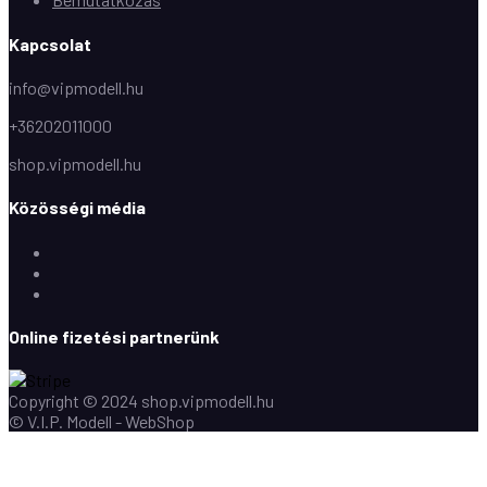
Kapcsolat
info@vipmodell.hu
+36202011000
shop.vipmodell.hu
Közösségi média
Facebook
Instagram
Youtube
Online fizetési partnerünk
Copyright © 2024 shop.vipmodell.hu
© V.I.P. Modell - WebShop