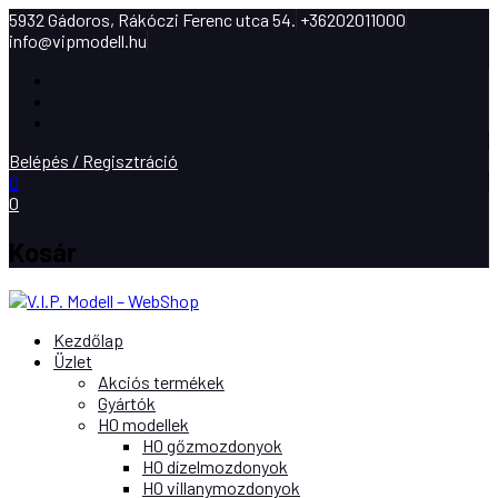
5932 Gádoros, Rákóczi Ferenc utca 54.
+36202011000
info@vipmodell.hu
Facebook
Instagram
Youtube
Belépés / Regisztráció
0
0
Kosár
Kezdőlap
Üzlet
Akciós termékek
Gyártók
H0 modellek
H0 gőzmozdonyok
H0 dízelmozdonyok
H0 villanymozdonyok