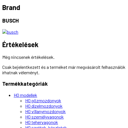
Brand
BUSCH
Értékelések
Még nincsenek értékelések.
Csak bejelentkezett és a terméket már megvásárolt felhasználók
írhatnak véleményt.
Termékkategóriák
H0 modellek
H0 gőzmozdonyok
H0 dízelmozdonyok
H0 villanymozdonyok
H0 személyvagonok
H0 tehervagonok
H0 szettek, készletek