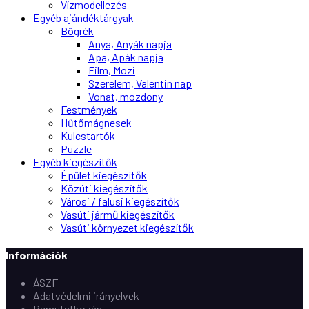
Vízmodellezés
Egyéb ajándéktárgyak
Bögrék
Anya, Anyák napja
Apa, Apák napja
Film, Mozi
Szerelem, Valentin nap
Vonat, mozdony
Festmények
Hűtőmágnesek
Kulcstartók
Puzzle
Egyéb kiegészítők
Épület kiegészítők
Közúti kiegészítők
Városi / falusi kiegészítők
Vasúti jármű kiegészítők
Vasúti környezet kiegészítők
Információk
ÁSZF
Adatvédelmi irányelvek
Bemutatkozás