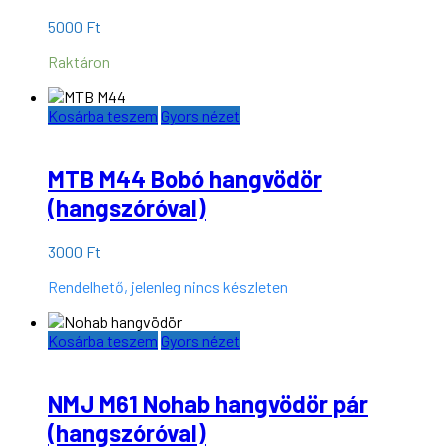
5000
Ft
Raktáron
Kosárba teszem
Gyors nézet
MTB M44 Bobó hangvödör
(hangszóróval)
3000
Ft
Rendelhető, jelenleg nincs készleten
Kosárba teszem
Gyors nézet
NMJ M61 Nohab hangvödör pár
(hangszóróval)