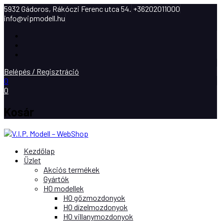
5932 Gádoros, Rákóczi Ferenc utca 54.
+36202011000
info@vipmodell.hu
Facebook
Instagram
Youtube
Belépés / Regisztráció
0
0
Kosár
Kezdőlap
Üzlet
Akciós termékek
Gyártók
H0 modellek
H0 gőzmozdonyok
H0 dízelmozdonyok
H0 villanymozdonyok