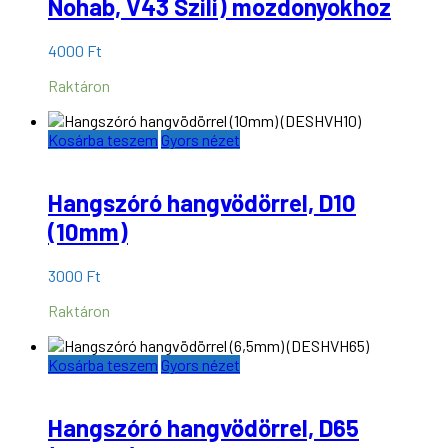
Nohab, V43 Szili) mozdonyokhoz
4000
Ft
Raktáron
Kosárba teszem
Gyors nézet
Hangszóró hangvödörrel, D10
(10mm)
3000
Ft
Raktáron
Kosárba teszem
Gyors nézet
Hangszóró hangvödörrel, D65