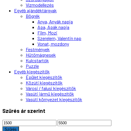
Vízmodellezés
Egyéb ajándéktárgyak
Bögrék
Anya, Anyák napja
Apa, Apák napja
Film, Mozi
Szerelem, Valentin nap
Vonat, mozdony
Festmények
Hűtőmágnesek
Kulcstartók
Puzzle
Egyéb kiegészítők
Épület kiegészítők
Közúti kiegészítők
Városi / falusi kiegészítők
Vasúti jármű kiegészítők
Vasúti környezet kiegészítők
Szűrés ár szerint
Min
Max
ár
ár
Szűrés