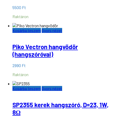
5500
Ft
Raktáron
Kosárba teszem
Gyors nézet
Piko Vectron hangvödör
(hangszóróval)
2990
Ft
Raktáron
Kosárba teszem
Gyors nézet
SP2355 kerek hangszóró, D=23, 1W,
8Ω