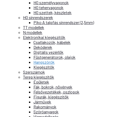
H0 személyvagonok
H0 tehervagonok
H0 szettek, készletek
H0 sínrendszerek
Piko A talpfás sínrendszer (2,5mm)
TT modellek
N modellek
Elektronikai kiegészítők
Csatlakozók, kábelek
Dekóderek
Digitális vezérlők
Füstgenerátorok, olajok
Hangszórók
Kiegészítők
Szerszámok
Terep kiegészítők
Épületek
Fák, bokrok, növények
Felsővezetékek, oszlopok
Figurák, kiegészítők
Járművek
Rakományok
Szóróanyagok
Vízmodellezés