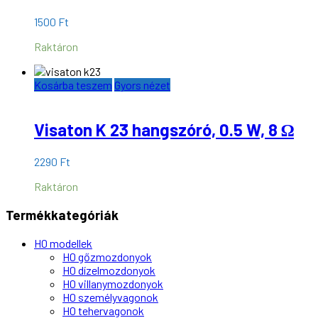
1500
Ft
Raktáron
Kosárba teszem
Gyors nézet
Visaton K 23 hangszóró, 0.5 W, 8 Ω
2290
Ft
Raktáron
Termékkategóriák
H0 modellek
H0 gőzmozdonyok
H0 dízelmozdonyok
H0 villanymozdonyok
H0 személyvagonok
H0 tehervagonok