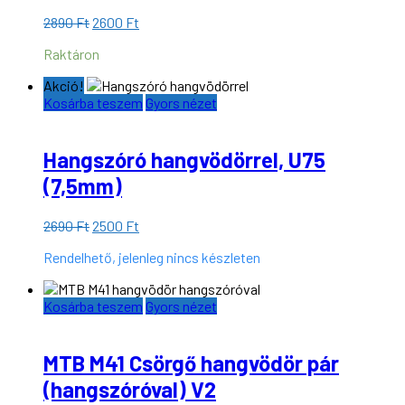
Original
Current
2890
Ft
2600
Ft
price
price
Raktáron
was:
is:
2890 Ft.
2600 Ft.
Akció!
Kosárba teszem
Gyors nézet
Hangszóró hangvödörrel, U75
(7,5mm)
Original
Current
2690
Ft
2500
Ft
price
price
Rendelhető, jelenleg nincs készleten
was:
is:
2690 Ft.
2500 Ft.
Kosárba teszem
Gyors nézet
MTB M41 Csörgő hangvödör pár
(hangszóróval) V2