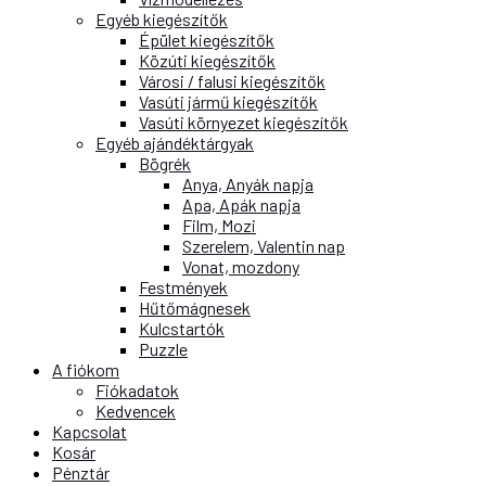
Egyéb kiegészítők
Épület kiegészítők
Közúti kiegészítők
Városi / falusi kiegészítők
Vasúti jármű kiegészítők
Vasúti környezet kiegészítők
Egyéb ajándéktárgyak
Bögrék
Anya, Anyák napja
Apa, Apák napja
Film, Mozi
Szerelem, Valentin nap
Vonat, mozdony
Festmények
Hűtőmágnesek
Kulcstartók
Puzzle
A fiókom
Fiókadatok
Kedvencek
Kapcsolat
Kosár
Pénztár