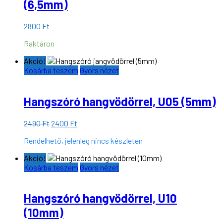
(6,5mm)
2800
Ft
Raktáron
Akció!
Kosárba teszem
Gyors nézet
Hangszóró hangvödörrel, U05 (5mm)
Original
Current
2490
Ft
2400
Ft
price
price
Rendelhető, jelenleg nincs készleten
was:
is:
2490 Ft.
2400 Ft.
Akció!
Kosárba teszem
Gyors nézet
Hangszóró hangvödörrel, U10
(10mm)