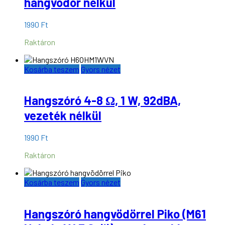
hangvödör nélkül
1990
Ft
Raktáron
Kosárba teszem
Gyors nézet
Hangszóró 4-8 Ω, 1 W, 92dBA,
vezeték nélkül
1990
Ft
Raktáron
Kosárba teszem
Gyors nézet
Hangszóró hangvödörrel Piko (M61