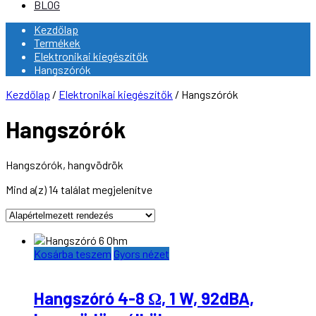
BLOG
Kezdőlap
Termékek
Elektronikai kiegészítők
Hangszórók
Kezdőlap
/
Elektronikai kiegészítők
/ Hangszórók
Hangszórók
Hangszórók, hangvödrök
Mind a(z) 14 találat megjelenítve
Kosárba teszem
Gyors nézet
Hangszóró 4-8 Ω, 1 W, 92dBA,