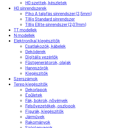
H0 szettek, készletek
H0 sínrendszerek
Piko A talpfás sínrendszer (2,5mm)
Tillig Standard sínrendszer
Tillig Ellite sínrendszer (2,07mm)
TT modellek
N modellek
Elektronikai kiegészítők
Csatlakozók, kábelek
Dekóderek
Digitális vezérlők
Füstgenerátorok, olajak
Hangszórók
Kiegészítők
Szerszámok
Terep kiegészítők
Dekorlapok
Épületek
Fák, bokrok, növények
Felsővezetékek, oszlopok
Figurák, kiegészítők
Járművek
Rakományok
Szóróanyagok