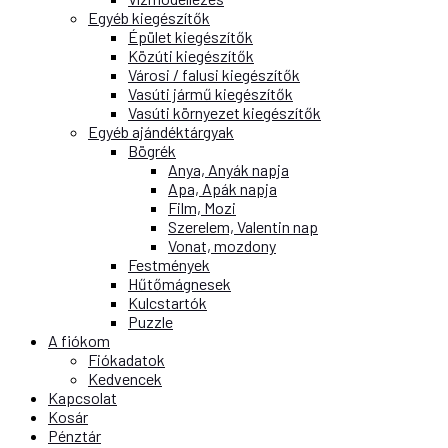
Egyéb kiegészítők
Épület kiegészítők
Közúti kiegészítők
Városi / falusi kiegészítők
Vasúti jármű kiegészítők
Vasúti környezet kiegészítők
Egyéb ajándéktárgyak
Bögrék
Anya, Anyák napja
Apa, Apák napja
Film, Mozi
Szerelem, Valentin nap
Vonat, mozdony
Festmények
Hűtőmágnesek
Kulcstartók
Puzzle
A fiókom
Fiókadatok
Kedvencek
Kapcsolat
Kosár
Pénztár