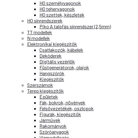
H0 személyvagonok
H0 tehervagonok
H0 szettek, készletek
H0 sínrendszerek
Piko A talpfás sínrendszer (2,5mm)
TT modellek
N modellek
Elektronikai kiegészítők
Csatlakozók, kábelek
Dekóderek
Digitális vezérlők
Füstgenerátorok, olajok
Hangszórók
Kiegészítők
Szerszámok
Terep kiegészítők
Épületek
Fák, bokrok, növények
Felsővezetékek, oszlopok
Figurák, kiegészítők
Járművek
Rakományok
Szóróanyagok
Vízmodellezés