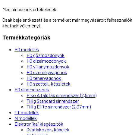
Még nincsenek értékelések.
Csak bejelentkezett és a terméket már megvásárolt felhasználók
írhatnak véleményt.
Termékkategóriák
H0 modellek
H0 gőzmozdonyok
H0 dízelmozdonyok
H0 villanymozdonyok
H0 személyvagonok
H0 tehervagonok
H0 szettek, készletek
H0 sínrendszerek
Piko A talpfás sínrendszer (2,5mm)
Tillig Standard sínrendszer
Tillig Ellite sínrendszer (2,07mm)
TT modellek
N modellek
Elektronikai kiegészítők
Csatlakozók, kábelek