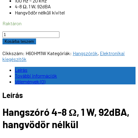
100 Hz ~ 20 kHz
4-8 Ω, 1 W, 92dBA
Hangvödör nélküli kivitel
Raktáron
Hangszóró
4-
Kosárba teszem
8
Ω,
Cikkszám:
H6OHM1W
Kategóriák:
Hangszórók
,
Elektronikai
1
kiegészítők
W,
92dBA,
Leírás
hangvödör
További információk
nélkül
Vélemények (0)
mennyiség
Leírás
Hangszóró 4-8 Ω, 1 W, 92dBA,
hangvödör nélkül