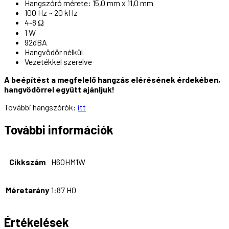
Hangszóró mérete: 15,0 mm x 11,0 mm
100 Hz ~ 20 kHz
4-8 Ω
1 W
92dBA
Hangvödör nélkül
Vezetékkel szerelve
A beépítést a megfelelő hangzás elérésének érdekében,
hangvödörrel együtt ajánljuk!
További hangszórók:
itt
További információk
Cikkszám
H6OHM1W
Méretarány
1:87 H0
Értékelések