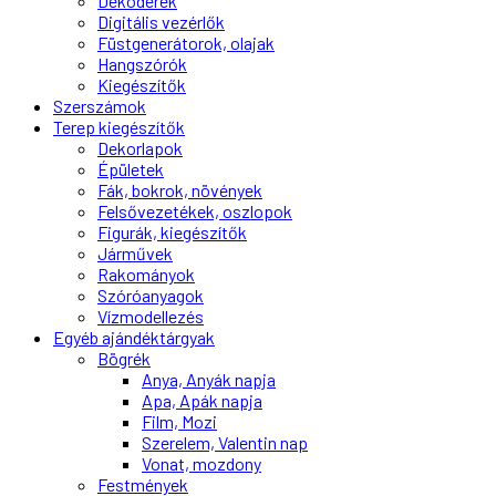
Dekóderek
Digitális vezérlők
Füstgenerátorok, olajak
Hangszórók
Kiegészítők
Szerszámok
Terep kiegészítők
Dekorlapok
Épületek
Fák, bokrok, növények
Felsővezetékek, oszlopok
Figurák, kiegészítők
Járművek
Rakományok
Szóróanyagok
Vízmodellezés
Egyéb ajándéktárgyak
Bögrék
Anya, Anyák napja
Apa, Apák napja
Film, Mozi
Szerelem, Valentin nap
Vonat, mozdony
Festmények