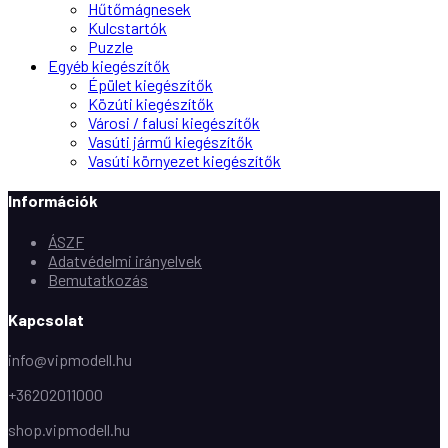
Hűtőmágnesek
Kulcstartók
Puzzle
Egyéb kiegészítők
Épület kiegészítők
Közúti kiegészítők
Városi / falusi kiegészítők
Vasúti jármű kiegészítők
Vasúti környezet kiegészítők
Információk
ÁSZF
Adatvédelmi irányelvek
Bemutatkozás
Kapcsolat
info@vipmodell.hu
+36202011000
shop.vipmodell.hu