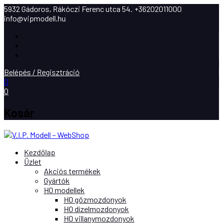
5932 Gádoros, Rákóczi Ferenc utca 54.
+36202011000
info@vipmodell.hu
Facebook
Instagram
Youtube
Belépés / Regisztráció
0
0
Kosár
Kezdőlap
Üzlet
Akciós termékek
Gyártók
H0 modellek
H0 gőzmozdonyok
H0 dízelmozdonyok
H0 villanymozdonyok