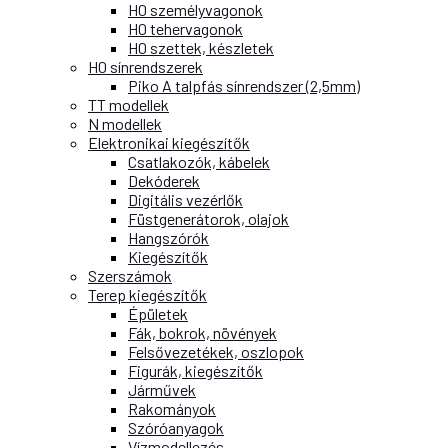
H0 személyvagonok
H0 tehervagonok
H0 szettek, készletek
H0 sínrendszerek
Piko A talpfás sínrendszer (2,5mm)
TT modellek
N modellek
Elektronikai kiegészítők
Csatlakozók, kábelek
Dekóderek
Digitális vezérlők
Füstgenerátorok, olajok
Hangszórók
Kiegészítők
Szerszámok
Terep kiegészítők
Épületek
Fák, bokrok, növények
Felsővezetékek, oszlopok
Figurák, kiegészítők
Járművek
Rakományok
Szóróanyagok
Vízmodellezés