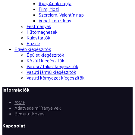
Apa, Apák napja
Film, Mozi
Szerelem, Valentin nap
Vonat, mozdony
Festmények
Hűtőmágnesek
Kulcstartók
Puzzle
Egyéb kiegészítők
Épület kiegészítők
Közúti kiegészítők
Városi / falusi kiegészítők
Vasúti jármű kiegészítők
Vasúti környezet kiegészítők
Információk
ÁSZF
Adatvédelmi irányelvek
Bemutatkozás
Kapcsolat