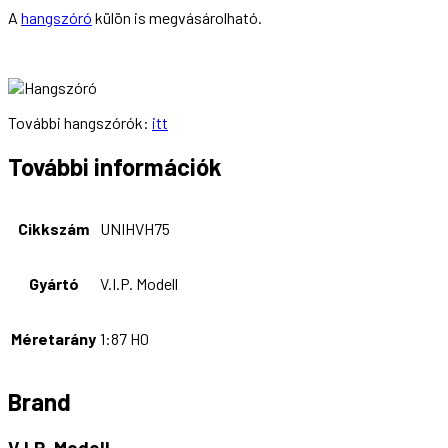
A
hangszóró
külön is megvásárolható.
További hangszórók:
itt
További információk
Cikkszám
UNIHVH75
Gyártó
V.I.P. Modell
Méretarány
1:87 H0
Brand
V.I.P. Modell