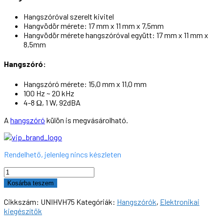
Hangszóróval szerelt kivitel
Hangvödör mérete: 17 mm x 11 mm x 7,5mm
Hangvödör mérete hangszóróval együtt: 17 mm x 11 mm x
8,5mm
Hangszóró:
Hangszóró mérete: 15,0 mm x 11,0 mm
100 Hz ~ 20 kHz
4-8 Ω, 1 W, 92dBA
A
hangszóró
külön is megvásárolható.
Rendelhető, jelenleg nincs készleten
Hangszóró
hangvödörrel,
Kosárba teszem
U75
(7,5mm)
Cikkszám:
UNIHVH75
Kategóriák:
Hangszórók
,
Elektronikai
mennyiség
kiegészítők