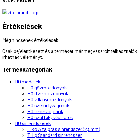
Értékelések
Még nincsenek értékelések.
Csak bejelentkezett és a terméket már megvásárolt felhasználók
írhatnak véleményt.
Termékkategóriák
H0 modellek
H0 gőzmozdonyok
H0 dízelmozdonyok
H0 villanymozdonyok
H0 személyvagonok
H0 tehervagonok
H0 szettek, készletek
H0 sínrendszerek
Piko A talpfás sínrendszer (2,5mm)
Tillig Standard sínrendszer