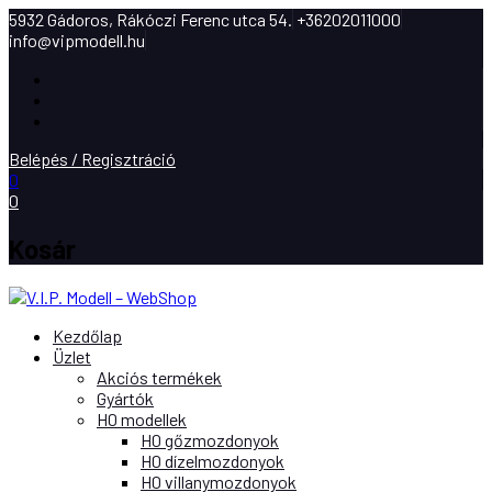
5932 Gádoros, Rákóczi Ferenc utca 54.
+36202011000
info@vipmodell.hu
Facebook
Instagram
Youtube
Belépés / Regisztráció
0
0
Kosár
Kezdőlap
Üzlet
Akciós termékek
Gyártók
H0 modellek
H0 gőzmozdonyok
H0 dízelmozdonyok
H0 villanymozdonyok