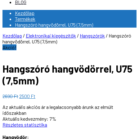
BLOG
Kezdőlap
Termékek
Hangszóró hangvödörrel, U75 (7,5mm)
Kezdőlap
/
Elektronikai kiegészítők
/
Hangszórók
/ Hangszóró
hangvödörrel, U75 (7,5mm)
Akció!
Hangszóró hangvödörrel, U75
(7,5mm)
Original
Current
2690
Ft
2500
Ft
price
price
Az aktuális akciós ár a legalacsonyabb árunk az elmúlt
was:
is:
időszakban
2690 Ft.
2500 Ft.
Aktuális kedvezmény:
7%
Részletes statisztika
Hangvödör: