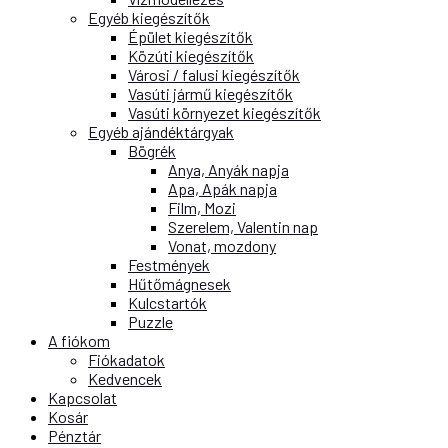
Egyéb kiegészítők
Épület kiegészítők
Közúti kiegészítők
Városi / falusi kiegészítők
Vasúti jármű kiegészítők
Vasúti környezet kiegészítők
Egyéb ajándéktárgyak
Bögrék
Anya, Anyák napja
Apa, Apák napja
Film, Mozi
Szerelem, Valentin nap
Vonat, mozdony
Festmények
Hűtőmágnesek
Kulcstartók
Puzzle
A fiókom
Fiókadatok
Kedvencek
Kapcsolat
Kosár
Pénztár