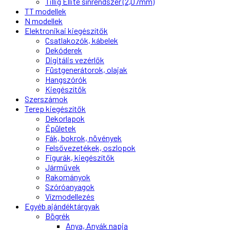
Tillig Ellite sínrendszer (2,07mm)
TT modellek
N modellek
Elektronikai kiegészítők
Csatlakozók, kábelek
Dekóderek
Digitális vezérlők
Füstgenerátorok, olajak
Hangszórók
Kiegészítők
Szerszámok
Terep kiegészítők
Dekorlapok
Épületek
Fák, bokrok, növények
Felsővezetékek, oszlopok
Figurák, kiegészítők
Járművek
Rakományok
Szóróanyagok
Vízmodellezés
Egyéb ajándéktárgyak
Bögrék
Anya, Anyák napja