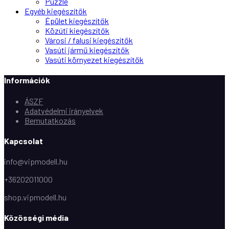
Puzzle
Egyéb kiegészítők
Épület kiegészítők
Közúti kiegészítők
Városi / falusi kiegészítők
Vasúti jármű kiegészítők
Vasúti környezet kiegészítők
Információk
ÁSZF
Adatvédelmi irányelvek
Bemutatkozás
Kapcsolat
info@vipmodell.hu
+36202011000
shop.vipmodell.hu
Közösségi média