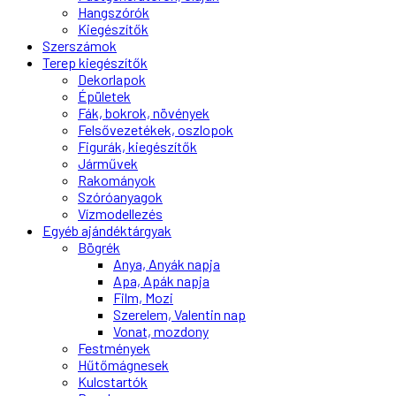
Hangszórók
Kiegészítők
Szerszámok
Terep kiegészítők
Dekorlapok
Épületek
Fák, bokrok, növények
Felsővezetékek, oszlopok
Figurák, kiegészítők
Járművek
Rakományok
Szóróanyagok
Vízmodellezés
Egyéb ajándéktárgyak
Bögrék
Anya, Anyák napja
Apa, Apák napja
Film, Mozi
Szerelem, Valentin nap
Vonat, mozdony
Festmények
Hűtőmágnesek
Kulcstartók