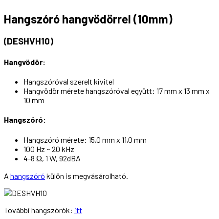
Hangszóró hangvödörrel (10mm)
(DESHVH10)
Hangvödör:
Hangszóróval szerelt kivitel
Hangvödör mérete hangszóróval együtt: 17 mm x 13 mm x
10 mm
Hangszóró:
Hangszóró mérete: 15,0 mm x 11,0 mm
100 Hz ~ 20 kHz
4-8 Ω, 1 W, 92dBA
A
hangszóró
külön is megvásárolható.
További hangszórók:
itt