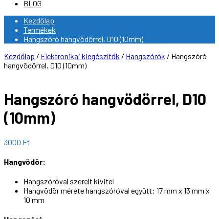
BLOG
Kezdőlap
Termékek
Hangszóró hangvödörrel, D10 (10mm)
Kezdőlap
/
Elektronikai kiegészítők
/
Hangszórók
/ Hangszóró
hangvödörrel, D10 (10mm)
Hangszóró hangvödörrel, D10
(10mm)
3000
Ft
Hangvödör:
Hangszóróval szerelt kivitel
Hangvödör mérete hangszóróval együtt: 17 mm x 13 mm x
10 mm