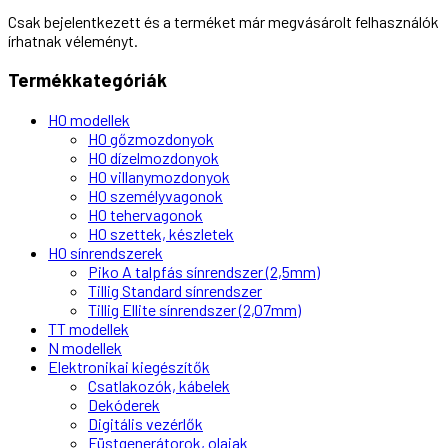
Csak bejelentkezett és a terméket már megvásárolt felhasználók
írhatnak véleményt.
Termékkategóriák
H0 modellek
H0 gőzmozdonyok
H0 dízelmozdonyok
H0 villanymozdonyok
H0 személyvagonok
H0 tehervagonok
H0 szettek, készletek
H0 sínrendszerek
Piko A talpfás sínrendszer (2,5mm)
Tillig Standard sínrendszer
Tillig Ellite sínrendszer (2,07mm)
TT modellek
N modellek
Elektronikai kiegészítők
Csatlakozók, kábelek
Dekóderek
Digitális vezérlők
Füstgenerátorok, olajak