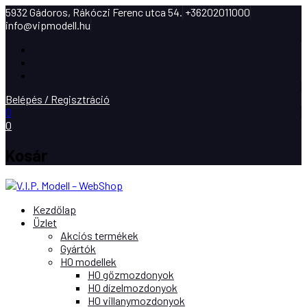
5932 Gádoros, Rákóczi Ferenc utca 54.
+36202011000
info@vipmodell.hu
Facebook
Instagram
Youtube
Belépés / Regisztráció
0
0
Kosár
Kezdőlap
Üzlet
Akciós termékek
Gyártók
H0 modellek
H0 gőzmozdonyok
H0 dízelmozdonyok
H0 villanymozdonyok