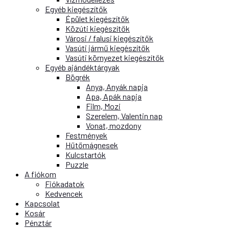
Egyéb kiegészítők
Épület kiegészítők
Közúti kiegészítők
Városi / falusi kiegészítők
Vasúti jármű kiegészítők
Vasúti környezet kiegészítők
Egyéb ajándéktárgyak
Bögrék
Anya, Anyák napja
Apa, Apák napja
Film, Mozi
Szerelem, Valentin nap
Vonat, mozdony
Festmények
Hűtőmágnesek
Kulcstartók
Puzzle
A fiókom
Fiókadatok
Kedvencek
Kapcsolat
Kosár
Pénztár