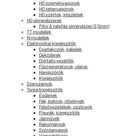
H0 személyvagonok
H0 tehervagonok
H0 szettek, készletek
H0 sínrendszerek
Piko A talpfás sínrendszer (2,5mm)
TT modellek
N modellek
Elektronikai kiegészítők
Csatlakozók, kábelek
Dekóderek
Digitális vezérlők
Füstgenerátorok, olajok
Hangszórók
Kiegészítők
Szerszámok
Terep kiegészítők
Épületek
Fák, bokrok, növények
Felsővezetékek, oszlopok
Figurák, kiegészítők
Járművek
Rakományok
Szóróanyagok
Vízmodellezés