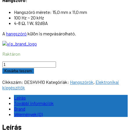
Hangszóró:
Hangszóró mérete: 15,0 mm x 11,0 mm
100 Hz ~ 20 kHz
4-8 Ω, 1 W, 92dBA
A
hangszóró
külön is megvásárolható.
Raktáron
Hangszóró
hangvödörrel,
Kosárba teszem
D10
(10mm)
Cikkszám:
DESHVH10
Kategóriák:
Hangszórók
,
Elektronikai
mennyiség
kiegészítők
Leírás
További információk
Brand
Vélemények (0)
Leírás