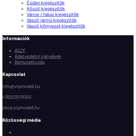
Épület kiegészítők
Közúti kiegészítők
Városi / falusi kiegészítők
Vasúti jármű kiegészítők
Vasúti környezet kiegészítők
Információk
ÁSZF
Adatvédelmi irányelvek
Bemutatkozás
Kapcsolat
info@vipmodell.hu
+36202011000
shop.vipmodell.hu
Közösségi média
Facebook