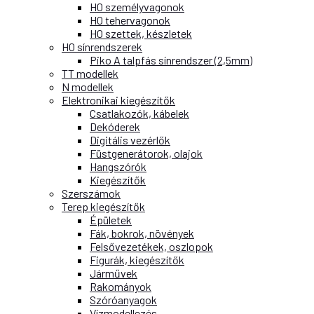
H0 személyvagonok
H0 tehervagonok
H0 szettek, készletek
H0 sínrendszerek
Piko A talpfás sínrendszer (2,5mm)
TT modellek
N modellek
Elektronikai kiegészítők
Csatlakozók, kábelek
Dekóderek
Digitális vezérlők
Füstgenerátorok, olajok
Hangszórók
Kiegészítők
Szerszámok
Terep kiegészítők
Épületek
Fák, bokrok, növények
Felsővezetékek, oszlopok
Figurák, kiegészítők
Járművek
Rakományok
Szóróanyagok
Vízmodellezés