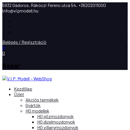
5932 Gádoros, Rákóczi Ferenc utca 54.
+36202011000
info@vipmodell.hu
Facebook
Instagram
Youtube
Belépés / Regisztráció
0
0
Kosár
Kezdőlap
Üzlet
Akciós termékek
Gyártók
H0 modellek
H0 gőzmozdonyok
H0 dízelmozdonyok
H0 villanymozdonyok