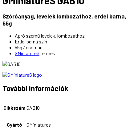
GMiniatureS GAB10
Szóróanyag, levelek lombozathoz, erdei barna,
55g
Apró szemű levelek, lombozathoz
Erdei barna szín
55g / csomag
GMiniatureS
termék
További információk
Cikkszám
GAB10
Gyártó
GMiniatures