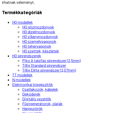
írhatnak véleményt.
Termékkategóriák
H0 modellek
H0 gőzmozdonyok
H0 dízelmozdonyok
H0 villanymozdonyok
H0 személyvagonok
H0 tehervagonok
H0 szettek, készletek
H0 sínrendszerek
Piko A talpfás sínrendszer (2,5mm)
Tillig Standard sínrendszer
Tillig Ellite sínrendszer (2,07mm)
TT modellek
N modellek
Elektronikai kiegészítők
Csatlakozók, kábelek
Dekóderek
Digitális vezérlők
Füstgenerátorok, olajak
Hangszórók