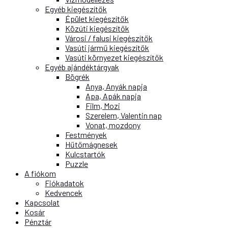
Egyéb kiegészítők
Épület kiegészítők
Közúti kiegészítők
Városi / falusi kiegészítők
Vasúti jármű kiegészítők
Vasúti környezet kiegészítők
Egyéb ajándéktárgyak
Bögrék
Anya, Anyák napja
Apa, Apák napja
Film, Mozi
Szerelem, Valentin nap
Vonat, mozdony
Festmények
Hűtőmágnesek
Kulcstartók
Puzzle
A fiókom
Fiókadatok
Kedvencek
Kapcsolat
Kosár
Pénztár