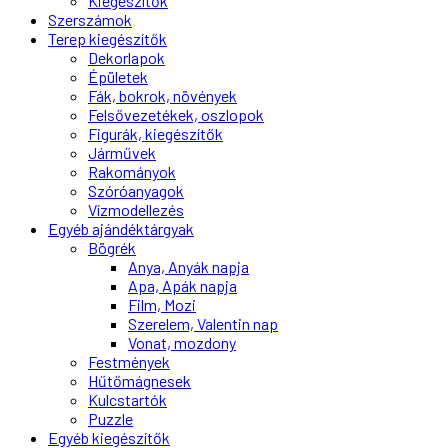
Kiegészítők
Szerszámok
Terep kiegészítők
Dekorlapok
Épületek
Fák, bokrok, növények
Felsővezetékek, oszlopok
Figurák, kiegészítők
Járművek
Rakományok
Szóróanyagok
Vízmodellezés
Egyéb ajándéktárgyak
Bögrék
Anya, Anyák napja
Apa, Apák napja
Film, Mozi
Szerelem, Valentin nap
Vonat, mozdony
Festmények
Hűtőmágnesek
Kulcstartók
Puzzle
Egyéb kiegészítők