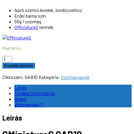
Apró szemű levelek, lombozathoz
Erdei barna szín
55g / csomag
GMiniatureS
termék
Raktáron
GMiniatureS
GAB10
Kosárba teszem
szóróanyag,
levelek
Cikkszám:
GAB10
Kategória:
Szóróanyagok
lombozathoz,
erdei
Leírás
barna,
További információk
55g
Brand
mennyiség
Vélemények (1)
Leírás