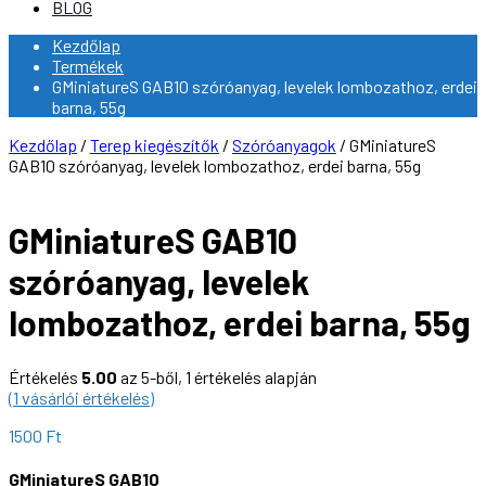
BLOG
Kezdőlap
Termékek
GMiniatureS GAB10 szóróanyag, levelek lombozathoz, erdei
barna, 55g
Kezdőlap
/
Terep kiegészítők
/
Szóróanyagok
/ GMiniatureS
GAB10 szóróanyag, levelek lombozathoz, erdei barna, 55g
GMiniatureS GAB10
szóróanyag, levelek
lombozathoz, erdei barna, 55g
Értékelés
5.00
az 5-ből,
1
értékelés alapján
(
1
vásárlói értékelés)
1500
Ft
GMiniatureS GAB10