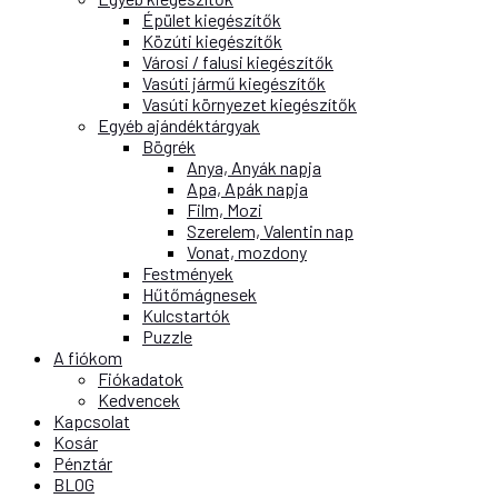
Épület kiegészítők
Közúti kiegészítők
Városi / falusi kiegészítők
Vasúti jármű kiegészítők
Vasúti környezet kiegészítők
Egyéb ajándéktárgyak
Bögrék
Anya, Anyák napja
Apa, Apák napja
Film, Mozi
Szerelem, Valentin nap
Vonat, mozdony
Festmények
Hűtőmágnesek
Kulcstartók
Puzzle
A fiókom
Fiókadatok
Kedvencek
Kapcsolat
Kosár
Pénztár
BLOG