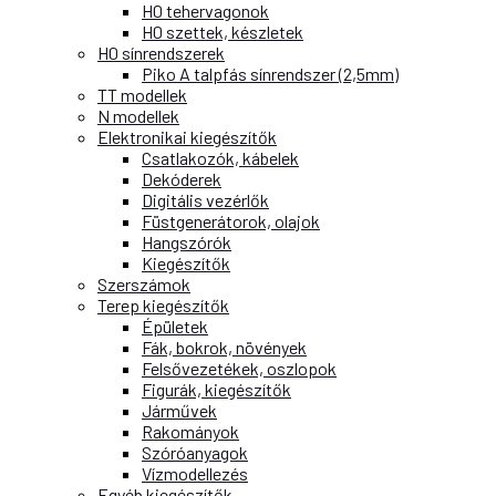
H0 tehervagonok
H0 szettek, készletek
H0 sínrendszerek
Piko A talpfás sínrendszer (2,5mm)
TT modellek
N modellek
Elektronikai kiegészítők
Csatlakozók, kábelek
Dekóderek
Digitális vezérlők
Füstgenerátorok, olajok
Hangszórók
Kiegészítők
Szerszámok
Terep kiegészítők
Épületek
Fák, bokrok, növények
Felsővezetékek, oszlopok
Figurák, kiegészítők
Járművek
Rakományok
Szóróanyagok
Vízmodellezés
Egyéb kiegészítők