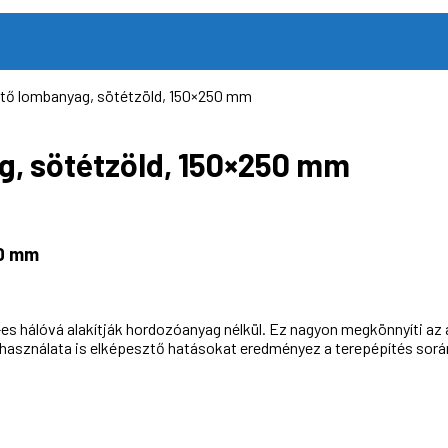
tő lombanyag, sötétzöld, 150×250 mm
, sötétzöld, 150×250 mm
50 mm
-es hálóvá alakítják hordozóanyag nélkül.
Ez nagyon megkönnyíti az a
asználata is elképesztő hatásokat eredményez a terepépítés során, 