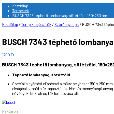
Kezdőlap
Termékek
BUSCH 7343 téphető lombanyag, sötétzöld, 150×250 mm
Kezdőlap
/
Terep kiegészítők
/
Szóróanyagok
/ BUSCH 7343 téphe
BUSCH 7343 téphető lombanyag
1700
Ft
BUSCH 7343 téphető lombanyag, sötétzöld, 150×2
Téphető lombanyag, sötétzöld
Speciális gyártási eljárással a mikropelyheket 150 x 250 mm
elvágását, majd a felragasztását.
Már kis mennyiségű anyag h
növények, bokrok és fák lombozása stb.
Raktáron