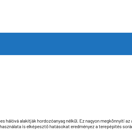
-es hálóvá alakítják hordozóanyag nélkül.
Ez nagyon megkönnyíti az a
asználata is elképesztő hatásokat eredményez a terepépítés során, 