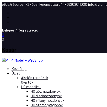
5932 Gádoros, Rákóczi Ferenc utca 54.
+36202011000
info@vipmo
Facebook
Instagram
Youtube
Belépés / Regisztráció
0
0
Kosár
Kezdőlap
Üzlet
Akciós termékek
Gyártók
H0 modellek
H0 gőzmozdonyok
H0 dízelmozdonyok
H0 villanymozdonyok
H0 személyvagonok