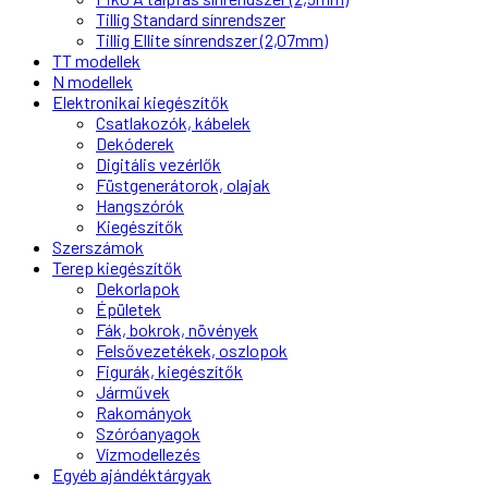
Tillig Standard sínrendszer
Tillig Ellite sínrendszer (2,07mm)
TT modellek
N modellek
Elektronikai kiegészítők
Csatlakozók, kábelek
Dekóderek
Digitális vezérlők
Füstgenerátorok, olajak
Hangszórók
Kiegészítők
Szerszámok
Terep kiegészítők
Dekorlapok
Épületek
Fák, bokrok, növények
Felsővezetékek, oszlopok
Figurák, kiegészítők
Járművek
Rakományok
Szóróanyagok
Vízmodellezés
Egyéb ajándéktárgyak