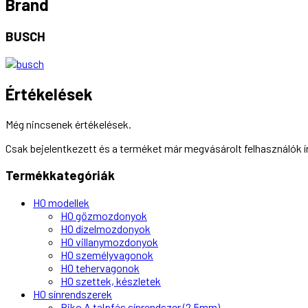
Brand
BUSCH
Értékelések
Még nincsenek értékelések.
Csak bejelentkezett és a terméket már megvásárolt felhasználók 
Termékkategóriák
H0 modellek
H0 gőzmozdonyok
H0 dízelmozdonyok
H0 villanymozdonyok
H0 személyvagonok
H0 tehervagonok
H0 szettek, készletek
H0 sínrendszerek
Piko A talpfás sínrendszer (2,5mm)