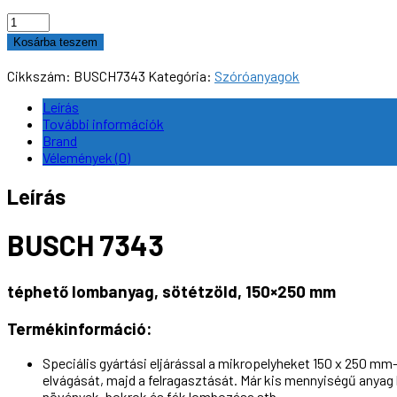
BUSCH
7343
Kosárba teszem
téphető
lombanyag,
Cikkszám:
BUSCH7343
Kategória:
Szóróanyagok
sötétzöld,
150×250
Leírás
mm
További információk
mennyiség
Brand
Vélemények (0)
Leírás
BUSCH 7343
téphető lombanyag, sötétzöld, 150×250 mm
Termékinformáció:
Speciális gyártási eljárással a mikropelyheket 150 x 250 mm
elvágását, majd a felragasztását.
Már kis mennyiségű anyag h
növények, bokrok és fák lombozása stb.