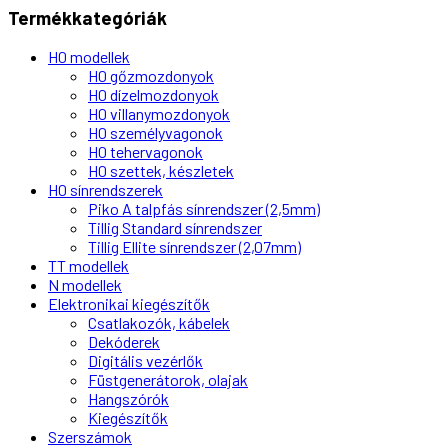
Termékkategóriák
H0 modellek
H0 gőzmozdonyok
H0 dízelmozdonyok
H0 villanymozdonyok
H0 személyvagonok
H0 tehervagonok
H0 szettek, készletek
H0 sínrendszerek
Piko A talpfás sínrendszer (2,5mm)
Tillig Standard sínrendszer
Tillig Ellite sínrendszer (2,07mm)
TT modellek
N modellek
Elektronikai kiegészítők
Csatlakozók, kábelek
Dekóderek
Digitális vezérlők
Füstgenerátorok, olajak
Hangszórók
Kiegészítők
Szerszámok