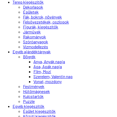
Terep kiegészítők
Dekorlapok
Épületek
Fák, bokrok, növények
Felsővezetékek, oszlopok
Figurák, kiegészítők
Járművek
Rakományok
Szóróanyagok
Vízmodellezés
Egyéb ajándéktárgyak
Bögrék
Anya, Anyák napja
Apa, Apák napja
Film, Mozi
Szerelem, Valentin nap
Vonat, mozdony
Festmények
Hűtőmágnesek
Kulcstartók
Puzzle
Egyéb kiegészítők
Épület kiegészítők
Közúti kiegészítők