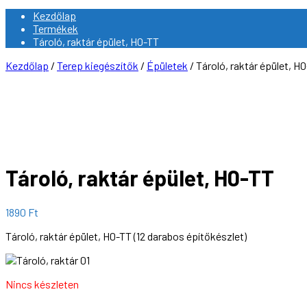
Kezdőlap
Termékek
Tároló, raktár épület, H0-TT
Kezdőlap
/
Terep kiegészítők
/
Épületek
/ Tároló, raktár épület, H
Tároló, raktár épület, H0-TT
1890
Ft
Tároló, raktár épület, H0-TT (12 darabos építőkészlet)
Nincs készleten