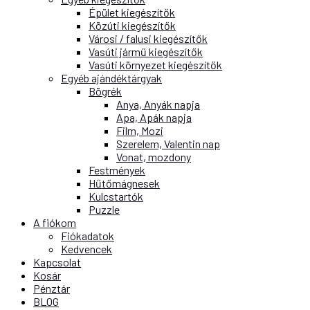
Épület kiegészítők
Közúti kiegészítők
Városi / falusi kiegészítők
Vasúti jármű kiegészítők
Vasúti környezet kiegészítők
Egyéb ajándéktárgyak
Bögrék
Anya, Anyák napja
Apa, Apák napja
Film, Mozi
Szerelem, Valentin nap
Vonat, mozdony
Festmények
Hűtőmágnesek
Kulcstartók
Puzzle
A fiókom
Fiókadatok
Kedvencek
Kapcsolat
Kosár
Pénztár
BLOG