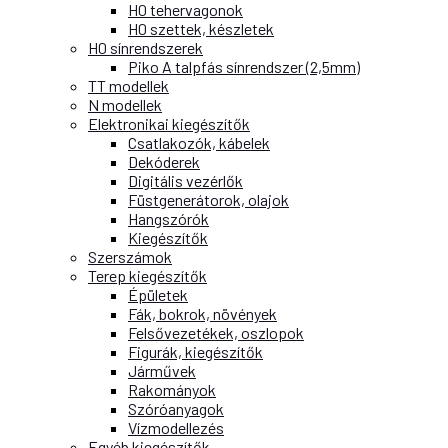
H0 tehervagonok
H0 szettek, készletek
H0 sínrendszerek
Piko A talpfás sínrendszer (2,5mm)
TT modellek
N modellek
Elektronikai kiegészítők
Csatlakozók, kábelek
Dekóderek
Digitális vezérlők
Füstgenerátorok, olajok
Hangszórók
Kiegészítők
Szerszámok
Terep kiegészítők
Épületek
Fák, bokrok, növények
Felsővezetékek, oszlopok
Figurák, kiegészítők
Járművek
Rakományok
Szóróanyagok
Vízmodellezés
Egyéb kiegészítők