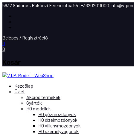
5932 Gádoros, Rákóczi Ferenc utca 54.
+36202011000
info@vipmo
Facebook
Instagram
Youtube
Belépés / Regisztráció
0
0
Kosár
Kezdőlap
Üzlet
Akciós termékek
Gyártók
H0 modellek
H0 gőzmozdonyok
H0 dízelmozdonyok
H0 villanymozdonyok
H0 személyvagonok