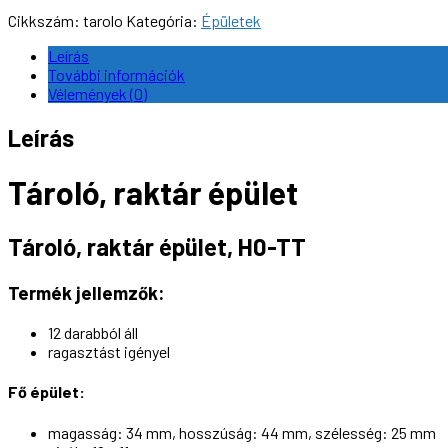
Cikkszám:
tarolo
Kategória:
Épületek
Leírás
További információk
Vélemények (0)
Leírás
Tároló, raktár épület
Tároló, raktár épület, H0-TT
Termék jellemzők:
12 darabból áll
ragasztást igényel
Fő épület:
magasság: 34 mm, hosszúság: 44 mm, szélesség: 25 mm