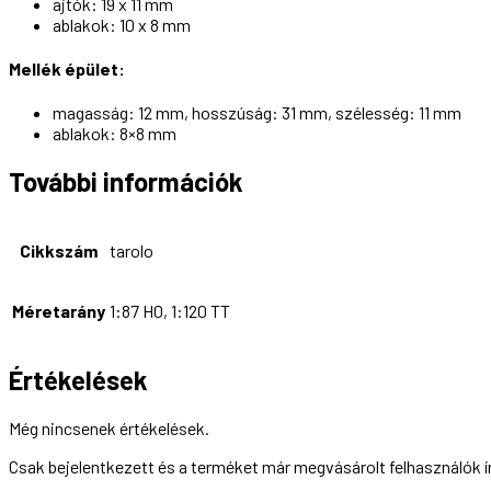
ajtók: 19 x 11 mm
ablakok: 10 x 8 mm
Mellék épület:
magasság: 12 mm, hosszúság: 31 mm, szélesség: 11 mm
ablakok: 8×8 mm
További információk
Cikkszám
tarolo
Méretarány
1:87 H0, 1:120 TT
Értékelések
Még nincsenek értékelések.
Csak bejelentkezett és a terméket már megvásárolt felhasználók 