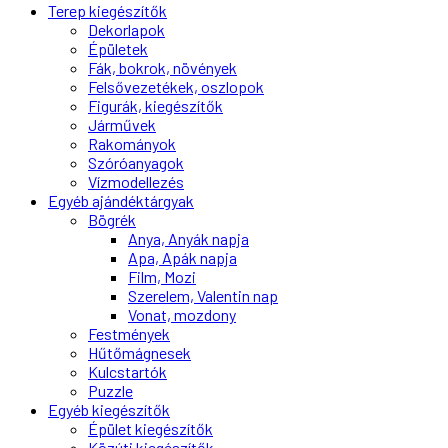
Terep kiegészítők
Dekorlapok
Épületek
Fák, bokrok, növények
Felsővezetékek, oszlopok
Figurák, kiegészítők
Járművek
Rakományok
Szóróanyagok
Vízmodellezés
Egyéb ajándéktárgyak
Bögrék
Anya, Anyák napja
Apa, Apák napja
Film, Mozi
Szerelem, Valentin nap
Vonat, mozdony
Festmények
Hűtőmágnesek
Kulcstartók
Puzzle
Egyéb kiegészítők
Épület kiegészítők
Közúti kiegészítők