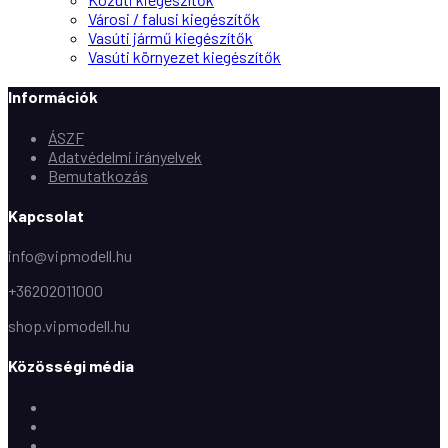
Városi / falusi kiegészítők
Vasúti jármű kiegészítők
Vasúti környezet kiegészítők
Információk
ÁSZF
Adatvédelmi irányelvek
Bemutatkozás
Kapcsolat
info@vipmodell.hu
+36202011000
shop.vipmodell.hu
Közösségi média
Facebook
Instagram
Youtube