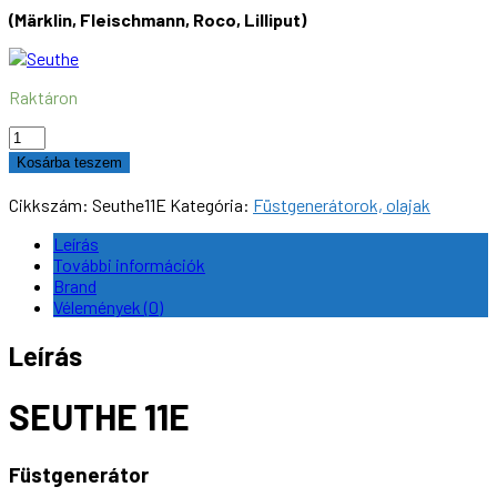
(Märklin, Fleischmann, Roco, Lilliput)
Raktáron
SEUTHE
11E
Kosárba teszem
Füstgenerátor,
16-
Cikkszám:
Seuthe11E
Kategória:
Füstgenerátorok, olajak
22V
70mA,
Leírás
digitális
További információk
mennyiség
Brand
Vélemények (0)
Leírás
SEUTHE 11E
Füstgenerátor