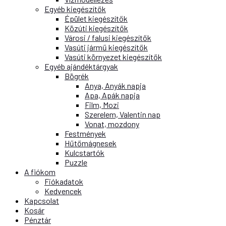
Egyéb kiegészítők
Épület kiegészítők
Közúti kiegészítők
Városi / falusi kiegészítők
Vasúti jármű kiegészítők
Vasúti környezet kiegészítők
Egyéb ajándéktárgyak
Bögrék
Anya, Anyák napja
Apa, Apák napja
Film, Mozi
Szerelem, Valentin nap
Vonat, mozdony
Festmények
Hűtőmágnesek
Kulcstartók
Puzzle
A fiókom
Fiókadatok
Kedvencek
Kapcsolat
Kosár
Pénztár