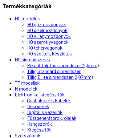
Termékkategóriák
H0 modellek
H0 gőzmozdonyok
H0 dízelmozdonyok
H0 villanymozdonyok
H0 személyvagonok
H0 tehervagonok
H0 szettek, készletek
H0 sínrendszerek
Piko A talpfás sínrendszer (2,5mm)
Tillig Standard sínrendszer
Tillig Ellite sínrendszer (2,07mm)
TT modellek
N modellek
Elektronikai kiegészítők
Csatlakozók, kábelek
Dekóderek
Digitális vezérlők
Füstgenerátorok, olajak
Hangszórók
Kiegészítők
Szerszámok