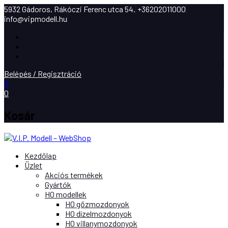
5932 Gádoros, Rákóczi Ferenc utca 54.
+36202011000
info@vipmodell.hu
Facebook
Instagram
Youtube
Belépés / Regisztráció
0
0
Kosár
Kezdőlap
Üzlet
Akciós termékek
Gyártók
H0 modellek
H0 gőzmozdonyok
H0 dízelmozdonyok
H0 villanymozdonyok