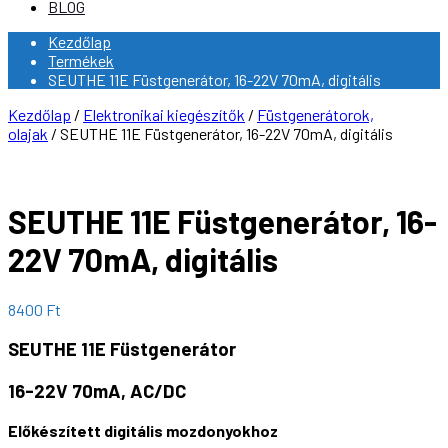
BLOG
Kezdőlap
Termékek
SEUTHE 11E Füstgenerátor, 16-22V 70mA, digitális
Kezdőlap
/
Elektronikai kiegészítők
/
Füstgenerátorok,
olajak
/ SEUTHE 11E Füstgenerátor, 16-22V 70mA, digitális
SEUTHE 11E Füstgenerátor, 16-
22V 70mA, digitális
8400
Ft
SEUTHE 11E Füstgenerátor
16-22V 70mA, AC/DC
Előkészített digitális mozdonyokhoz