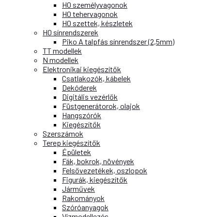
H0 személyvagonok
H0 tehervagonok
H0 szettek, készletek
H0 sínrendszerek
Piko A talpfás sínrendszer (2,5mm)
TT modellek
N modellek
Elektronikai kiegészítők
Csatlakozók, kábelek
Dekóderek
Digitális vezérlők
Füstgenerátorok, olajok
Hangszórók
Kiegészítők
Szerszámok
Terep kiegészítők
Épületek
Fák, bokrok, növények
Felsővezetékek, oszlopok
Figurák, kiegészítők
Járművek
Rakományok
Szóróanyagok
Vízmodellezés