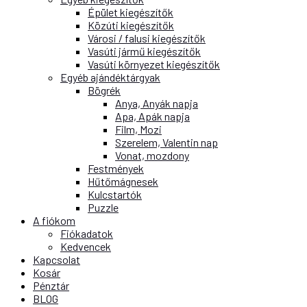
Épület kiegészítők
Közúti kiegészítők
Városi / falusi kiegészítők
Vasúti jármű kiegészítők
Vasúti környezet kiegészítők
Egyéb ajándéktárgyak
Bögrék
Anya, Anyák napja
Apa, Apák napja
Film, Mozi
Szerelem, Valentin nap
Vonat, mozdony
Festmények
Hűtőmágnesek
Kulcstartók
Puzzle
A fiókom
Fiókadatok
Kedvencek
Kapcsolat
Kosár
Pénztár
BLOG