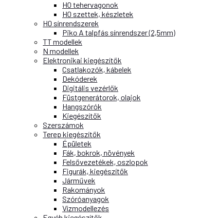
H0 tehervagonok
H0 szettek, készletek
H0 sínrendszerek
Piko A talpfás sínrendszer (2,5mm)
TT modellek
N modellek
Elektronikai kiegészítők
Csatlakozók, kábelek
Dekóderek
Digitális vezérlők
Füstgenerátorok, olajok
Hangszórók
Kiegészítők
Szerszámok
Terep kiegészítők
Épületek
Fák, bokrok, növények
Felsővezetékek, oszlopok
Figurák, kiegészítők
Járművek
Rakományok
Szóróanyagok
Vízmodellezés
Egyéb kiegészítők