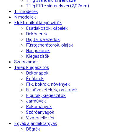
Tillig Ellite sínrendszer (2,07mm)
TT modellek
N modellek
Elektronikai kiegészítők
Csatlakozók, kábelek
Dekóderek
Digitális vezérlők
Füstgenerátorok, olajak
Hangszórók
Kiegészítők
Szerszámok
Terep kiegészítők
Dekorlapok
Épületek
Fák, bokrok, növények
Felsővezetékek, oszlopok
Figurák, kiegészítők
Járművek
Rakományok
Szóróanyagok
Vízmodellezés
Egyéb ajándéktárgyak
Bögrék