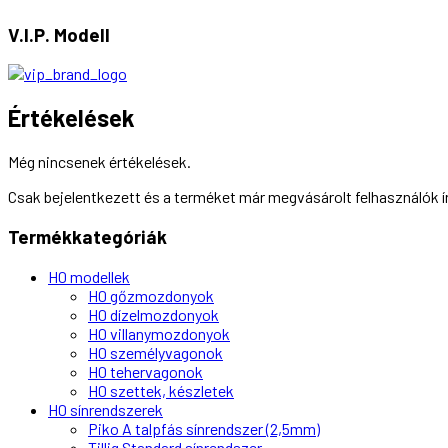
V.I.P. Modell
Értékelések
Még nincsenek értékelések.
Csak bejelentkezett és a terméket már megvásárolt felhasználók 
Termékkategóriák
H0 modellek
H0 gőzmozdonyok
H0 dízelmozdonyok
H0 villanymozdonyok
H0 személyvagonok
H0 tehervagonok
H0 szettek, készletek
H0 sínrendszerek
Piko A talpfás sínrendszer (2,5mm)
Tillig Standard sínrendszer