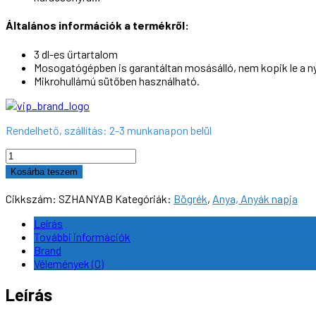
Általános információk a termékről:
3 dl-es űrtartalom
Mosogatógépben is garantáltan mosásálló, nem kopik le a n
Mikrohullámú sütőben használható.
Rendelhető, szállítás: 2-3 munkanapon belül
Bögre,
"Az
Kosárba teszem
igazi
szuperhős
Cikkszám:
SZHANYAB
Kategóriák:
Bögrék
,
Anya, Anyák napja
-
Anya",
Leírás
3dl
További információk
mennyiség
Brand
Vélemények (0)
Leírás