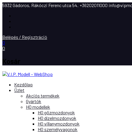
5932 Gádoros, Rákóczi Ferenc utca 54.
+36202011000
info@vipmo
Facebook
Instagram
Youtube
Belépés / Regisztráció
0
0
Kosár
Kezdőlap
Üzlet
Akciós termékek
Gyártók
H0 modellek
H0 gőzmozdonyok
H0 dízelmozdonyok
H0 villanymozdonyok
H0 személyvagonok