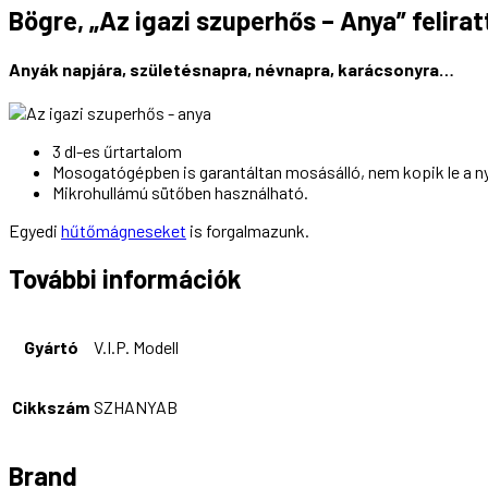
Bögre, „Az igazi szuperhős – Anya” feliratt
Anyák napjára, születésnapra, névnapra, karácsonyra…
3 dl-es űrtartalom
Mosogatógépben is garantáltan mosásálló, nem kopik le a n
Mikrohullámú sütőben használható.
Egyedi
hűtőmágneseket
is forgalmazunk.
További információk
Gyártó
V.I.P. Modell
Cikkszám
SZHANYAB
Brand