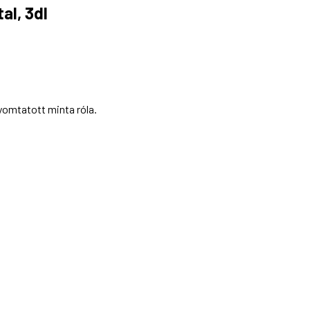
al, 3dl
yomtatott minta róla.