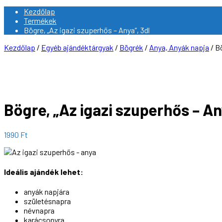
Kezdőlap
Termékek
Bögre, „Az igazi szuperhős – Anya”, 3dl
Kezdőlap
/
Egyéb ajándéktárgyak
/
Bögrék
/
Anya, Anyák napja
/ Bö
Bögre, „Az igazi szuperhős – An
1990
Ft
Ideális ajándék lehet:
anyák napjára
születésnapra
névnapra
karácsonyra…