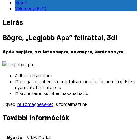
Brand
Vélemények (0)
Leírás
Bögre, „Legjobb Apa” felirattal, 3dl
Apák napjára, születésnapra, névnapra, karácsonyra…
3 dl-es űrtartalom
Mosogatógépben is garantáltan mosásálló, nem kopik le a
nyomtatott minta róla.
Mikrohullámú sütőben használható.
Egyedi
hűtőmágneseket
is forgalmazunk.
További információk
Gyártó
V.I.P. Modell