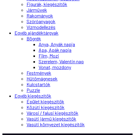
Figurák, kiegészítők
Járművek
Rakományok
Szóróanyagok
Vízmodellezés
Egyéb ajándéktárgyak
Bögrék
Anya, Anyák napja
Apa, Apák napja
Film, Mozi
Szerelem, Valentin nap
Vonat, mozdony
Festmények
Hűtőmágnesek
Kulcstartók
Puzzle
Egyéb kiegészítők
Épület kiegészítők
Közúti kiegészítők
Városi / falusi kiegészítők
Vasúti jármű kiegészítők
Vasúti környezet kiegészítők