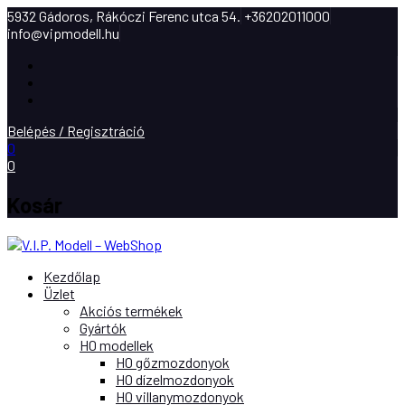
5932 Gádoros, Rákóczi Ferenc utca 54.
+36202011000
info@vipmodell.hu
Facebook
Instagram
Youtube
Belépés / Regisztráció
0
0
Kosár
Kezdőlap
Üzlet
Akciós termékek
Gyártók
H0 modellek
H0 gőzmozdonyok
H0 dízelmozdonyok
H0 villanymozdonyok