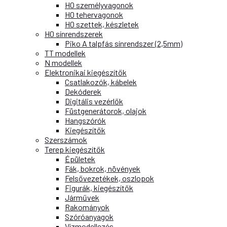
H0 személyvagonok
H0 tehervagonok
H0 szettek, készletek
H0 sínrendszerek
Piko A talpfás sínrendszer (2,5mm)
TT modellek
N modellek
Elektronikai kiegészítők
Csatlakozók, kábelek
Dekóderek
Digitális vezérlők
Füstgenerátorok, olajok
Hangszórók
Kiegészítők
Szerszámok
Terep kiegészítők
Épületek
Fák, bokrok, növények
Felsővezetékek, oszlopok
Figurák, kiegészítők
Járművek
Rakományok
Szóróanyagok
Vízmodellezés