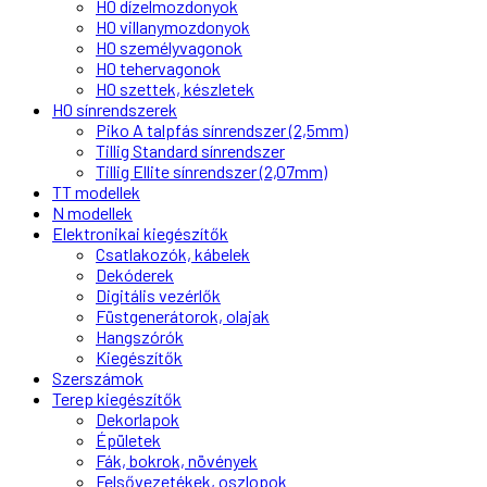
H0 dízelmozdonyok
H0 villanymozdonyok
H0 személyvagonok
H0 tehervagonok
H0 szettek, készletek
H0 sínrendszerek
Piko A talpfás sínrendszer (2,5mm)
Tillig Standard sínrendszer
Tillig Ellite sínrendszer (2,07mm)
TT modellek
N modellek
Elektronikai kiegészítők
Csatlakozók, kábelek
Dekóderek
Digitális vezérlők
Füstgenerátorok, olajak
Hangszórók
Kiegészítők
Szerszámok
Terep kiegészítők
Dekorlapok
Épületek
Fák, bokrok, növények
Felsővezetékek, oszlopok