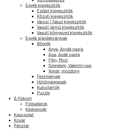
Egyéb kiegészítők
Épület kiegészítők
Közúti kiegészítők
Városi / falusi kiegészítők
Vasúti jármű kiegészítők
Vasúti környezet kiegészítők
Egyéb ajándéktárgyak
Bögrék
Anya, Anyák napja
Apa, Apák napja
Film, Mozi
Szerelem, Valentin nap
Vonat, mozdony
Festmények
Hűtőmágnesek
Kulcstartók
Puzzle
A fiókom
Fiókadatok
Kedvencek
Kapcsolat
Kosár
Pénztár