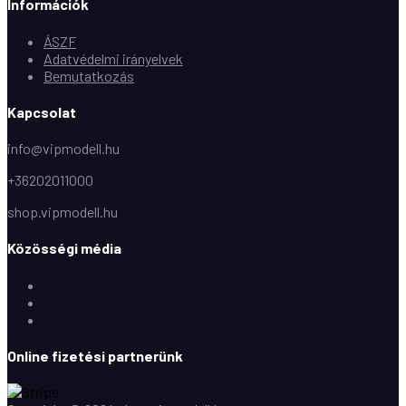
Információk
ÁSZF
Adatvédelmi irányelvek
Bemutatkozás
Kapcsolat
info@vipmodell.hu
+36202011000
shop.vipmodell.hu
Közösségi média
Facebook
Instagram
Youtube
Online fizetési partnerünk