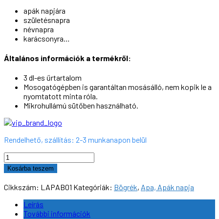
apák napjára
születésnapra
névnapra
karácsonyra…
Általános információk a termékről:
3 dl-es űrtartalom
Mosogatógépben is garantáltan mosásálló, nem kopik le a
nyomtatott minta róla.
Mikrohullámú sütőben használható.
Rendelhető, szállítás: 2-3 munkanapon belül
Bögre,
"Legjobb
Kosárba teszem
Apa"
#01,
Cikkszám:
LAPAB01
Kategóriák:
Bögrék
,
Apa, Apák napja
3dl
mennyiség
Leírás
További információk