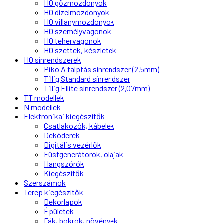
H0 gőzmozdonyok
H0 dízelmozdonyok
H0 villanymozdonyok
H0 személyvagonok
H0 tehervagonok
H0 szettek, készletek
H0 sínrendszerek
Piko A talpfás sínrendszer (2,5mm)
Tillig Standard sínrendszer
Tillig Ellite sínrendszer (2,07mm)
TT modellek
N modellek
Elektronikai kiegészítők
Csatlakozók, kábelek
Dekóderek
Digitális vezérlők
Füstgenerátorok, olajak
Hangszórók
Kiegészítők
Szerszámok
Terep kiegészítők
Dekorlapok
Épületek
Fák, bokrok, növények