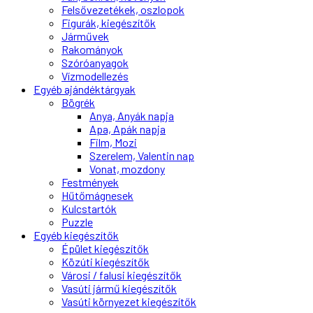
Felsővezetékek, oszlopok
Figurák, kiegészítők
Járművek
Rakományok
Szóróanyagok
Vízmodellezés
Egyéb ajándéktárgyak
Bögrék
Anya, Anyák napja
Apa, Apák napja
Film, Mozi
Szerelem, Valentin nap
Vonat, mozdony
Festmények
Hűtőmágnesek
Kulcstartók
Puzzle
Egyéb kiegészítők
Épület kiegészítők
Közúti kiegészítők
Városi / falusi kiegészítők
Vasúti jármű kiegészítők
Vasúti környezet kiegészítők