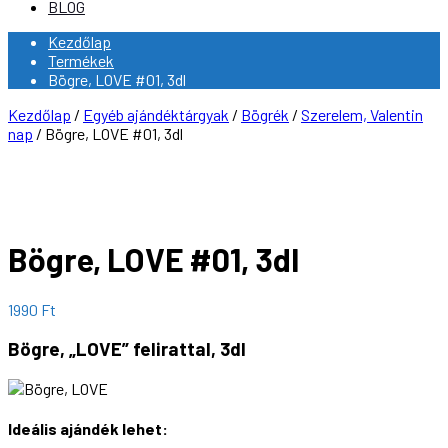
BLOG
Kezdőlap
Termékek
Bögre, LOVE #01, 3dl
Kezdőlap
/
Egyéb ajándéktárgyak
/
Bögrék
/
Szerelem, Valentin
nap
/ Bögre, LOVE #01, 3dl
Bögre, LOVE #01, 3dl
1990
Ft
Bögre, „LOVE” felirattal, 3dl
Ideális ajándék lehet: