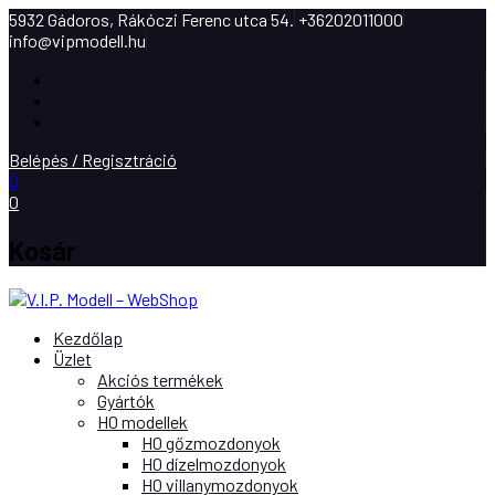
5932 Gádoros, Rákóczi Ferenc utca 54.
+36202011000
info@vipmodell.hu
Facebook
Instagram
Youtube
Belépés / Regisztráció
0
0
Kosár
Kezdőlap
Üzlet
Akciós termékek
Gyártók
H0 modellek
H0 gőzmozdonyok
H0 dízelmozdonyok
H0 villanymozdonyok