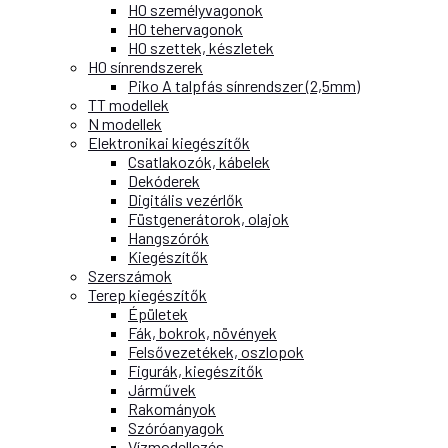
H0 személyvagonok
H0 tehervagonok
H0 szettek, készletek
H0 sínrendszerek
Piko A talpfás sínrendszer (2,5mm)
TT modellek
N modellek
Elektronikai kiegészítők
Csatlakozók, kábelek
Dekóderek
Digitális vezérlők
Füstgenerátorok, olajok
Hangszórók
Kiegészítők
Szerszámok
Terep kiegészítők
Épületek
Fák, bokrok, növények
Felsővezetékek, oszlopok
Figurák, kiegészítők
Járművek
Rakományok
Szóróanyagok
Vízmodellezés