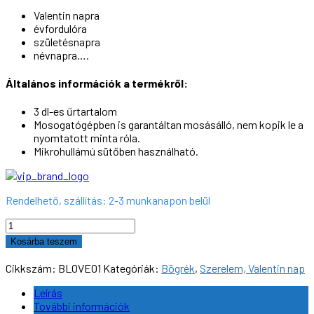
Valentin napra
évfordulóra
születésnapra
névnapra….
Általános információk a termékről:
3 dl-es űrtartalom
Mosogatógépben is garantáltan mosásálló, nem kopik le a
nyomtatott minta róla.
Mikrohullámú sütőben használható.
Rendelhető, szállítás: 2-3 munkanapon belül
Bögre,
LOVE
Kosárba teszem
#01,
3dl
Cikkszám:
BLOVE01
Kategóriák:
Bögrék
,
Szerelem, Valentin nap
mennyiség
Leírás
További információk