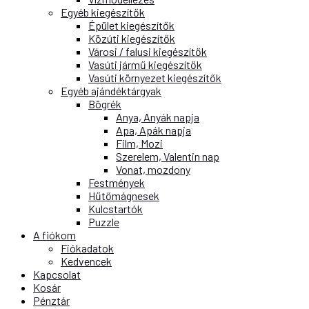
Egyéb kiegészítők
Épület kiegészítők
Közúti kiegészítők
Városi / falusi kiegészítők
Vasúti jármű kiegészítők
Vasúti környezet kiegészítők
Egyéb ajándéktárgyak
Bögrék
Anya, Anyák napja
Apa, Apák napja
Film, Mozi
Szerelem, Valentin nap
Vonat, mozdony
Festmények
Hűtőmágnesek
Kulcstartók
Puzzle
A fiókom
Fiókadatok
Kedvencek
Kapcsolat
Kosár
Pénztár