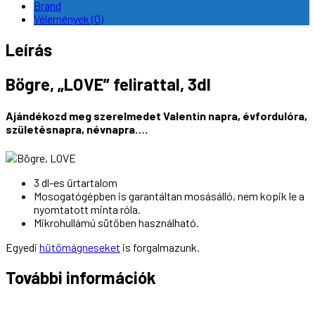
Brand
Vélemények (0)
Leírás
Bögre, „LOVE” felirattal, 3dl
Ajándékozd meg szerelmedet Valentin napra, évfordulóra,
születésnapra, névnapra….
3 dl-es űrtartalom
Mosogatógépben is garantáltan mosásálló, nem kopik le a
nyomtatott minta róla.
Mikrohullámú sütőben használható.
Egyedi
hűtőmágneseket
is forgalmazunk.
További információk