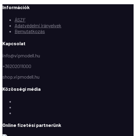
Információk
ÁSZF
Adatvédelmi irányelvek
Bemutatkozás
Kapcsolat
info@vipmodell.hu
+36202011000
shop.vipmodell.hu
Közösségi média
Facebook
Instagram
Youtube
Online fizetési partnerünk