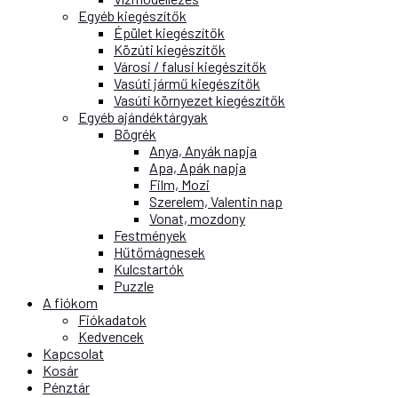
Egyéb kiegészítők
Épület kiegészítők
Közúti kiegészítők
Városi / falusi kiegészítők
Vasúti jármű kiegészítők
Vasúti környezet kiegészítők
Egyéb ajándéktárgyak
Bögrék
Anya, Anyák napja
Apa, Apák napja
Film, Mozi
Szerelem, Valentin nap
Vonat, mozdony
Festmények
Hűtőmágnesek
Kulcstartók
Puzzle
A fiókom
Fiókadatok
Kedvencek
Kapcsolat
Kosár
Pénztár