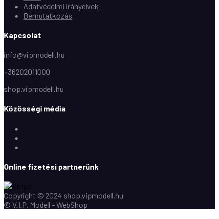
Adatvédelmi irányelvek
Bemutatkozás
Kapcsolat
info@vipmodell.hu
+36202011000
shop.vipmodell.hu
Közösségi média
Facebook
Instagram
Youtube
Online fizetési partnerünk
Copyright © 2024 shop.vipmodell.hu
© V.I.P. Modell - WebShop