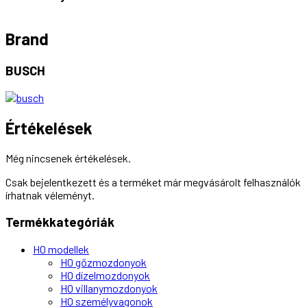
Brand
BUSCH
Értékelések
Még nincsenek értékelések.
Csak bejelentkezett és a terméket már megvásárolt felhasználók
írhatnak véleményt.
Termékkategóriák
H0 modellek
H0 gőzmozdonyok
H0 dízelmozdonyok
H0 villanymozdonyok
H0 személyvagonok