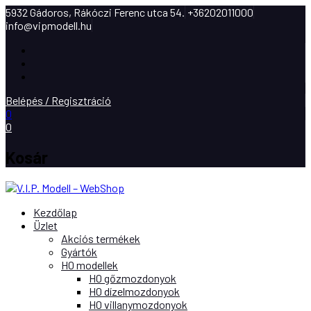
5932 Gádoros, Rákóczi Ferenc utca 54.
+36202011000
info@vipmodell.hu
Facebook
Instagram
Youtube
Belépés / Regisztráció
0
0
Kosár
Kezdőlap
Üzlet
Akciós termékek
Gyártók
H0 modellek
H0 gőzmozdonyok
H0 dízelmozdonyok
H0 villanymozdonyok