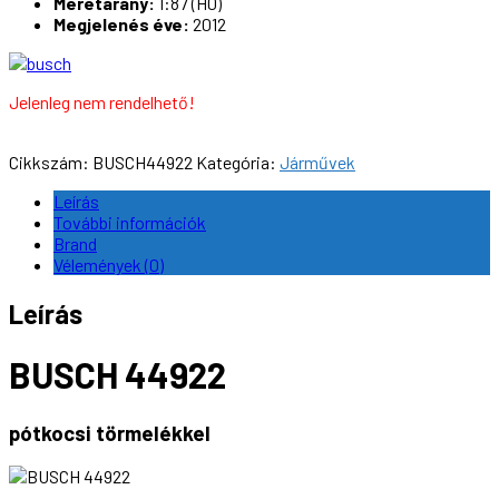
Méretarány:
1:87 (H0)
Megjelenés éve:
2012
Jelenleg nem rendelhető!
Cikkszám:
BUSCH44922
Kategória:
Járművek
Leírás
További információk
Brand
Vélemények (0)
Leírás
BUSCH 44922
pótkocsi törmelékkel