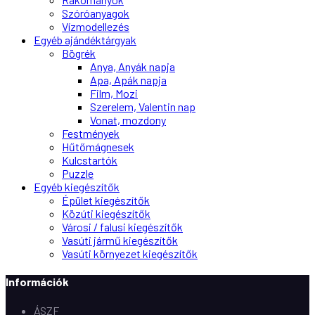
Szóróanyagok
Vízmodellezés
Egyéb ajándéktárgyak
Bögrék
Anya, Anyák napja
Apa, Apák napja
Film, Mozi
Szerelem, Valentin nap
Vonat, mozdony
Festmények
Hűtőmágnesek
Kulcstartók
Puzzle
Egyéb kiegészítők
Épület kiegészítők
Közúti kiegészítők
Városi / falusi kiegészítők
Vasúti jármű kiegészítők
Vasúti környezet kiegészítők
Információk
ÁSZF