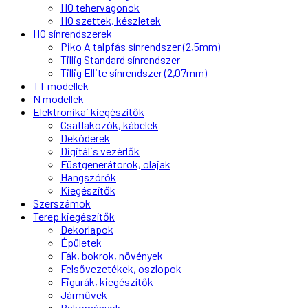
H0 tehervagonok
H0 szettek, készletek
H0 sínrendszerek
Piko A talpfás sínrendszer (2,5mm)
Tillig Standard sínrendszer
Tillig Ellite sínrendszer (2,07mm)
TT modellek
N modellek
Elektronikai kiegészítők
Csatlakozók, kábelek
Dekóderek
Digitális vezérlők
Füstgenerátorok, olajak
Hangszórók
Kiegészítők
Szerszámok
Terep kiegészítők
Dekorlapok
Épületek
Fák, bokrok, növények
Felsővezetékek, oszlopok
Figurák, kiegészítők
Járművek
Rakományok