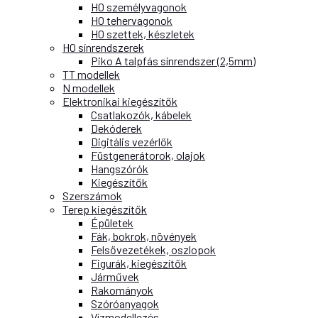
H0 személyvagonok
H0 tehervagonok
H0 szettek, készletek
H0 sínrendszerek
Piko A talpfás sínrendszer (2,5mm)
TT modellek
N modellek
Elektronikai kiegészítők
Csatlakozók, kábelek
Dekóderek
Digitális vezérlők
Füstgenerátorok, olajok
Hangszórók
Kiegészítők
Szerszámok
Terep kiegészítők
Épületek
Fák, bokrok, növények
Felsővezetékek, oszlopok
Figurák, kiegészítők
Járművek
Rakományok
Szóróanyagok
Vízmodellezés