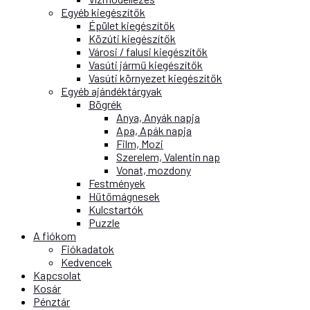
Egyéb kiegészítők
Épület kiegészítők
Közúti kiegészítők
Városi / falusi kiegészítők
Vasúti jármű kiegészítők
Vasúti környezet kiegészítők
Egyéb ajándéktárgyak
Bögrék
Anya, Anyák napja
Apa, Apák napja
Film, Mozi
Szerelem, Valentin nap
Vonat, mozdony
Festmények
Hűtőmágnesek
Kulcstartók
Puzzle
A fiókom
Fiókadatok
Kedvencek
Kapcsolat
Kosár
Pénztár