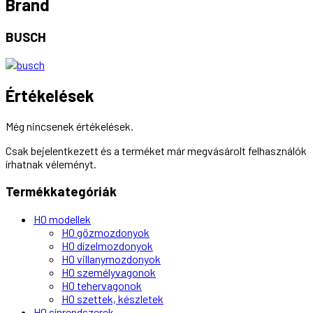
Brand
BUSCH
Értékelések
Még nincsenek értékelések.
Csak bejelentkezett és a terméket már megvásárolt felhasználók
írhatnak véleményt.
Termékkategóriák
H0 modellek
H0 gőzmozdonyok
H0 dízelmozdonyok
H0 villanymozdonyok
H0 személyvagonok
H0 tehervagonok
H0 szettek, készletek
H0 sínrendszerek