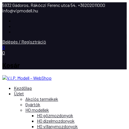
5932 Gádoros, Rákóczi Ferenc utca 54.
+36202011000
info@vipmodell.hu
Facebook
Instagram
Youtube
Belépés / Regisztráció
0
0
Kosár
Kezdőlap
Üzlet
Akciós termékek
Gyártók
H0 modellek
H0 gőzmozdonyok
H0 dízelmozdonyok
H0 villanymozdonyok