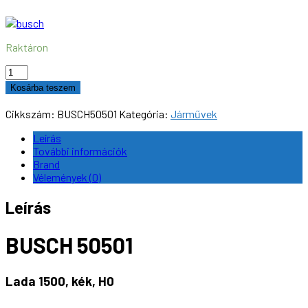
Raktáron
BUSCH
50501
Kosárba teszem
Lada
1500,
Cikkszám:
BUSCH50501
Kategória:
Járművek
kék,
H0
Leírás
mennyiség
További információk
Brand
Vélemények (0)
Leírás
BUSCH 50501
Lada 1500, kék, H0