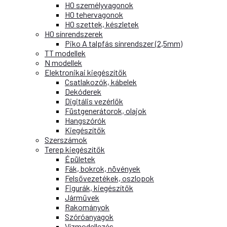
H0 személyvagonok
H0 tehervagonok
H0 szettek, készletek
H0 sínrendszerek
Piko A talpfás sínrendszer (2,5mm)
TT modellek
N modellek
Elektronikai kiegészítők
Csatlakozók, kábelek
Dekóderek
Digitális vezérlők
Füstgenerátorok, olajok
Hangszórók
Kiegészítők
Szerszámok
Terep kiegészítők
Épületek
Fák, bokrok, növények
Felsővezetékek, oszlopok
Figurák, kiegészítők
Járművek
Rakományok
Szóróanyagok
Vízmodellezés