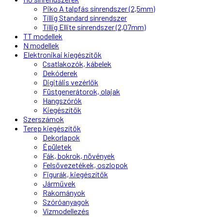
Piko A talpfás sínrendszer (2,5mm)
Tillig Standard sínrendszer
Tillig Ellite sínrendszer (2,07mm)
TT modellek
N modellek
Elektronikai kiegészítők
Csatlakozók, kábelek
Dekóderek
Digitális vezérlők
Füstgenerátorok, olajak
Hangszórók
Kiegészítők
Szerszámok
Terep kiegészítők
Dekorlapok
Épületek
Fák, bokrok, növények
Felsővezetékek, oszlopok
Figurák, kiegészítők
Járművek
Rakományok
Szóróanyagok
Vízmodellezés