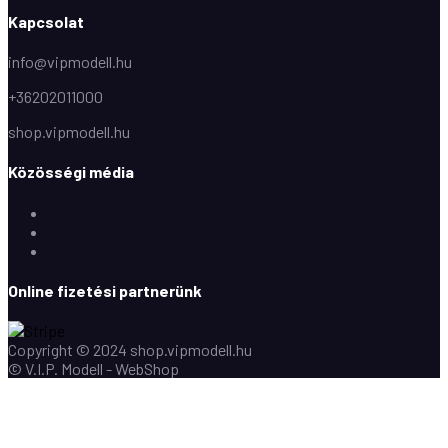
Kapcsolat
info@vipmodell.hu
+36202011000
shop.vipmodell.hu
Közösségi média
Facebook
Instagram
Youtube
Online fizetési partnerünk
Copyright © 2024 shop.vipmodell.hu
© V.I.P. Modell - WebShop