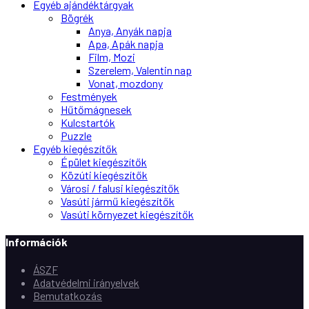
Egyéb ajándéktárgyak
Bögrék
Anya, Anyák napja
Apa, Apák napja
Film, Mozi
Szerelem, Valentin nap
Vonat, mozdony
Festmények
Hűtőmágnesek
Kulcstartók
Puzzle
Egyéb kiegészítők
Épület kiegészítők
Közúti kiegészítők
Városi / falusi kiegészítők
Vasúti jármű kiegészítők
Vasúti környezet kiegészítők
Információk
ÁSZF
Adatvédelmi irányelvek
Bemutatkozás