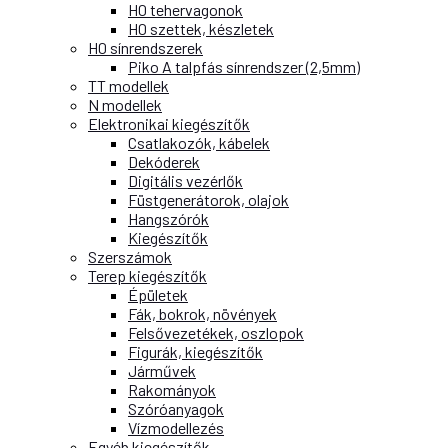
H0 tehervagonok
H0 szettek, készletek
H0 sínrendszerek
Piko A talpfás sínrendszer (2,5mm)
TT modellek
N modellek
Elektronikai kiegészítők
Csatlakozók, kábelek
Dekóderek
Digitális vezérlők
Füstgenerátorok, olajok
Hangszórók
Kiegészítők
Szerszámok
Terep kiegészítők
Épületek
Fák, bokrok, növények
Felsővezetékek, oszlopok
Figurák, kiegészítők
Járművek
Rakományok
Szóróanyagok
Vízmodellezés
Egyéb kiegészítők