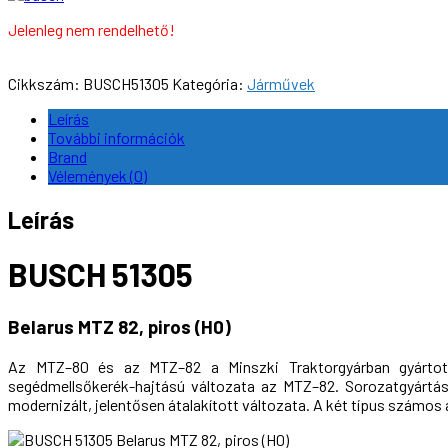
Jelenleg nem rendelhető!
Cikkszám:
BUSCH51305
Kategória:
Járművek
Leírás
További információk
Brand
Vélemények (0)
Leírás
BUSCH 51305
Belarus MTZ 82, piros (H0)
Az MTZ–80 és az MTZ–82 a Minszki Traktorgyárban gyártott
segédmellsőkerék-hajtású változata az MTZ–82. Sorozatgyártása
modernizált, jelentősen átalakított változata. A két típus számos