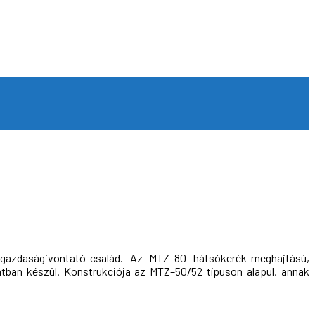
gazdaságivontató-család. Az MTZ–80 hátsókerék-meghajtású,
atban készül. Konstrukciója az MTZ–50/52 típuson alapul, annak