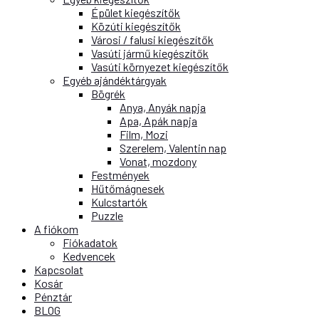
Épület kiegészítők
Közúti kiegészítők
Városi / falusi kiegészítők
Vasúti jármű kiegészítők
Vasúti környezet kiegészítők
Egyéb ajándéktárgyak
Bögrék
Anya, Anyák napja
Apa, Apák napja
Film, Mozi
Szerelem, Valentin nap
Vonat, mozdony
Festmények
Hűtőmágnesek
Kulcstartók
Puzzle
A fiókom
Fiókadatok
Kedvencek
Kapcsolat
Kosár
Pénztár
BLOG