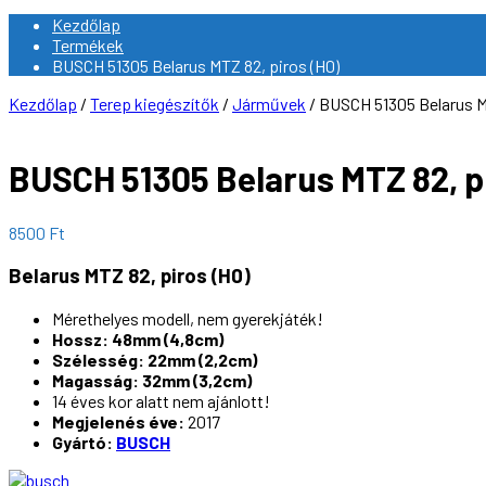
Kezdőlap
Termékek
BUSCH 51305 Belarus MTZ 82, piros (H0)
Kezdőlap
/
Terep kiegészítők
/
Járművek
/ BUSCH 51305 Belarus M
BUSCH 51305 Belarus MTZ 82, p
8500
Ft
Belarus MTZ 82, piros (H0)
Mérethelyes modell, nem gyerekjáték!
Hossz: 48mm (4,8cm)
Szélesség: 22mm (2,2cm)
Magasság: 32mm (3,2cm)
14 éves kor alatt nem ajánlott!
Megjelenés éve:
2017
Gyártó:
BUSCH