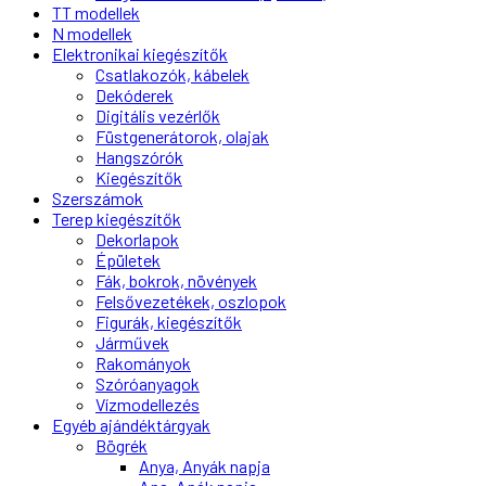
TT modellek
N modellek
Elektronikai kiegészítők
Csatlakozók, kábelek
Dekóderek
Digitális vezérlők
Füstgenerátorok, olajak
Hangszórók
Kiegészítők
Szerszámok
Terep kiegészítők
Dekorlapok
Épületek
Fák, bokrok, növények
Felsővezetékek, oszlopok
Figurák, kiegészítők
Járművek
Rakományok
Szóróanyagok
Vízmodellezés
Egyéb ajándéktárgyak
Bögrék
Anya, Anyák napja