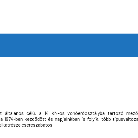
 általános célú, a 14 kN-os vonóerőosztályba tartozó mező
 1974-ben kezdődött és napjainkban is folyik, több típusváltoz
 alkatrésze csereszabatos.