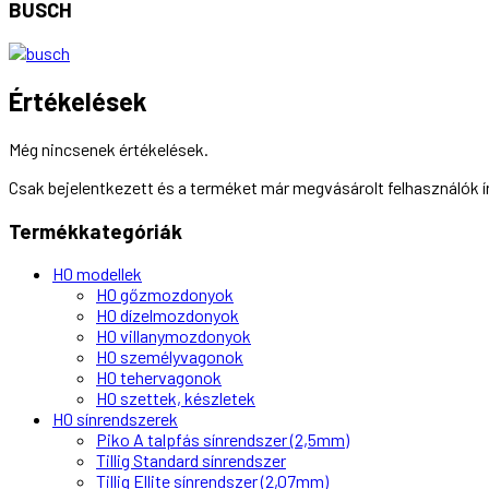
BUSCH
Értékelések
Még nincsenek értékelések.
Csak bejelentkezett és a terméket már megvásárolt felhasználók 
Termékkategóriák
H0 modellek
H0 gőzmozdonyok
H0 dízelmozdonyok
H0 villanymozdonyok
H0 személyvagonok
H0 tehervagonok
H0 szettek, készletek
H0 sínrendszerek
Piko A talpfás sínrendszer (2,5mm)
Tillig Standard sínrendszer
Tillig Ellite sínrendszer (2,07mm)