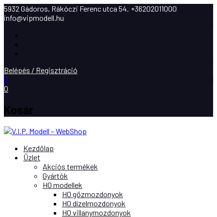
5932 Gádoros, Rákóczi Ferenc utca 54.
+36202011000
info@vipmodell.hu
Facebook
Instagram
Youtube
Belépés / Regisztráció
0
0
Kosár
Kezdőlap
Üzlet
Akciós termékek
Gyártók
H0 modellek
H0 gőzmozdonyok
H0 dízelmozdonyok
H0 villanymozdonyok