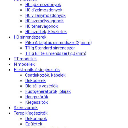
H0 gőzmozdonyok
H0 dízelmozdonyok
H0 villanymozdonyok
H0 személyvagonok
H0 tehervagonok
H0 szettek, készletek
H0 sínrendszerek
Piko A talpfás sínrendszer (2,5mm)
Tillig Standard sínrendszer
Tillig Ellite sínrendszer (2,07mm)
TT modellek
N modellek
Elektronikai kiegészítők
Csatlakozók, kábelek
Dekóderek
Digitális vezérlők
Füstgenerátorok, olajak
Hangszórók
Kiegészítők
Szerszámok
Terep kiegészítők
Dekorlapok
Épületek