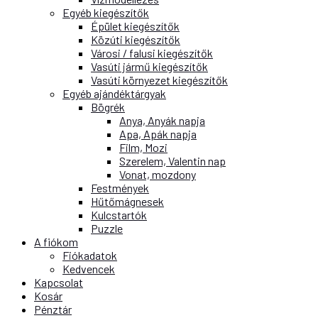
Egyéb kiegészítők
Épület kiegészítők
Közúti kiegészítők
Városi / falusi kiegészítők
Vasúti jármű kiegészítők
Vasúti környezet kiegészítők
Egyéb ajándéktárgyak
Bögrék
Anya, Anyák napja
Apa, Apák napja
Film, Mozi
Szerelem, Valentin nap
Vonat, mozdony
Festmények
Hűtőmágnesek
Kulcstartók
Puzzle
A fiókom
Fiókadatok
Kedvencek
Kapcsolat
Kosár
Pénztár