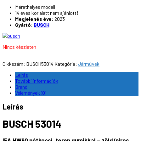
Mérethelyes modell!
14 éves kor alatt nem ajánlott!
Megjelenés éve:
2023
Gyártó:
BUSCH
Nincs készleten
Cikkszám:
BUSCH53014
Kategória:
Járművek
Leírás
További információk
Brand
Vélemények (0)
Leírás
BUSCH 53014
IFA HW60 pótkocsi, terep gumikkal – zöld/piros