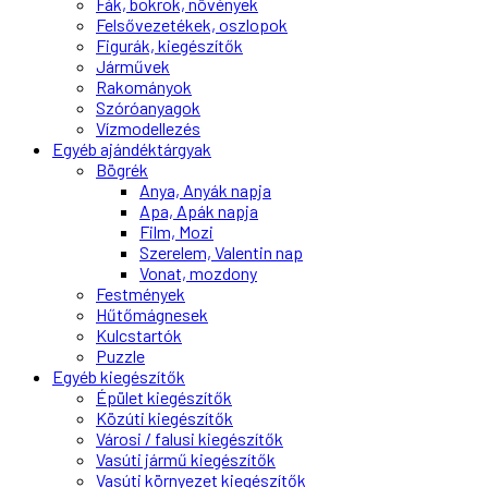
Fák, bokrok, növények
Felsővezetékek, oszlopok
Figurák, kiegészítők
Járművek
Rakományok
Szóróanyagok
Vízmodellezés
Egyéb ajándéktárgyak
Bögrék
Anya, Anyák napja
Apa, Apák napja
Film, Mozi
Szerelem, Valentin nap
Vonat, mozdony
Festmények
Hűtőmágnesek
Kulcstartók
Puzzle
Egyéb kiegészítők
Épület kiegészítők
Közúti kiegészítők
Városi / falusi kiegészítők
Vasúti jármű kiegészítők
Vasúti környezet kiegészítők