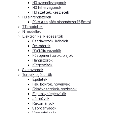
H0 személyvagonok
H0 tehervagonok
H0 szettek, készletek
H0 sínrendszerek
Piko A talpfás sínrendszer (2,5mm)
TT modellek
N modellek
Elektronikai kiegészítők
Csatlakozók, kábelek
Dekóderek
Digitális vezérlők
Füstgenerátorok, olajok
Hangszórók
Kiegészítők
Szerszámok
Terep kiegészítők
Épületek
Fák, bokrok, növények
Felsővezetékek, oszlopok
Figurák, kiegészítők
Járművek
Rakományok
Szóróanyagok
Vízmodellezés