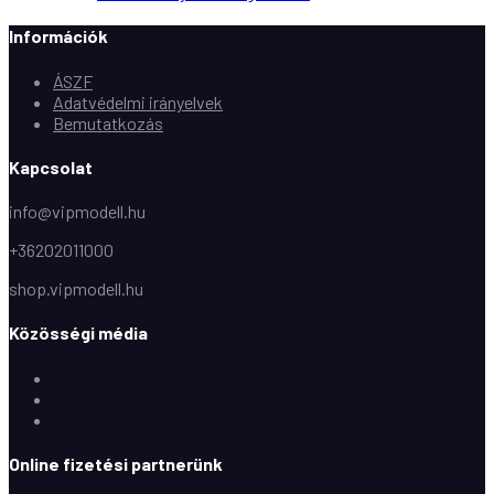
Információk
ÁSZF
Adatvédelmi irányelvek
Bemutatkozás
Kapcsolat
info@vipmodell.hu
+36202011000
shop.vipmodell.hu
Közösségi média
Facebook
Instagram
Youtube
Online fizetési partnerünk