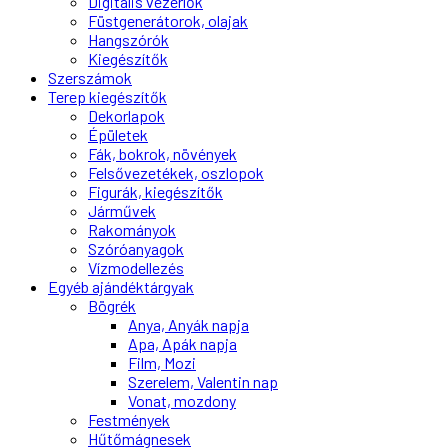
Digitális vezérlők
Füstgenerátorok, olajak
Hangszórók
Kiegészítők
Szerszámok
Terep kiegészítők
Dekorlapok
Épületek
Fák, bokrok, növények
Felsővezetékek, oszlopok
Figurák, kiegészítők
Járművek
Rakományok
Szóróanyagok
Vízmodellezés
Egyéb ajándéktárgyak
Bögrék
Anya, Anyák napja
Apa, Apák napja
Film, Mozi
Szerelem, Valentin nap
Vonat, mozdony
Festmények
Hűtőmágnesek