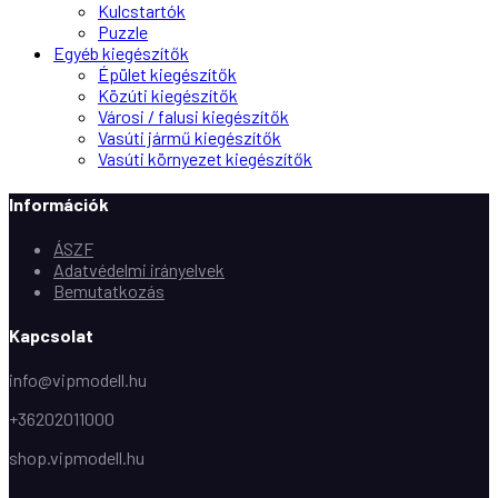
Kulcstartók
Puzzle
Egyéb kiegészítők
Épület kiegészítők
Közúti kiegészítők
Városi / falusi kiegészítők
Vasúti jármű kiegészítők
Vasúti környezet kiegészítők
Információk
ÁSZF
Adatvédelmi irányelvek
Bemutatkozás
Kapcsolat
info@vipmodell.hu
+36202011000
shop.vipmodell.hu