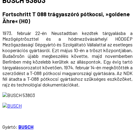
BUSCH 53803
Fortschritt T 088 trágyaszóró pótkocsi, »goldene
Ähre« (H0)
1973. február 22-én Neustadtban kezdtek tárgyalásba a
Mezőgéptröszttel és a hódmezővásárhelyi HÓDGÉP
Mezőgazdasági Gépgyártó és Szolgáltató Vállalattal az esetleges
kooperációs gyártásról. Ezt május 10-én a tröszt központjában,
Budaörsön újabb megbeszélés követte, majd novemberben
Berlinben még közelebb kerültek az álláspontok. Egy évig tartó
tárgyalássorozatot követően, 1974. február 14-én megkötötték a
szerződést a T-088 pótkocsi magyarországi gyártására. Az NDK
fél átadta a T-088 pótkocsi gyártáshoz szükséges eszközöket,
rajz és technológiai dokumentációkat.
Gyártó:
BUSCH