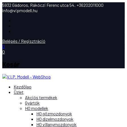
5932 Gádoros, Rákóczi Ferenc utca 54.
+36202011000
info@vipmodell.hu
Facebook
Instagram
Youtube
Belépés / Regisztráció
0
0
Kosár
Kezdőlap
Üzlet
Akciós termékek
Gyártók
H0 modellek
H0 gőzmozdonyok
H0 dízelmozdonyok
H0 villanymozdonyok