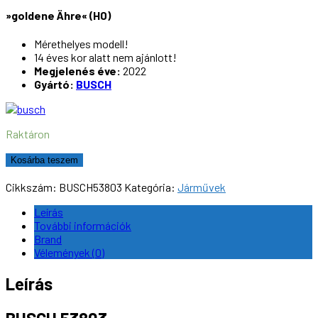
»goldene Ähre« (H0)
Mérethelyes modell!
14 éves kor alatt nem ajánlott!
Megjelenés éve:
2022
Gyártó:
BUSCH
Raktáron
BUSCH
Kosárba teszem
53803
Fortschritt
Cikkszám:
BUSCH53803
Kategória:
Járművek
T
088
Leírás
trágyaszóró
További információk
pótkocsi,
Brand
»goldene
Vélemények (0)
Ähre« (H0)
mennyiség
Leírás