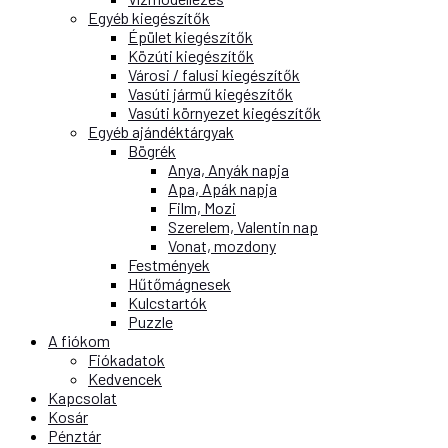
Egyéb kiegészítők
Épület kiegészítők
Közúti kiegészítők
Városi / falusi kiegészítők
Vasúti jármű kiegészítők
Vasúti környezet kiegészítők
Egyéb ajándéktárgyak
Bögrék
Anya, Anyák napja
Apa, Apák napja
Film, Mozi
Szerelem, Valentin nap
Vonat, mozdony
Festmények
Hűtőmágnesek
Kulcstartók
Puzzle
A fiókom
Fiókadatok
Kedvencek
Kapcsolat
Kosár
Pénztár