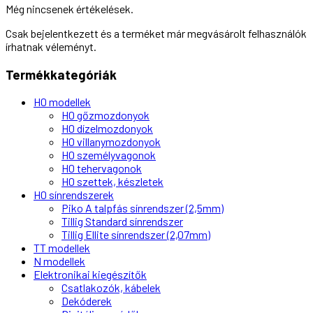
Még nincsenek értékelések.
Csak bejelentkezett és a terméket már megvásárolt felhasználók
írhatnak véleményt.
Termékkategóriák
H0 modellek
H0 gőzmozdonyok
H0 dízelmozdonyok
H0 villanymozdonyok
H0 személyvagonok
H0 tehervagonok
H0 szettek, készletek
H0 sínrendszerek
Piko A talpfás sínrendszer (2,5mm)
Tillig Standard sínrendszer
Tillig Ellite sínrendszer (2,07mm)
TT modellek
N modellek
Elektronikai kiegészítők
Csatlakozók, kábelek
Dekóderek