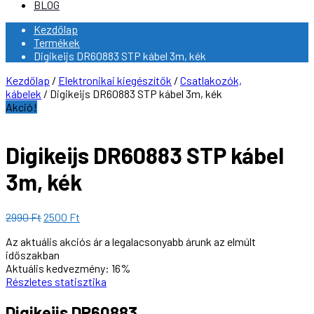
BLOG
Kezdőlap
Termékek
Digikeijs DR60883 STP kábel 3m, kék
Kezdőlap
/
Elektronikai kiegészítők
/
Csatlakozók,
kábelek
/ Digikeijs DR60883 STP kábel 3m, kék
Akció!
Digikeijs DR60883 STP kábel
3m, kék
Original
Current
2990
Ft
2500
Ft
price
price
Az aktuális akciós ár a legalacsonyabb árunk az elmúlt
was:
is:
időszakban
2990 Ft.
2500 Ft.
Aktuális kedvezmény:
16%
Részletes statisztika
Digikeijs DR60883