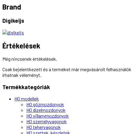
Brand
Digikeijs
Értékelések
Még nincsenek értékelések.
Csak bejelentkezett és a terméket már megvásárolt felhasználók
írhatnak véleményt.
Termékkategóriák
H0 modellek
H0 gőzmozdonyok
H0 dízelmozdonyok
H0 villanymozdonyok
H0 személyvagonok
H0 tehervagonok
H0 szettek, készletek