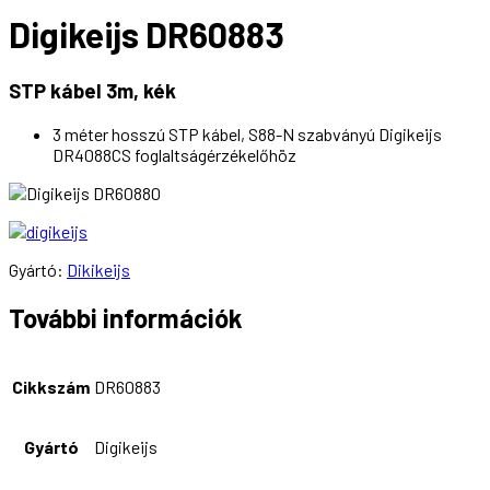
Digikeijs DR60883
STP kábel 3m, kék
3 méter hosszú STP kábel, S88-N szabványú Digikeijs
DR4088CS foglaltságérzékelőhöz
Gyártó:
Dikikeijs
További információk
Cikkszám
DR60883
Gyártó
Digikeijs