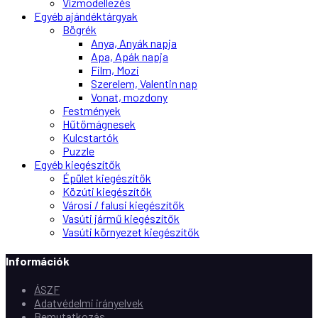
Vízmodellezés
Egyéb ajándéktárgyak
Bögrék
Anya, Anyák napja
Apa, Apák napja
Film, Mozi
Szerelem, Valentin nap
Vonat, mozdony
Festmények
Hűtőmágnesek
Kulcstartók
Puzzle
Egyéb kiegészítők
Épület kiegészítők
Közúti kiegészítők
Városi / falusi kiegészítők
Vasúti jármű kiegészítők
Vasúti környezet kiegészítők
Információk
ÁSZF
Adatvédelmi irányelvek
Bemutatkozás