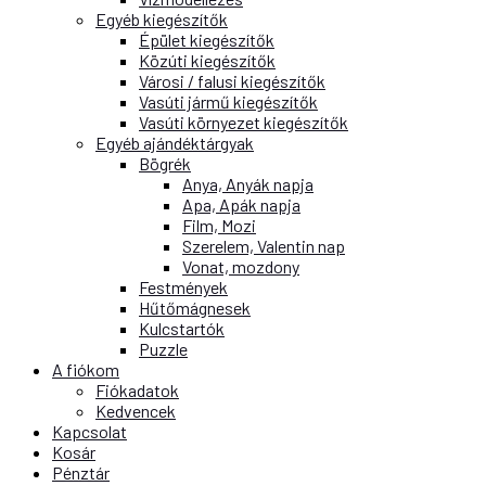
Egyéb kiegészítők
Épület kiegészítők
Közúti kiegészítők
Városi / falusi kiegészítők
Vasúti jármű kiegészítők
Vasúti környezet kiegészítők
Egyéb ajándéktárgyak
Bögrék
Anya, Anyák napja
Apa, Apák napja
Film, Mozi
Szerelem, Valentin nap
Vonat, mozdony
Festmények
Hűtőmágnesek
Kulcstartók
Puzzle
A fiókom
Fiókadatok
Kedvencek
Kapcsolat
Kosár
Pénztár