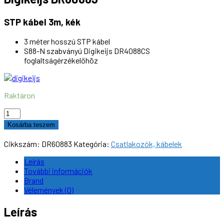
STP kábel 3m, kék
3 méter hosszú STP kábel
S88-N szabványú Digikeijs DR4088CS
foglaltságérzékelőhöz
Raktáron
Digikeijs
DR60883
Kosárba teszem
STP
kábel
Cikkszám:
DR60883
Kategória:
Csatlakozók, kábelek
3m,
kék
Leírás
mennyiség
További információk
Brand
Vélemények (0)
Leírás