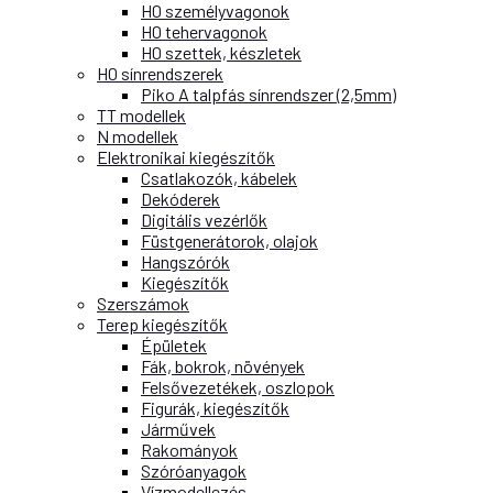
H0 személyvagonok
H0 tehervagonok
H0 szettek, készletek
H0 sínrendszerek
Piko A talpfás sínrendszer (2,5mm)
TT modellek
N modellek
Elektronikai kiegészítők
Csatlakozók, kábelek
Dekóderek
Digitális vezérlők
Füstgenerátorok, olajok
Hangszórók
Kiegészítők
Szerszámok
Terep kiegészítők
Épületek
Fák, bokrok, növények
Felsővezetékek, oszlopok
Figurák, kiegészítők
Járművek
Rakományok
Szóróanyagok
Vízmodellezés