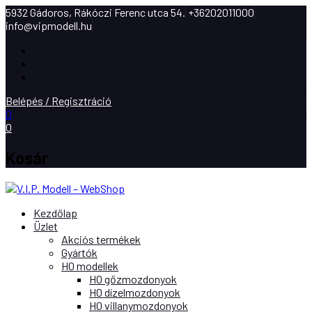
5932 Gádoros, Rákóczi Ferenc utca 54.
+36202011000
info@vipmodell.hu
Facebook
Instagram
Youtube
Belépés / Regisztráció
0
0
Kosár
Kezdőlap
Üzlet
Akciós termékek
Gyártók
H0 modellek
H0 gőzmozdonyok
H0 dízelmozdonyok
H0 villanymozdonyok