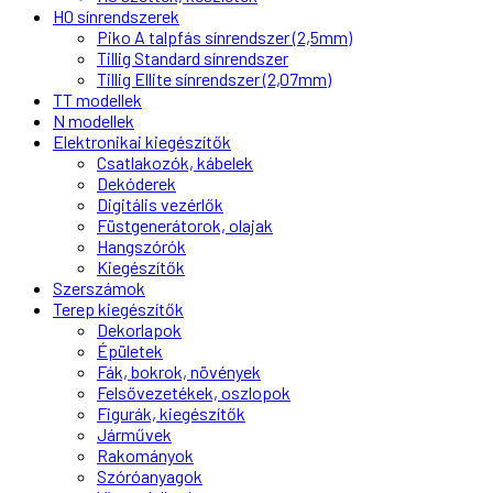
H0 sínrendszerek
Piko A talpfás sínrendszer (2,5mm)
Tillig Standard sínrendszer
Tillig Ellite sínrendszer (2,07mm)
TT modellek
N modellek
Elektronikai kiegészítők
Csatlakozók, kábelek
Dekóderek
Digitális vezérlők
Füstgenerátorok, olajak
Hangszórók
Kiegészítők
Szerszámok
Terep kiegészítők
Dekorlapok
Épületek
Fák, bokrok, növények
Felsővezetékek, oszlopok
Figurák, kiegészítők
Járművek
Rakományok
Szóróanyagok