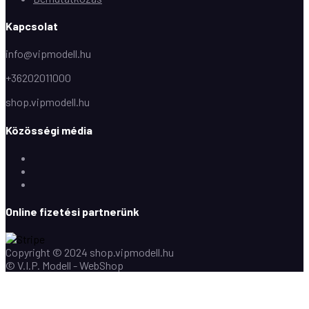
Kapcsolat
info@vipmodell.hu
+36202011000
shop.vipmodell.hu
Közösségi média
Facebook
Instagram
Youtube
Online fizetési partnerünk
Copyright © 2024 shop.vipmodell.hu
© V.I.P. Modell - WebShop