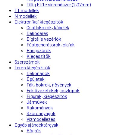
Tillig Ellite sínrendszer (2,07mm)
TT modellek
N modellek
Elektronikai kiegészítők
Csatlakozók, kábelek
Dekóderek
Digitális vezérlők
Füstgenerátorok, olajak
Hangszórók
Kiegészítők
Szerszámok
Terep kiegészítők
Dekorlapok
Épületek
Fák, bokrok, növények
Felsővezetékek, oszlopok
Figurák, kiegészítők
Járművek
Rakományok
Szóróanyagok
Vízmodellezés
Egyéb ajándéktárgyak
Bögrék