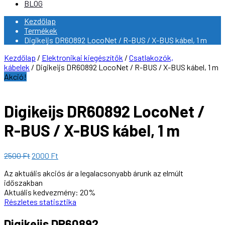
BLOG
Kezdőlap
Termékek
Digikeijs DR60892 LocoNet / R-BUS / X-BUS kábel, 1 m
Kezdőlap
/
Elektronikai kiegészítők
/
Csatlakozók,
kábelek
/ Digikeijs DR60892 LocoNet / R-BUS / X-BUS kábel, 1 m
Akció!
Digikeijs DR60892 LocoNet /
R-BUS / X-BUS kábel, 1 m
Original
Current
2500
Ft
2000
Ft
price
price
Az aktuális akciós ár a legalacsonyabb árunk az elmúlt
was:
is:
időszakban
2500 Ft.
2000 Ft.
Aktuális kedvezmény:
20%
Részletes statisztika
Digikeijs DR60892