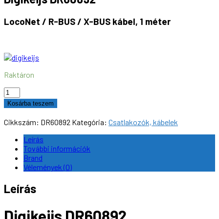
LocoNet / R-BUS / X-BUS kábel, 1 méter
Raktáron
Digikeijs
DR60892
Kosárba teszem
LocoNet
/
Cikkszám:
DR60892
Kategória:
Csatlakozók, kábelek
R-
BUS
Leírás
/
További információk
X-
Brand
BUS
Vélemények (0)
kábel,
1
Leírás
m
mennyiség
Digikeijs DR60892