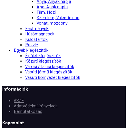
Anya, Anyák napja
Apa, Apák napja
Film, Mozi
Szerelem, Valentin nap
Vonat, mozdony
Festmények
Hűtőmágnesek
Kulcstartók
Puzzle
Egyéb kiegészítők
Épület kiegészítők
Közúti kiegészítők
Városi / falusi kiegészítők
Vasúti jármű kiegészítők
Vasúti környezet kiegészítők
Információk
ÁSZF
Adatvédelmi irányelvek
Bemutatkozás
Kapcsolat