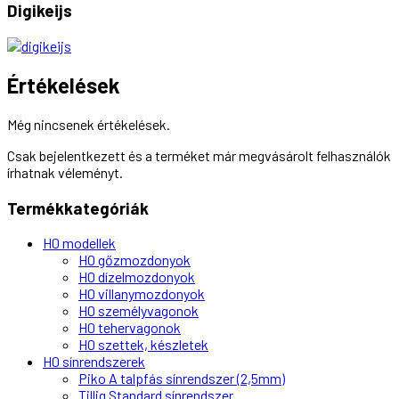
Digikeijs
Értékelések
Még nincsenek értékelések.
Csak bejelentkezett és a terméket már megvásárolt felhasználók
írhatnak véleményt.
Termékkategóriák
H0 modellek
H0 gőzmozdonyok
H0 dízelmozdonyok
H0 villanymozdonyok
H0 személyvagonok
H0 tehervagonok
H0 szettek, készletek
H0 sínrendszerek
Piko A talpfás sínrendszer (2,5mm)
Tillig Standard sínrendszer