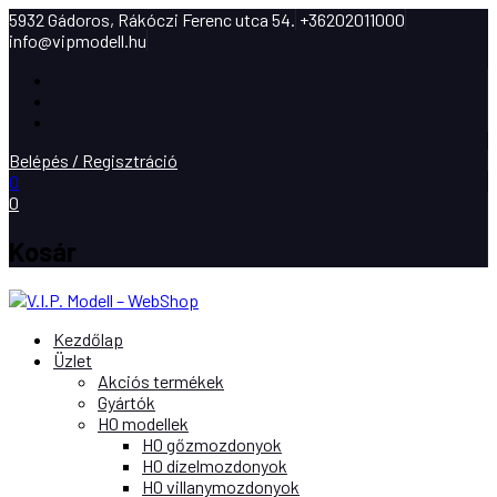
5932 Gádoros, Rákóczi Ferenc utca 54.
+36202011000
info@vipmodell.hu
Facebook
Instagram
Youtube
Belépés / Regisztráció
0
0
Kosár
Kezdőlap
Üzlet
Akciós termékek
Gyártók
H0 modellek
H0 gőzmozdonyok
H0 dízelmozdonyok
H0 villanymozdonyok