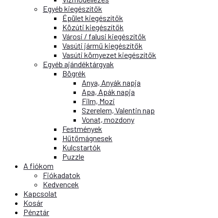
Egyéb kiegészítők
Épület kiegészítők
Közúti kiegészítők
Városi / falusi kiegészítők
Vasúti jármű kiegészítők
Vasúti környezet kiegészítők
Egyéb ajándéktárgyak
Bögrék
Anya, Anyák napja
Apa, Apák napja
Film, Mozi
Szerelem, Valentin nap
Vonat, mozdony
Festmények
Hűtőmágnesek
Kulcstartók
Puzzle
A fiókom
Fiókadatok
Kedvencek
Kapcsolat
Kosár
Pénztár