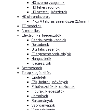
H0 személyvagonok
H0 tehervagonok
H0 szettek, készletek
H0 sínrendszerek
Piko A talpfás sínrendszer (2,5mm)
TT modellek
N modellek
Elektronikai kiegészítők
Csatlakozók, kábelek
Dekóderek
Digitális vezérlők
Füstgenerátorok, olajok
Hangszórók
Kiegészítők
Szerszámok
Terep kiegészítők
Épületek
Fák, bokrok, növények
Felsővezetékek, oszlopok
Figurák, kiegészítők
Járművek
Rakományok
Szóróanyagok
Vízmodellezés