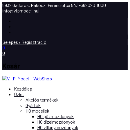
5932 Gádoros, Rákóczi Ferenc utca 54.
+36202011000
info@vipmodell.hu
Facebook
Instagram
Youtube
Belépés / Regisztráció
0
0
Kosár
Kezdőlap
Üzlet
Akciós termékek
Gyártók
H0 modellek
H0 gőzmozdonyok
H0 dízelmozdonyok
H0 villanymozdonyok