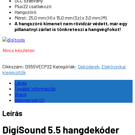
DCC szabvány
Plux22 csatlakozó
Hangszóró
Méret: 25,0 mm (H) x 15,0 mm (Sz) x 3,0 mm (M)
A hangszóró kimenet nem rövidzár védett, már egy
pillanatnyi zárlat is tönkreteszi a hangvégfokot!
Nincs készleten
Cikkszám:
DS55VECP22
Kategóriák:
Dekóderek
,
Elektronikai
kiegészítők
Leírás
További információk
Brand
Vélemények (0)
Leírás
DigiSound 5.5 hangdekóder