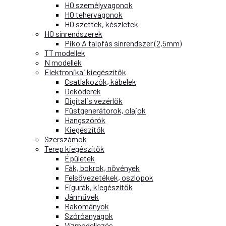
H0 személyvagonok
H0 tehervagonok
H0 szettek, készletek
H0 sínrendszerek
Piko A talpfás sínrendszer (2,5mm)
TT modellek
N modellek
Elektronikai kiegészítők
Csatlakozók, kábelek
Dekóderek
Digitális vezérlők
Füstgenerátorok, olajok
Hangszórók
Kiegészítők
Szerszámok
Terep kiegészítők
Épületek
Fák, bokrok, növények
Felsővezetékek, oszlopok
Figurák, kiegészítők
Járművek
Rakományok
Szóróanyagok
Vízmodellezés