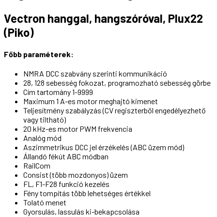
Vectron hanggal, hangszóróval, Plux22
(Piko)
Főbb paraméterek:
NMRA DCC szabvány szerinti kommunikáció
28, 128 sebesség fokozat, programozható sebesség görbe
Cím tartomány 1-9999
Maximum 1 A-es motor meghajtó kimenet
Teljesítmény szabályzás (CV regiszterből engedélyezhető
vagy tiltható)
20 kHz-es motor PWM frekvencia
Analóg mód
Aszimmetrikus DCC jel érzékelés (ABC üzem mód)
Állandó fékút ABC módban
RailCom
Consist (több mozdonyos) üzem
FL, F1-F28 funkció kezelés
Fény tompítás több lehetséges értékkel
Tolató menet
Gyorsulás, lassulás ki-bekapcsolása