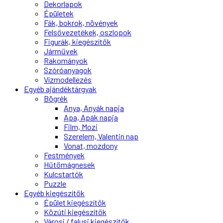
Dekorlapok
Épületek
Fák, bokrok, növények
Felsővezetékek, oszlopok
Figurák, kiegészítők
Járművek
Rakományok
Szóróanyagok
Vízmodellezés
Egyéb ajándéktárgyak
Bögrék
Anya, Anyák napja
Apa, Apák napja
Film, Mozi
Szerelem, Valentin nap
Vonat, mozdony
Festmények
Hűtőmágnesek
Kulcstartók
Puzzle
Egyéb kiegészítők
Épület kiegészítők
Közúti kiegészítők
Városi / falusi kiegészítők