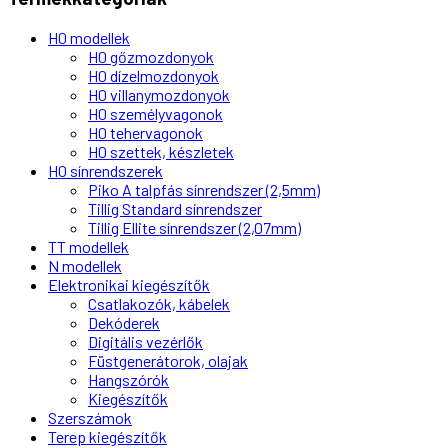
H0 modellek
H0 gőzmozdonyok
H0 dízelmozdonyok
H0 villanymozdonyok
H0 személyvagonok
H0 tehervagonok
H0 szettek, készletek
H0 sínrendszerek
Piko A talpfás sínrendszer (2,5mm)
Tillig Standard sínrendszer
Tillig Ellite sínrendszer (2,07mm)
TT modellek
N modellek
Elektronikai kiegészítők
Csatlakozók, kábelek
Dekóderek
Digitális vezérlők
Füstgenerátorok, olajak
Hangszórók
Kiegészítők
Szerszámok
Terep kiegészítők