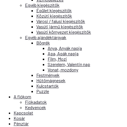
Egyéb kiegészítők
Épület kiegészítők
Közúti kiegészítők
Városi / falusi kiegészítők
Vasúti jármű kiegészítők
Vasúti környezet kiegészítők
Egyéb ajándéktárgyak
Bögrék
Anya, Anyák napja
Apa, Apák napja
Film, Mozi
Szerelem, Valentin nap
Vonat, mozdony
Festmények
Hűtőmágnesek
Kulcstartók
Puzzle
A fiókom
Fiókadatok
Kedvencek
Kapcsolat
Kosár
Pénztár