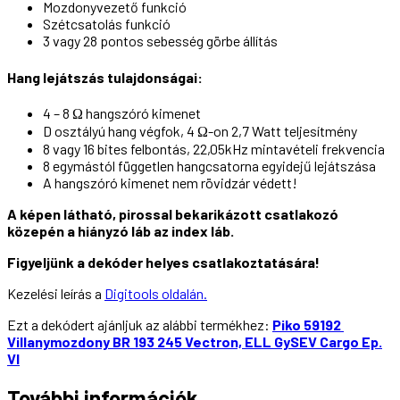
Mozdonyvezető funkció
Szétcsatolás funkció
3 vagy 28 pontos sebesség görbe állítás
Hang lejátszás tulajdonságai:
4 – 8 Ω hangszóró kimenet
D osztályú hang végfok, 4 Ω-on 2,7 Watt teljesítmény
8 vagy 16 bites felbontás, 22,05kHz mintavételi frekvencia
8 egymástól független hangcsatorna egyidejű lejátszása
A hangszóró kimenet nem rövidzár védett!
A képen látható, pirossal bekarikázott csatlakozó
közepén a hiányzó láb az index láb.
Figyeljünk a dekóder helyes csatlakoztatására!
Kezelési leírás a
Digitools oldalán.
Ezt a dekódert ajánljuk az alábbi termékhez:
Piko 59192
Villanymozdony BR 193 245 Vectron, ELL GySEV Cargo Ep.
VI
További információk