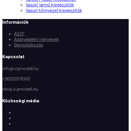
Vasúti jármű kiegészítők
Vasúti környezet kiegészítők
Információk
ÁSZF
Adatvédelmi irányelvek
Bemutatkozás
Kapcsolat
info@vipmodell.hu
+36202011000
shop.vipmodell.hu
Közösségi média
Facebook
Instagram
Youtube