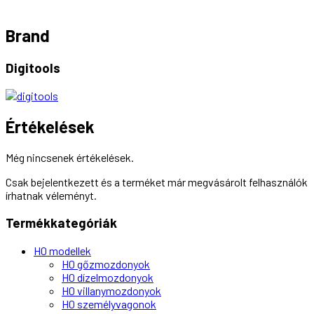
Brand
Digitools
Értékelések
Még nincsenek értékelések.
Csak bejelentkezett és a terméket már megvásárolt felhasználók
írhatnak véleményt.
Termékkategóriák
H0 modellek
H0 gőzmozdonyok
H0 dízelmozdonyok
H0 villanymozdonyok
H0 személyvagonok