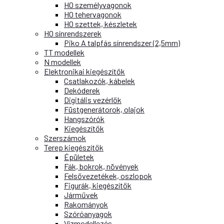
H0 személyvagonok
H0 tehervagonok
H0 szettek, készletek
H0 sínrendszerek
Piko A talpfás sínrendszer (2,5mm)
TT modellek
N modellek
Elektronikai kiegészítők
Csatlakozók, kábelek
Dekóderek
Digitális vezérlők
Füstgenerátorok, olajok
Hangszórók
Kiegészítők
Szerszámok
Terep kiegészítők
Épületek
Fák, bokrok, növények
Felsővezetékek, oszlopok
Figurák, kiegészítők
Járművek
Rakományok
Szóróanyagok
Vízmodellezés