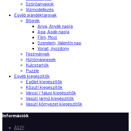
Szóróanyagok
Vízmodellezés
Egyéb ajándéktárgyak
Bögrék
Anya, Anyák napja
Apa, Apák napja
Film, Mozi
Szerelem, Valentin nap
Vonat, mozdony
Festmények
Hűtőmágnesek
Kulcstartók
Puzzle
Egyéb kiegészítők
Épület kiegészítők
Közúti kiegészítők
Városi / falusi kiegészítők
Vasúti jármű kiegészítők
Vasúti környezet kiegészítők
Információk
ÁSZF