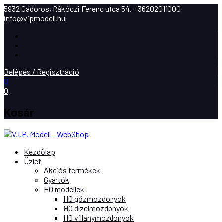
5932 Gádoros, Rákóczi Ferenc utca 54.
+36202011000
info@vipmodell.hu
Facebook
Instagram
Youtube
Belépés / Regisztráció
0
0
Kosár
Kezdőlap
Üzlet
Akciós termékek
Gyártók
H0 modellek
H0 gőzmozdonyok
H0 dízelmozdonyok
H0 villanymozdonyok