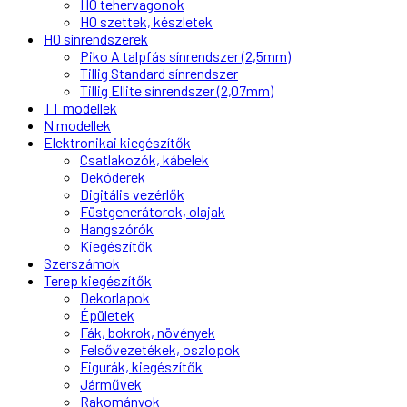
H0 tehervagonok
H0 szettek, készletek
H0 sínrendszerek
Piko A talpfás sínrendszer (2,5mm)
Tillig Standard sínrendszer
Tillig Ellite sínrendszer (2,07mm)
TT modellek
N modellek
Elektronikai kiegészítők
Csatlakozók, kábelek
Dekóderek
Digitális vezérlők
Füstgenerátorok, olajak
Hangszórók
Kiegészítők
Szerszámok
Terep kiegészítők
Dekorlapok
Épületek
Fák, bokrok, növények
Felsővezetékek, oszlopok
Figurák, kiegészítők
Járművek
Rakományok