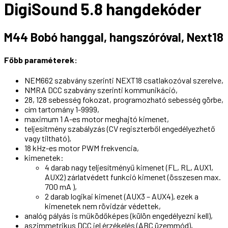
DigiSound 5.8 hangdekóder
M44 Bobó hanggal, hangszóróval, Next18
Főbb paraméterek:
NEM662 szabvány szerinti NEXT18 csatlakozóval szerelve,
NMRA DCC szabvány szerinti kommunikáció,
28, 128 sebesség fokozat, programozható sebesség görbe,
cím tartomány 1-9999,
maximum 1 A-es motor meghajtó kimenet,
teljesítmény szabályzás (CV regiszterből engedélyezhető
vagy tiltható),
18 kHz-es motor PWM frekvencia,
kimenetek:
4 darab nagy teljesítményű kimenet (FL, RL, AUX1,
AUX2) zárlatvédett funkció kimenet (összesen max.
700 mA ),
2 darab logikai kimenet (AUX3 – AUX4), ezek a
kimenetek nem rövidzár védettek,
analóg pályás is működőképes (külön engedélyezni kell),
aszimmetrikus DCC jel érzékelés (ABC üzemmód),