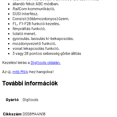
állandó fékút ABC módban,
RailCom kommunikáció,
SUSI interfész,
Consist (többmozdonyos) üzem,
FL, F1-F28 funkció kezelés,
fényváltás funkció,
tolató menet,
gyorsulás, lassulás ki-bekapcsolás,
mozdonyvezető funkció,
vonat lekapcsolás funkció,
3 vagy 28 pontos sebesség görbe állítás
Kezelési leírás a
Digitools oldalán.
Az új,
mtb M44
-hez hangolva!
További információk
Gyártó
Digitools
Cikkszám
DS58M44N18