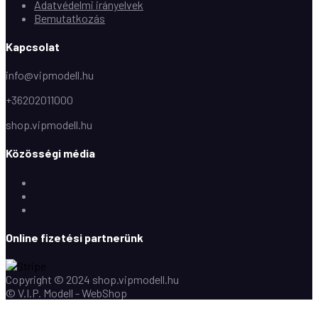
Adatvédelmi irányelvek
Bemutatkozás
Kapcsolat
info@vipmodell.hu
+36202011000
shop.vipmodell.hu
Közösségi média
Facebook
Instagram
Youtube
Online fizetési partnerünk
Copyright © 2024 shop.vipmodell.hu
© V.I.P. Modell - WebShop