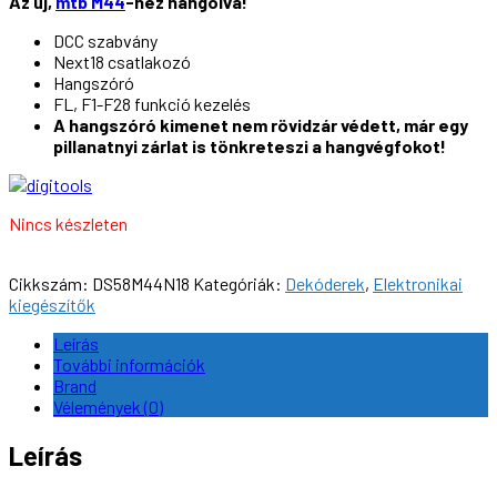
Az új,
mtb M44
-hez hangolva!
DCC szabvány
Next18 csatlakozó
Hangszóró
FL, F1-F28 funkció kezelés
A hangszóró kimenet nem rövidzár védett, már egy
pillanatnyi zárlat is tönkreteszi a hangvégfokot!
Nincs készleten
Cikkszám:
DS58M44N18
Kategóriák:
Dekóderek
,
Elektronikai
kiegészítők
Leírás
További információk
Brand
Vélemények (0)
Leírás