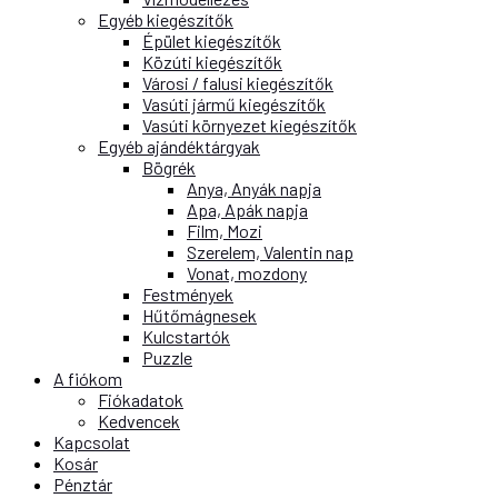
Egyéb kiegészítők
Épület kiegészítők
Közúti kiegészítők
Városi / falusi kiegészítők
Vasúti jármű kiegészítők
Vasúti környezet kiegészítők
Egyéb ajándéktárgyak
Bögrék
Anya, Anyák napja
Apa, Apák napja
Film, Mozi
Szerelem, Valentin nap
Vonat, mozdony
Festmények
Hűtőmágnesek
Kulcstartók
Puzzle
A fiókom
Fiókadatok
Kedvencek
Kapcsolat
Kosár
Pénztár