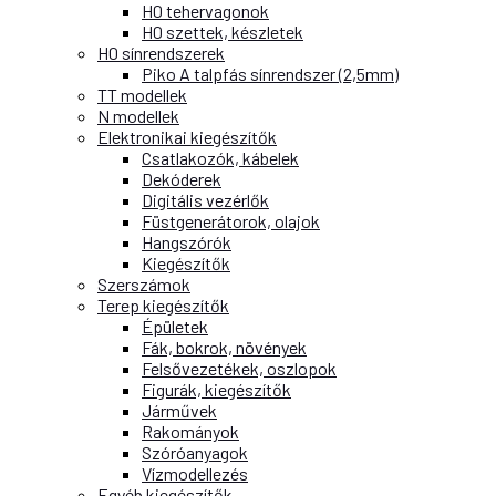
H0 tehervagonok
H0 szettek, készletek
H0 sínrendszerek
Piko A talpfás sínrendszer (2,5mm)
TT modellek
N modellek
Elektronikai kiegészítők
Csatlakozók, kábelek
Dekóderek
Digitális vezérlők
Füstgenerátorok, olajok
Hangszórók
Kiegészítők
Szerszámok
Terep kiegészítők
Épületek
Fák, bokrok, növények
Felsővezetékek, oszlopok
Figurák, kiegészítők
Járművek
Rakományok
Szóróanyagok
Vízmodellezés
Egyéb kiegészítők