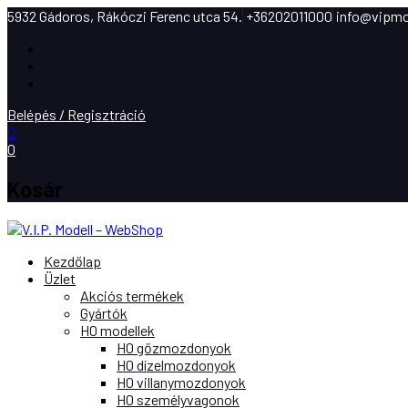
5932 Gádoros, Rákóczi Ferenc utca 54.
+36202011000
info@vipmo
Facebook
Instagram
Youtube
Belépés / Regisztráció
0
0
Kosár
Kezdőlap
Üzlet
Akciós termékek
Gyártók
H0 modellek
H0 gőzmozdonyok
H0 dízelmozdonyok
H0 villanymozdonyok
H0 személyvagonok