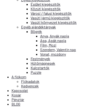
Épület kiegészítők
Közúti kiegészítők
Városi / falusi kiegészítők
Vasúti jármű kiegészítők
Vasúti környezet kiegészítők
Egyéb ajándéktárgyak
Bögrék
Anya, Anyák napja
Apa, Apák napja
Film, Mozi
Szerelem, Valentin nap
Vonat, mozdony
Festmények
Hűtőmágnesek
Kulcstartók
Puzzle
A fiókom
Fiókadatok
Kedvencek
Kapcsolat
Kosár
Pénztár
BLOG