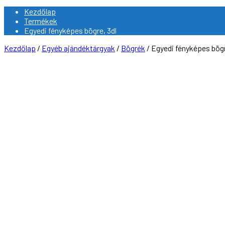
Kezdőlap
Termékek
Egyedi fényképes bögre, 3dl
Kezdőlap
/
Egyéb ajándéktárgyak
/
Bögrék
/ Egyedi fényképes bögr