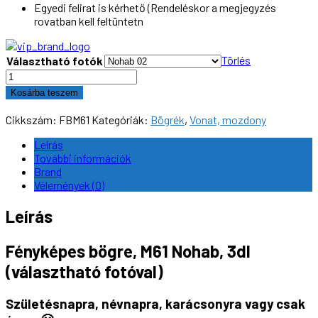
Egyedi felirat is kérhető (Rendeléskor a megjegyzés
rovatban kell feltüntetn
Törlés
Választható fotók
Fényképes
bögre,
Kosárba teszem
M61
Nohab,
Cikkszám:
FBM61
Kategóriák:
Bögrék
,
Vonat, mozdony
3dl
(választható
Leírás
fotóval)
További információk
mennyiség
Brand
Vélemények (0)
Leírás
Fényképes bögre, M61 Nohab, 3dl
(választható fotóval)
Születésnapra, névnapra, karácsonyra vagy csak