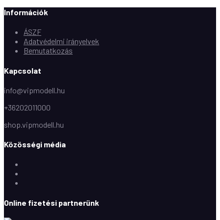
Információk
ÁSZF
Adatvédelmi irányelvek
Bemutatkozás
Kapcsolat
info@vipmodell.hu
+36202011000
shop.vipmodell.hu
Közösségi média
Facebook
Instagram
Youtube
Online fizetési partnerünk