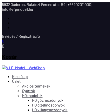
5932 Gádoros, Rákóczi Ferenc utca 54.
+36202011000
info@vipmodell.hu
Facebook
Instagram
Youtube
Belépés / Regisztráció
0
0
Kosár
Kezdőlap
Üzlet
Akciós termékek
Gyártók
H0 modellek
H0 gőzmozdonyok
H0 dízelmozdonyok
H0 villanymozdonyok