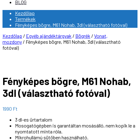
BLOG
Kezdőlap
Termékek
Fényképes bögre, M61 Nohab, 3dl (választható fotóval)
Kezdőlap
/
Egyéb ajándéktárgyak
/
Bögrék
/
Vonat,
mozdony
/ Fényképes bögre, M61 Nohab, 3dl (választható
fotóval)
Fényképes bögre, M61 Nohab,
3dl (választható fotóval)
1990
Ft
3 dl-es űrtartalom
Mosogatógépben is garantáltan mosásálló, nem kopik le a
nyomtatott minta róla.
Mikrohullámú sütőben használható.