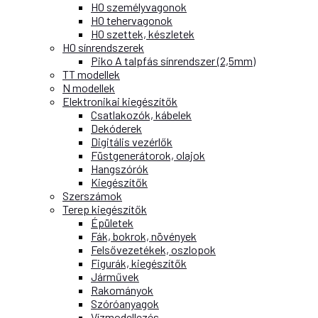
H0 személyvagonok
H0 tehervagonok
H0 szettek, készletek
H0 sínrendszerek
Piko A talpfás sínrendszer (2,5mm)
TT modellek
N modellek
Elektronikai kiegészítők
Csatlakozók, kábelek
Dekóderek
Digitális vezérlők
Füstgenerátorok, olajok
Hangszórók
Kiegészítők
Szerszámok
Terep kiegészítők
Épületek
Fák, bokrok, növények
Felsővezetékek, oszlopok
Figurák, kiegészítők
Járművek
Rakományok
Szóróanyagok
Vízmodellezés