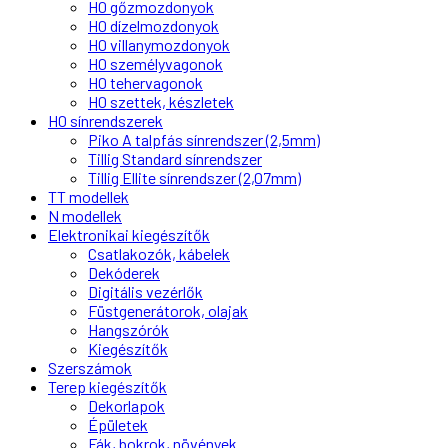
H0 gőzmozdonyok
H0 dízelmozdonyok
H0 villanymozdonyok
H0 személyvagonok
H0 tehervagonok
H0 szettek, készletek
H0 sínrendszerek
Piko A talpfás sínrendszer (2,5mm)
Tillig Standard sínrendszer
Tillig Ellite sínrendszer (2,07mm)
TT modellek
N modellek
Elektronikai kiegészítők
Csatlakozók, kábelek
Dekóderek
Digitális vezérlők
Füstgenerátorok, olajak
Hangszórók
Kiegészítők
Szerszámok
Terep kiegészítők
Dekorlapok
Épületek
Fák, bokrok, növények