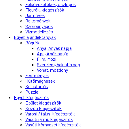
Felsővezetékek, oszlopok
Figurák, kiegészítők
Járművek
Rakományok
Szóróanyagok
Vízmodellezés
Egyéb ajándéktárgyak
Bögrék
Anya, Anyák napja
Apa, Apák napja
Film, Mozi
Szerelem, Valentin nap
Vonat, mozdony
Festmények
Hűtőmágnesek
Kulcstartók
Puzzle
Egyéb kiegészítők
Épület kiegészítők
Közúti kiegészítők
Városi / falusi kiegészítők
Vasúti jármű kiegészítők
Vasúti környezet kiegészítők