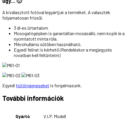
úgy… 🙂
A kiválasztott fotóval legyártjuk a terméket. A választék
folyamatosan frissül.
3 dl-es űrtartalom
Mosogatógépben is garantáltan mosásálló, nem kopik le a
nyomtatott minta róla.
Mikrohullámú sütőben használható.
Egyedi felirat is kérhető (Rendeléskor a megjegyzés
rovatban kell feltüntetni)
Egyedi
hűtőmágneseket
is forgalmazunk.
További információk
Gyártó
V.I.P. Modell