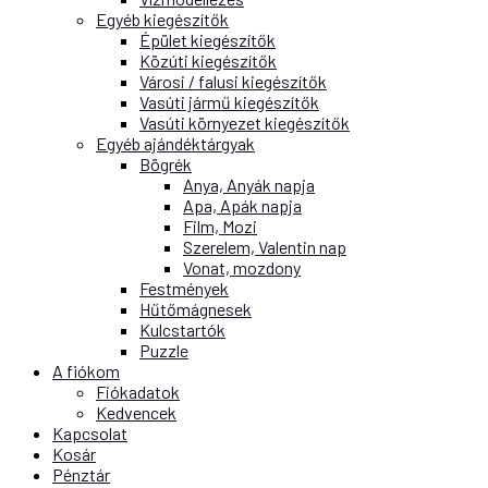
Egyéb kiegészítők
Épület kiegészítők
Közúti kiegészítők
Városi / falusi kiegészítők
Vasúti jármű kiegészítők
Vasúti környezet kiegészítők
Egyéb ajándéktárgyak
Bögrék
Anya, Anyák napja
Apa, Apák napja
Film, Mozi
Szerelem, Valentin nap
Vonat, mozdony
Festmények
Hűtőmágnesek
Kulcstartók
Puzzle
A fiókom
Fiókadatok
Kedvencek
Kapcsolat
Kosár
Pénztár