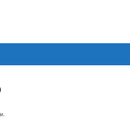
)
át.