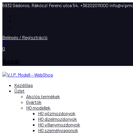
5932 Gádoros, Rákóczi Ferenc utca 54.
+36202011000
info@vipmo
Facebook
Instagram
Youtube
Belépés / Regisztráció
0
0
Kosár
Kezdőlap
Üzlet
Akciós termékek
Gyártók
H0 modellek
H0 gőzmozdonyok
H0 dízelmozdonyok
H0 villanymozdonyok
H0 személyvagonok