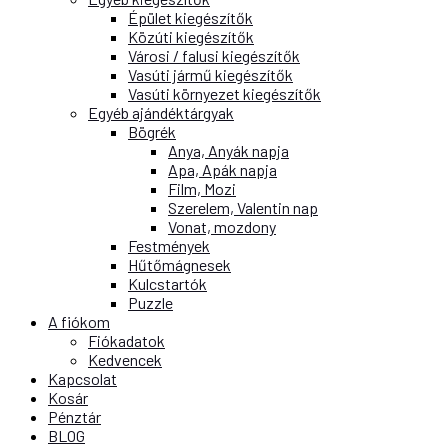
Épület kiegészítők
Közúti kiegészítők
Városi / falusi kiegészítők
Vasúti jármű kiegészítők
Vasúti környezet kiegészítők
Egyéb ajándéktárgyak
Bögrék
Anya, Anyák napja
Apa, Apák napja
Film, Mozi
Szerelem, Valentin nap
Vonat, mozdony
Festmények
Hűtőmágnesek
Kulcstartók
Puzzle
A fiókom
Fiókadatok
Kedvencek
Kapcsolat
Kosár
Pénztár
BLOG