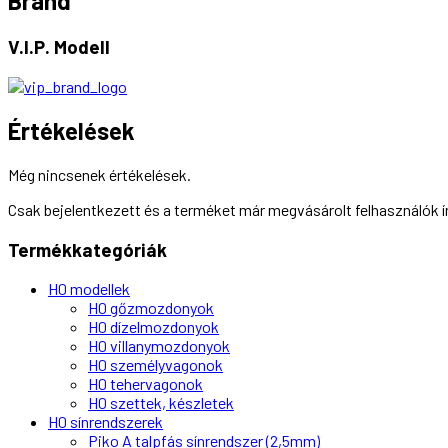
Brand
V.I.P. Modell
Értékelések
Még nincsenek értékelések.
Csak bejelentkezett és a terméket már megvásárolt felhasználók 
Termékkategóriák
H0 modellek
H0 gőzmozdonyok
H0 dízelmozdonyok
H0 villanymozdonyok
H0 személyvagonok
H0 tehervagonok
H0 szettek, készletek
H0 sínrendszerek
Piko A talpfás sínrendszer (2,5mm)