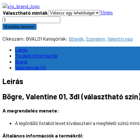
Törlés
Választható minták
Bögre,
Valentine
Kosárba teszem
01,
3dl
Cikkszám:
BVAL01
Kategóriák:
Bögrék
,
Szerelem, Valentin nap
(választható
szín)
Leírás
mennyiség
További információk
Brand
Vélemények (0)
Leírás
Bögre, Valentine 01, 3dl (választható szín
A megrendelés menete:
A legördülő listából levet kiválasztani a megfelelő színű mint
Általános információk a termékről: