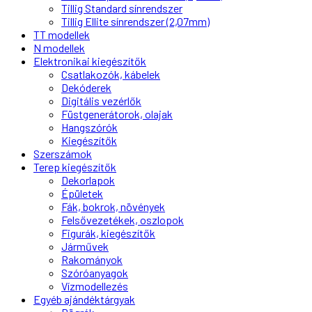
Tillig Standard sínrendszer
Tillig Ellite sínrendszer (2,07mm)
TT modellek
N modellek
Elektronikai kiegészítők
Csatlakozók, kábelek
Dekóderek
Digitális vezérlők
Füstgenerátorok, olajak
Hangszórók
Kiegészítők
Szerszámok
Terep kiegészítők
Dekorlapok
Épületek
Fák, bokrok, növények
Felsővezetékek, oszlopok
Figurák, kiegészítők
Járművek
Rakományok
Szóróanyagok
Vízmodellezés
Egyéb ajándéktárgyak