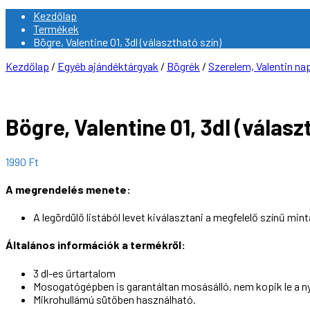
Kezdőlap
Termékek
Bögre, Valentine 01, 3dl (választható szín)
Kezdőlap
/
Egyéb ajándéktárgyak
/
Bögrék
/
Szerelem, Valentin na
Bögre, Valentine 01, 3dl (válasz
1990
Ft
A megrendelés menete:
A legördülő listából levet kiválasztani a megfelelő színű mint
Általános információk a termékről:
3 dl-es űrtartalom
Mosogatógépben is garantáltan mosásálló, nem kopik le a n
Mikrohullámú sütőben használható.