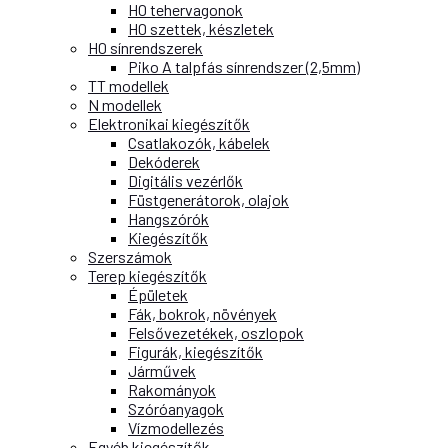
H0 tehervagonok
H0 szettek, készletek
H0 sínrendszerek
Piko A talpfás sínrendszer (2,5mm)
TT modellek
N modellek
Elektronikai kiegészítők
Csatlakozók, kábelek
Dekóderek
Digitális vezérlők
Füstgenerátorok, olajok
Hangszórók
Kiegészítők
Szerszámok
Terep kiegészítők
Épületek
Fák, bokrok, növények
Felsővezetékek, oszlopok
Figurák, kiegészítők
Járművek
Rakományok
Szóróanyagok
Vízmodellezés
Egyéb kiegészítők