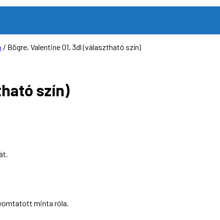
p
/ Bögre, Valentine 01, 3dl (választható szín)
tható szín)
át.
yomtatott minta róla.