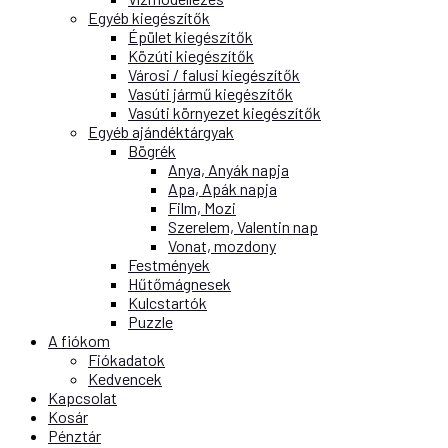
Egyéb kiegészítők
Épület kiegészítők
Közúti kiegészítők
Városi / falusi kiegészítők
Vasúti jármű kiegészítők
Vasúti környezet kiegészítők
Egyéb ajándéktárgyak
Bögrék
Anya, Anyák napja
Apa, Apák napja
Film, Mozi
Szerelem, Valentin nap
Vonat, mozdony
Festmények
Hűtőmágnesek
Kulcstartók
Puzzle
A fiókom
Fiókadatok
Kedvencek
Kapcsolat
Kosár
Pénztár