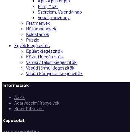
Apa, Apák napja
Film, Mozi
Szerelem, Valentin nap
Vonat, mozdony
Festmények
Hűtőmágnesek
Kulcstartók
Puzzle
Egyéb kiegészítők
Épület kiegészítők
Közúti kiegészítők
Városi / falusi kiegészítők
Vasúti jármű kiegészítők
Vasúti környezet kiegészítők
Információk
ÁSZF
Adatvédelmi irányelvek
Bemutatkozás
Kapcsolat
info@vipmodell.hu