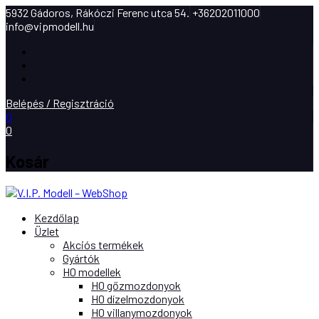
5932 Gádoros, Rákóczi Ferenc utca 54.
+36202011000
info@vipmodell.hu
Facebook
Instagram
Youtube
Belépés / Regisztráció
0
0
Kosár
Kezdőlap
Üzlet
Akciós termékek
Gyártók
H0 modellek
H0 gőzmozdonyok
H0 dízelmozdonyok
H0 villanymozdonyok