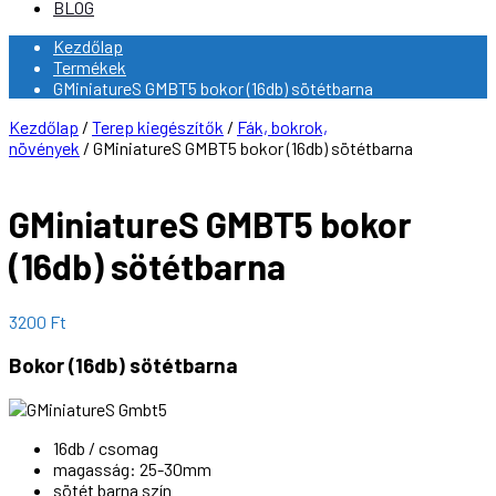
BLOG
Kezdőlap
Termékek
GMiniatureS GMBT5 bokor (16db) sötétbarna
Kezdőlap
/
Terep kiegészítők
/
Fák, bokrok,
növények
/ GMiniatureS GMBT5 bokor (16db) sötétbarna
GMiniatureS GMBT5 bokor
(16db) sötétbarna
3200
Ft
Bokor (16db) sötétbarna
16db / csomag
magasság: 25-30mm
sötét barna szín