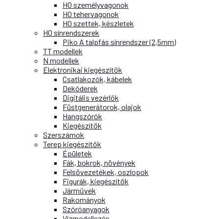
H0 személyvagonok
H0 tehervagonok
H0 szettek, készletek
H0 sínrendszerek
Piko A talpfás sínrendszer (2,5mm)
TT modellek
N modellek
Elektronikai kiegészítők
Csatlakozók, kábelek
Dekóderek
Digitális vezérlők
Füstgenerátorok, olajok
Hangszórók
Kiegészítők
Szerszámok
Terep kiegészítők
Épületek
Fák, bokrok, növények
Felsővezetékek, oszlopok
Figurák, kiegészítők
Járművek
Rakományok
Szóróanyagok
Vízmodellezés