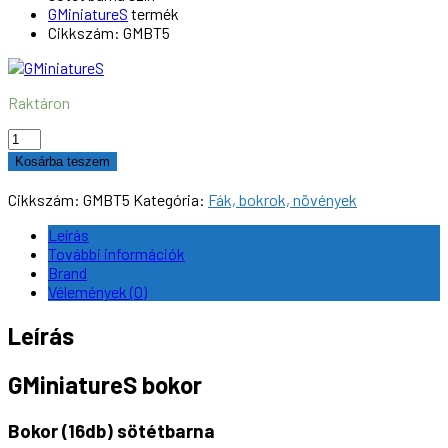
GMiniatureS
termék
Cikkszám: GMBT5
Raktáron
GMiniatureS
GMBT5
Kosárba teszem
bokor
(16db)
Cikkszám:
GMBT5
Kategória:
Fák, bokrok, növények
sötétbarna
mennyiség
Leírás
További információk
Brand
Vélemények (0)
Leírás
GMiniatureS bokor
Bokor (16db) sötétbarna