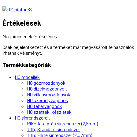
Értékelések
Még nincsenek értékelések.
Csak bejelentkezett és a terméket már megvásárolt felhasználók
írhatnak véleményt.
Termékkategóriák
H0 modellek
H0 gőzmozdonyok
H0 dízelmozdonyok
H0 villanymozdonyok
H0 személyvagonok
H0 tehervagonok
H0 szettek, készletek
H0 sínrendszerek
Piko A talpfás sínrendszer (2,5mm)
Tillig Standard sínrendszer
Tillig Ellite sínrendszer (2,07mm)