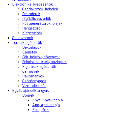
Elektronikai kiegészítők
Csatlakozók, kábelek
Dekóderek
Digitális vezérlők
Füstgenerátorok, olajak
Hangszórók
Kiegészítők
Szerszámok
Terep kiegészítők
Dekorlapok
Épületek
Fák, bokrok, növények
Felsővezetékek, oszlopok
Figurák, kiegészítők
Járművek
Rakományok
Szóróanyagok
Vízmodellezés
Egyéb ajándéktárgyak
Bögrék
Anya, Anyák napja
Apa, Apák napja
Film, Mozi