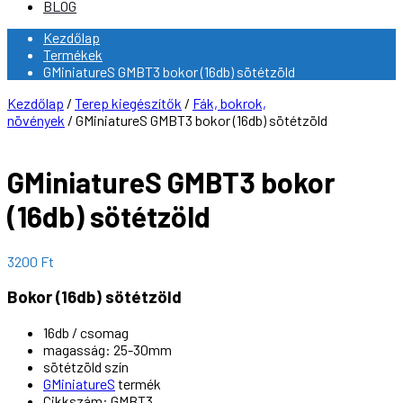
BLOG
Kezdőlap
Termékek
GMiniatureS GMBT3 bokor (16db) sötétzöld
Kezdőlap
/
Terep kiegészítők
/
Fák, bokrok,
növények
/ GMiniatureS GMBT3 bokor (16db) sötétzöld
GMiniatureS GMBT3 bokor
(16db) sötétzöld
3200
Ft
Bokor (16db) sötétzöld
16db / csomag
magasság: 25-30mm
sötétzöld szín
GMiniatureS
termék
Cikkszám: GMBT3