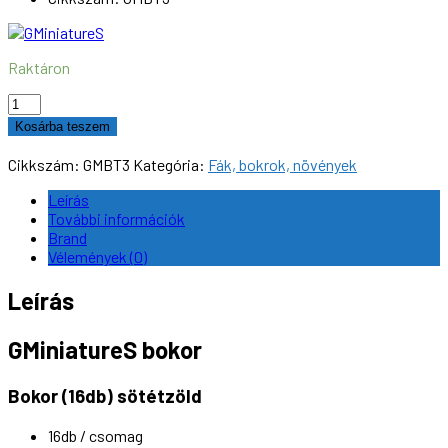
Raktáron
GMiniatureS
GMBT3
Kosárba teszem
bokor
(16db)
Cikkszám:
GMBT3
Kategória:
Fák, bokrok, növények
sötétzöld
mennyiség
Leírás
További információk
Brand
Vélemények (0)
Leírás
GMiniatureS bokor
Bokor (16db) sötétzöld
16db / csomag