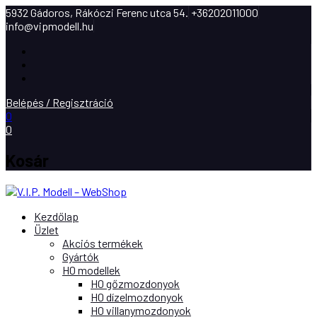
5932 Gádoros, Rákóczi Ferenc utca 54.
+36202011000
info@vipmodell.hu
Facebook
Instagram
Youtube
Belépés / Regisztráció
0
0
Kosár
Kezdőlap
Üzlet
Akciós termékek
Gyártók
H0 modellek
H0 gőzmozdonyok
H0 dízelmozdonyok
H0 villanymozdonyok