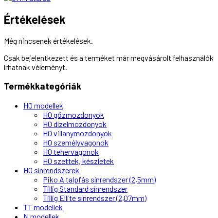
Értékelések
Még nincsenek értékelések.
Csak bejelentkezett és a terméket már megvásárolt felhasználók
írhatnak véleményt.
Termékkategóriák
H0 modellek
H0 gőzmozdonyok
H0 dízelmozdonyok
H0 villanymozdonyok
H0 személyvagonok
H0 tehervagonok
H0 szettek, készletek
H0 sínrendszerek
Piko A talpfás sínrendszer (2,5mm)
Tillig Standard sínrendszer
Tillig Ellite sínrendszer (2,07mm)
TT modellek
N modellek