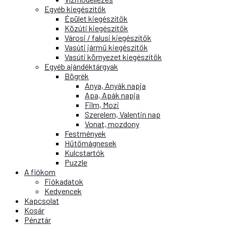
Egyéb kiegészítők
Épület kiegészítők
Közúti kiegészítők
Városi / falusi kiegészítők
Vasúti jármű kiegészítők
Vasúti környezet kiegészítők
Egyéb ajándéktárgyak
Bögrék
Anya, Anyák napja
Apa, Apák napja
Film, Mozi
Szerelem, Valentin nap
Vonat, mozdony
Festmények
Hűtőmágnesek
Kulcstartók
Puzzle
A fiókom
Fiókadatok
Kedvencek
Kapcsolat
Kosár
Pénztár