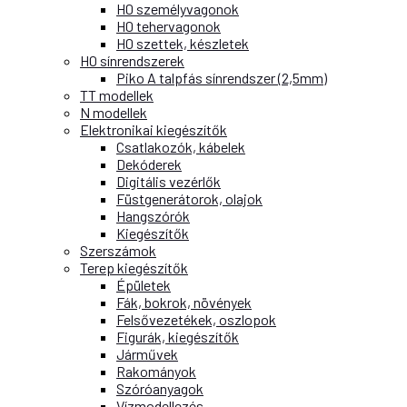
H0 személyvagonok
H0 tehervagonok
H0 szettek, készletek
H0 sínrendszerek
Piko A talpfás sínrendszer (2,5mm)
TT modellek
N modellek
Elektronikai kiegészítők
Csatlakozók, kábelek
Dekóderek
Digitális vezérlők
Füstgenerátorok, olajok
Hangszórók
Kiegészítők
Szerszámok
Terep kiegészítők
Épületek
Fák, bokrok, növények
Felsővezetékek, oszlopok
Figurák, kiegészítők
Járművek
Rakományok
Szóróanyagok
Vízmodellezés