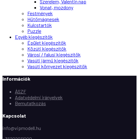
Szerelem, Valentin nap
Vonat, mozdony
Festmények
Hűtőmágnesek
Kulcstartók
Puzzle
Egyéb kiegészítők
Épület kiegészítők
Közúti kiegészítők
Városi / falusi kiegészítők
Vasúti jármű kiegészítők
Vasúti környezet kiegészítők
Információk
ÁSZF
Adatvédelmi irányelvek
Bemutatkozás
Kapcsolat
info@vipmodell.hu
+36202011000