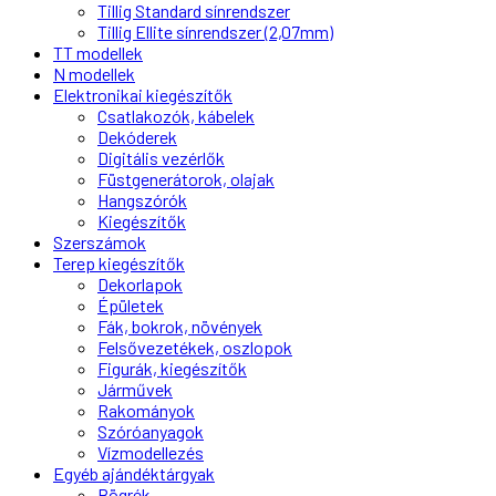
Tillig Standard sínrendszer
Tillig Ellite sínrendszer (2,07mm)
TT modellek
N modellek
Elektronikai kiegészítők
Csatlakozók, kábelek
Dekóderek
Digitális vezérlők
Füstgenerátorok, olajak
Hangszórók
Kiegészítők
Szerszámok
Terep kiegészítők
Dekorlapok
Épületek
Fák, bokrok, növények
Felsővezetékek, oszlopok
Figurák, kiegészítők
Járművek
Rakományok
Szóróanyagok
Vízmodellezés
Egyéb ajándéktárgyak
Bögrék