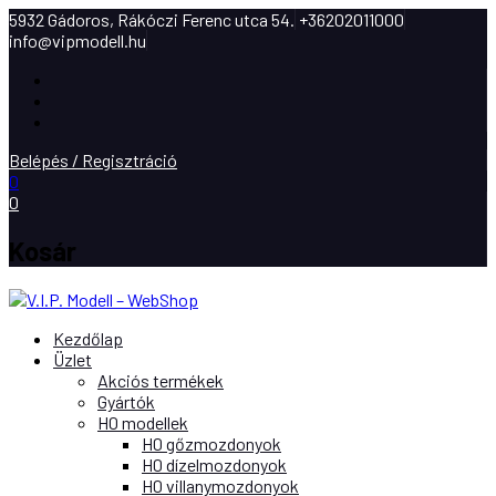
5932 Gádoros, Rákóczi Ferenc utca 54.
+36202011000
info@vipmodell.hu
Facebook
Instagram
Youtube
Belépés / Regisztráció
0
0
Kosár
Kezdőlap
Üzlet
Akciós termékek
Gyártók
H0 modellek
H0 gőzmozdonyok
H0 dízelmozdonyok
H0 villanymozdonyok