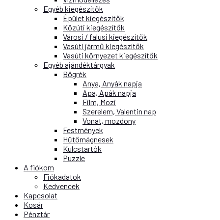
Egyéb kiegészítők
Épület kiegészítők
Közúti kiegészítők
Városi / falusi kiegészítők
Vasúti jármű kiegészítők
Vasúti környezet kiegészítők
Egyéb ajándéktárgyak
Bögrék
Anya, Anyák napja
Apa, Apák napja
Film, Mozi
Szerelem, Valentin nap
Vonat, mozdony
Festmények
Hűtőmágnesek
Kulcstartók
Puzzle
A fiókom
Fiókadatok
Kedvencek
Kapcsolat
Kosár
Pénztár