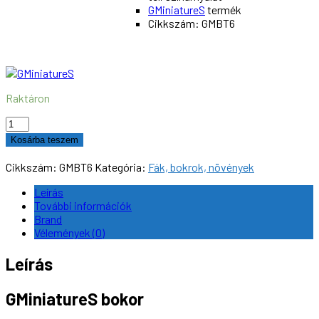
GMiniatureS
termék
Cikkszám: GMBT6
Raktáron
GMiniatureS
GMBT6
Kosárba teszem
bokor
(16db)
Cikkszám:
GMBT6
Kategória:
Fák, bokrok, növények
téli
mennyiség
Leírás
További információk
Brand
Vélemények (0)
Leírás
GMiniatureS bokor