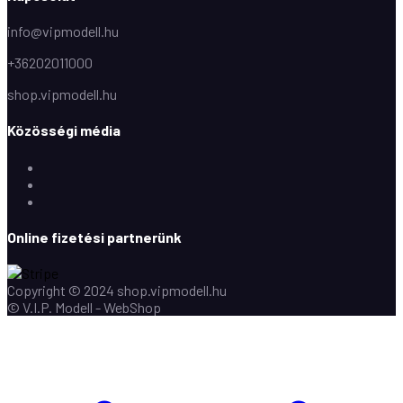
info@vipmodell.hu
+36202011000
shop.vipmodell.hu
Közösségi média
Facebook
Instagram
Youtube
Online fizetési partnerünk
Copyright © 2024 shop.vipmodell.hu
© V.I.P. Modell - WebShop