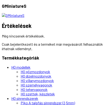
GMiniatureS
Értékelések
Még nincsenek értékelések.
Csak bejelentkezett és a terméket már megvásárolt felhasználók
írhatnak véleményt.
Termékkategóriák
H0 modellek
H0 gőzmozdonyok
H0 dízelmozdonyok
H0 villanymozdonyok
H0 személyvagonok
H0 tehervagonok
H0 szettek, készletek
H0 sínrendszerek
Piko A talpfás sínrendszer (2,5mm)