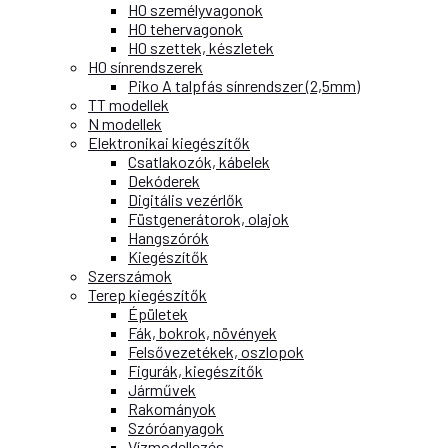
H0 személyvagonok
H0 tehervagonok
H0 szettek, készletek
H0 sínrendszerek
Piko A talpfás sínrendszer (2,5mm)
TT modellek
N modellek
Elektronikai kiegészítők
Csatlakozók, kábelek
Dekóderek
Digitális vezérlők
Füstgenerátorok, olajok
Hangszórók
Kiegészítők
Szerszámok
Terep kiegészítők
Épületek
Fák, bokrok, növények
Felsővezetékek, oszlopok
Figurák, kiegészítők
Járművek
Rakományok
Szóróanyagok
Vízmodellezés