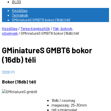
BLOG
Kezdőlap
Termékek
GMiniatureS GMBT6 bokor (16db) téli
Kezdőlap
/
Terep kiegészítők
/
Fák, bokrok,
növények
/ GMiniatureS GMBT6 bokor (16db) téli
GMiniatureS GMBT6 bokor
(16db) téli
3200
Ft
Bokor (16db) téli
16db / csomag
magasság: 25-30mm
téli színárnyalat