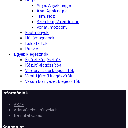
Anya, Anyák napja
Apa, Apák napja
Film, Mozi
Szerelem, Valentin nap
Vonat, mozdony
Festmények
Hűtőmágnesek
Kulcstartók
Puzzle
Egyéb kiegészítők
Épület kiegészítők
Közúti kiegészítők
Városi / falusi kiegészítők
Vasúti jármű kiegészítők
Vasúti környezet kiegészítők
Információk
ÁSZF
Adatvédelmi irányelvek
Bemutatkozás
Kapcsolat