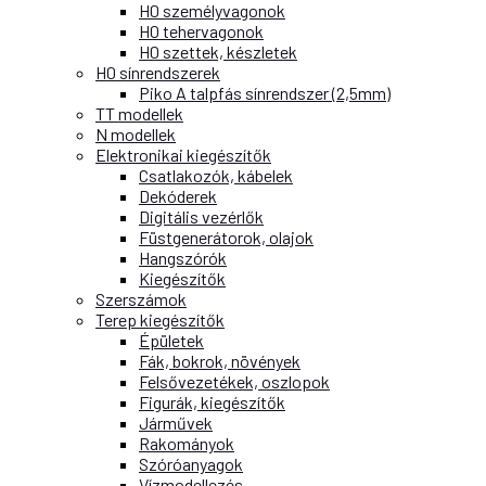
H0 személyvagonok
H0 tehervagonok
H0 szettek, készletek
H0 sínrendszerek
Piko A talpfás sínrendszer (2,5mm)
TT modellek
N modellek
Elektronikai kiegészítők
Csatlakozók, kábelek
Dekóderek
Digitális vezérlők
Füstgenerátorok, olajok
Hangszórók
Kiegészítők
Szerszámok
Terep kiegészítők
Épületek
Fák, bokrok, növények
Felsővezetékek, oszlopok
Figurák, kiegészítők
Járművek
Rakományok
Szóróanyagok
Vízmodellezés