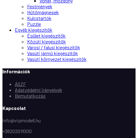
Vonat, mozdony
Festmények
Hűtőmágnesek
Kulcstartók
Puzzle
Egyéb kiegészítők
Épület kiegészítők
Közúti kiegészítők
Városi / falusi kiegészítők
Vasúti jármű kiegészítők
Vasúti környezet kiegészítők
Információk
ÁSZF
Adatvédelmi irányelvek
Bemutatkozás
Kapcsolat
info@vipmodell.hu
+36202011000