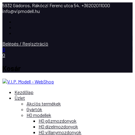
5932 Gádoros, Rákóczi Ferenc utca 54.
+36202011000
info@vipmodell.hu
Facebook
Instagram
Youtube
Belépés / Regisztráció
0
0
Kosár
Kezdőlap
Üzlet
Akciós termékek
Gyártók
H0 modellek
H0 gőzmozdonyok
H0 dízelmozdonyok
H0 villanymozdonyok