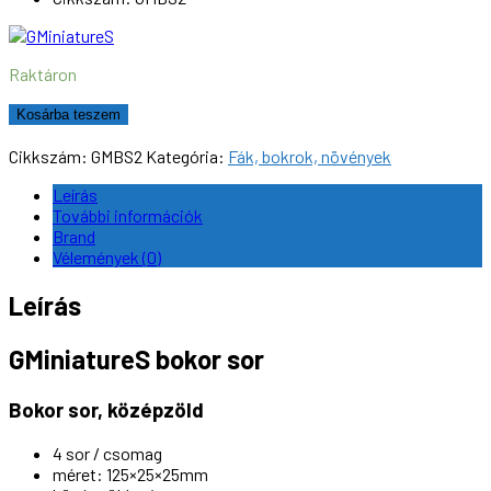
Raktáron
GMiniatureS
Kosárba teszem
GMBS2
bokor
Cikkszám:
GMBS2
Kategória:
Fák, bokrok, növények
sor,
középzöld
Leírás
mennyiség
További információk
Brand
Vélemények (0)
Leírás
GMiniatureS bokor sor
Bokor sor, középzöld
4 sor / csomag
méret: 125×25×25mm