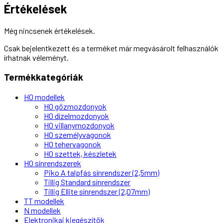
Értékelések
Még nincsenek értékelések.
Csak bejelentkezett és a terméket már megvásárolt felhasználók
írhatnak véleményt.
Termékkategóriák
H0 modellek
H0 gőzmozdonyok
H0 dízelmozdonyok
H0 villanymozdonyok
H0 személyvagonok
H0 tehervagonok
H0 szettek, készletek
H0 sínrendszerek
Piko A talpfás sínrendszer (2,5mm)
Tillig Standard sínrendszer
Tillig Ellite sínrendszer (2,07mm)
TT modellek
N modellek
Elektronikai kiegészítők