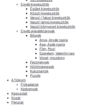
Egyéb kiegészítők
Épület kiegészítők
Közúti kiegészítők
Városi / falusi kiegészítők
Vasúti jármű kiegészítők
Vasúti környezet kiegészítők
Egyéb ajándéktárgyak
Bögrék
Anya, Anyák napja
Apa, Apák napja
Film, Mozi
Szerelem, Valentin nap
Vonat, mozdony
Festmények
Hűtőmágnesek
Kulcstartók
Puzzle
A fiókom
Fiókadatok
Kedvencek
Kapcsolat
Kosár
Pénztár