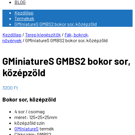
BLOG
Kezdőlap
Termékek
GMiniatureS GMBS2 bokor sor, középzöld
Kezdőlap
/
Terep kiegészítők
/
Fák, bokrok,
növények
/ GMiniatureS GMBS2 bokor sor, középzöld
GMiniatureS GMBS2 bokor sor,
középzöld
3200
Ft
Bokor sor, középzöld
4 sor / csomag
méret: 125×25×25mm
középzöld szín
GMiniatureS
termék
Cikkszám: GMBS2