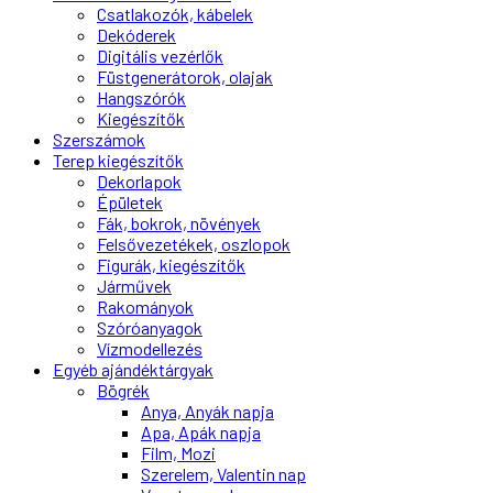
Csatlakozók, kábelek
Dekóderek
Digitális vezérlők
Füstgenerátorok, olajak
Hangszórók
Kiegészítők
Szerszámok
Terep kiegészítők
Dekorlapok
Épületek
Fák, bokrok, növények
Felsővezetékek, oszlopok
Figurák, kiegészítők
Járművek
Rakományok
Szóróanyagok
Vízmodellezés
Egyéb ajándéktárgyak
Bögrék
Anya, Anyák napja
Apa, Apák napja
Film, Mozi
Szerelem, Valentin nap