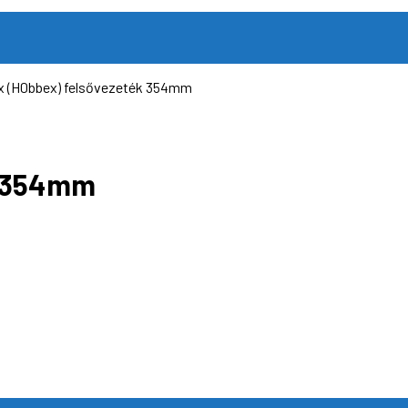
x (H0bbex) felsővezeték 354mm
k 354mm