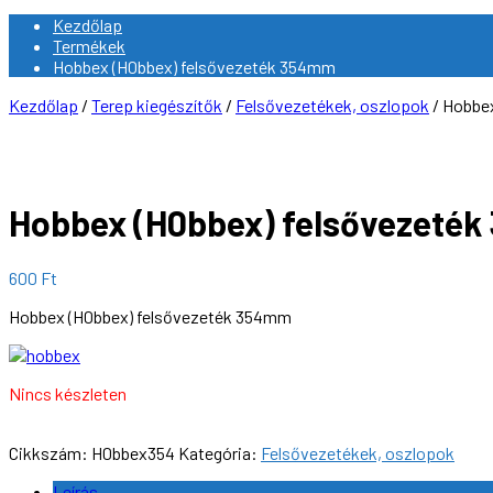
Kezdőlap
Termékek
Hobbex (H0bbex) felsővezeték 354mm
Kezdőlap
/
Terep kiegészítők
/
Felsővezetékek, oszlopok
/ Hobbe
Hobbex (H0bbex) felsővezeté
600
Ft
Hobbex (H0bbex) felsővezeték 354mm
Nincs készleten
Cikkszám:
H0bbex354
Kategória:
Felsővezetékek, oszlopok
Leírás