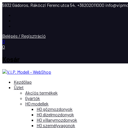
5932 Gádoros, Rákóczi Ferenc utca 54.
+36202011000
info@vipmo
Facebook
Instagram
Youtube
Belépés / Regisztráció
0
0
Kosár
Kezdőlap
Üzlet
Akciós termékek
Gyártók
H0 modellek
H0 gőzmozdonyok
H0 dízelmozdonyok
H0 villanymozdonyok
H0 személyvagonok