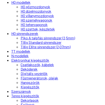
H0 modellek
H0 gőzmozdonyok
H0 dízelmozdonyok
H0 villanymozdonyok
H0 személyvagonok
H0 tehervagonok
H0 szettek, készletek
H0 sínrendszerek
Piko A talpfás sínrendszer (2,5mm)
Tillig Standard sínrendszer
Tillig Ellite sínrendszer (2,07mm)
TT modellek
N modellek
Elektronikai kiegészítők
Csatlakozók, kábelek
Dekóderek
Digitális vezérlők
Füstgenerátorok, olajak
Hangszórók
Kiegészítők
Szerszámok
Terep kiegészítők
Dekorlapok
Épületek