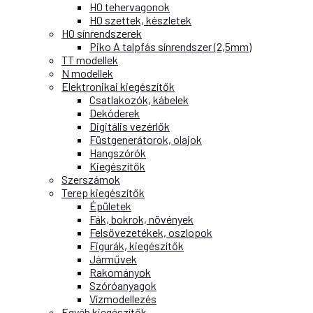
H0 tehervagonok
H0 szettek, készletek
H0 sínrendszerek
Piko A talpfás sínrendszer (2,5mm)
TT modellek
N modellek
Elektronikai kiegészítők
Csatlakozók, kábelek
Dekóderek
Digitális vezérlők
Füstgenerátorok, olajok
Hangszórók
Kiegészítők
Szerszámok
Terep kiegészítők
Épületek
Fák, bokrok, növények
Felsővezetékek, oszlopok
Figurák, kiegészítők
Járművek
Rakományok
Szóróanyagok
Vízmodellezés
Egyéb kiegészítők