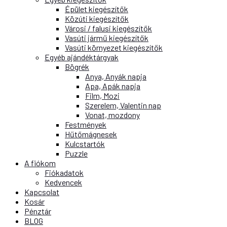
Épület kiegészítők
Közúti kiegészítők
Városi / falusi kiegészítők
Vasúti jármű kiegészítők
Vasúti környezet kiegészítők
Egyéb ajándéktárgyak
Bögrék
Anya, Anyák napja
Apa, Apák napja
Film, Mozi
Szerelem, Valentin nap
Vonat, mozdony
Festmények
Hűtőmágnesek
Kulcstartók
Puzzle
A fiókom
Fiókadatok
Kedvencek
Kapcsolat
Kosár
Pénztár
BLOG