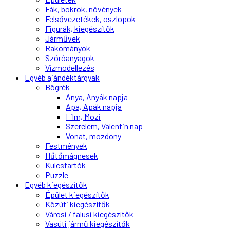
Fák, bokrok, növények
Felsővezetékek, oszlopok
Figurák, kiegészítők
Járművek
Rakományok
Szóróanyagok
Vízmodellezés
Egyéb ajándéktárgyak
Bögrék
Anya, Anyák napja
Apa, Apák napja
Film, Mozi
Szerelem, Valentin nap
Vonat, mozdony
Festmények
Hűtőmágnesek
Kulcstartók
Puzzle
Egyéb kiegészítők
Épület kiegészítők
Közúti kiegészítők
Városi / falusi kiegészítők
Vasúti jármű kiegészítők