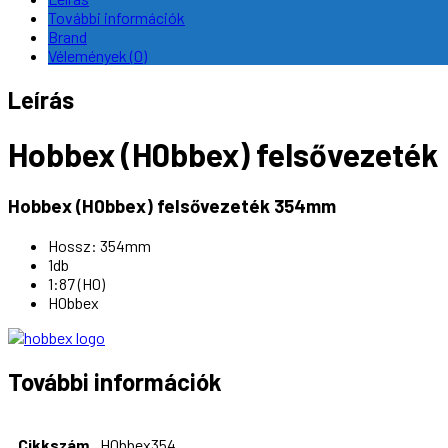
További információk
Brand
Vélemények (0)
Leírás
Hobbex (H0bbex) felsővezeték
Hobbex (H0bbex) felsővezeték 354mm
Hossz: 354mm
1db
1:87 (H0)
H0bbex
További információk
Cikkszám
H0bbex354