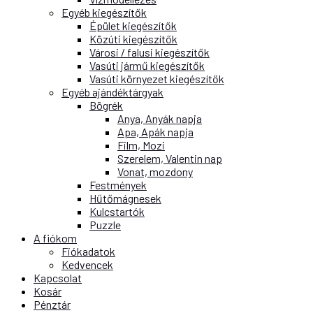
Egyéb kiegészítők
Épület kiegészítők
Közúti kiegészítők
Városi / falusi kiegészítők
Vasúti jármű kiegészítők
Vasúti környezet kiegészítők
Egyéb ajándéktárgyak
Bögrék
Anya, Anyák napja
Apa, Apák napja
Film, Mozi
Szerelem, Valentin nap
Vonat, mozdony
Festmények
Hűtőmágnesek
Kulcstartók
Puzzle
A fiókom
Fiókadatok
Kedvencek
Kapcsolat
Kosár
Pénztár