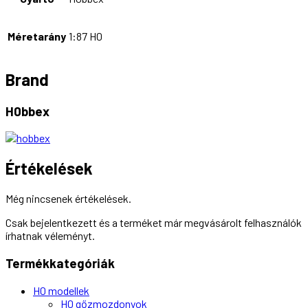
Méretarány
1:87 H0
Brand
H0bbex
Értékelések
Még nincsenek értékelések.
Csak bejelentkezett és a terméket már megvásárolt felhasználók
írhatnak véleményt.
Termékkategóriák
H0 modellek
H0 gőzmozdonyok