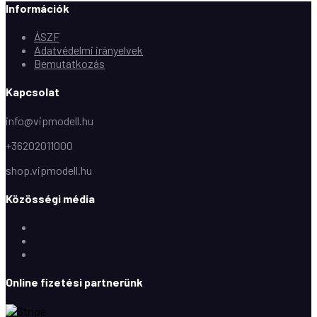
Információk
ÁSZF
Adatvédelmi irányelvek
Bemutatkozás
Kapcsolat
info@vipmodell.hu
+36202011000
shop.vipmodell.hu
Közösségi média
Facebook
Instagram
Youtube
Online fizetési partnerünk