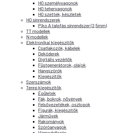
H0 személyvagonok
H0 tehervagonok
H0 szettek, készletek
H0 sínrendszerek
Piko A talpfás sínrendszer (2,5mm)
TT modellek
N modellek
Elektronikai kiegészítők
Csatlakozók, kábelek
Dekóderek
Digitális vezérlők
Füstgenerátorok, olajok
Hangszórók
Kiegészítők
Szerszámok
Terep kiegészítők
Épületek
Fák, bokrok, növények
Felsővezetékek, oszlopok
Figurák, kiegészítők
Járművek
Rakományok
Szóróanyagok
Vízmodellezés