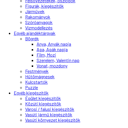
Felsővezetékek, oszlopok
Figurák, kiegészítők
Járművek
Rakományok
Szóróanyagok
Vízmodellezés
Egyéb ajándéktárgyak
Bögrék
Anya, Anyák napja
Apa, Apák napja
Film, Mozi
Szerelem, Valentin nap
Vonat, mozdony
Festmények
Hűtőmágnesek
Kulcstartók
Puzzle
Egyéb kiegészítők
Épület kiegészítők
Közúti kiegészítők
Városi / falusi kiegészítők
Vasúti jármű kiegészítők
Vasúti környezet kiegészítők