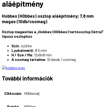
aláépítmény
Hobbex (H0bbex) oszlop aláépítmény; 7,8 mm
magas (10db/csomag)
Oszlop magasítás a „Hobbex (H0bbex) tartóoszlop (létra)”
típusú oszlophoz
Szín:
szürke
Lyukátmérő:
Ø 5 mm
H / Szé / Ma:
12x8x8 mm
A csomag tartalma:
10 darab / csomag
További információk
Cikkszám
H0bbexalj
Gyártó
H0bbex