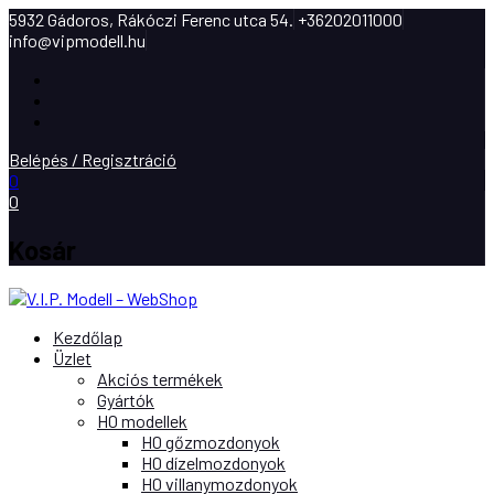
5932 Gádoros, Rákóczi Ferenc utca 54.
+36202011000
info@vipmodell.hu
Facebook
Instagram
Youtube
Belépés / Regisztráció
0
0
Kosár
Kezdőlap
Üzlet
Akciós termékek
Gyártók
H0 modellek
H0 gőzmozdonyok
H0 dízelmozdonyok
H0 villanymozdonyok