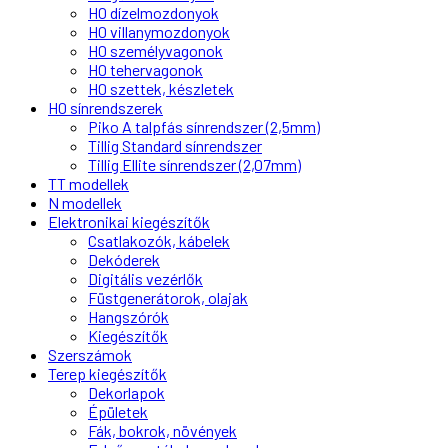
H0 dízelmozdonyok
H0 villanymozdonyok
H0 személyvagonok
H0 tehervagonok
H0 szettek, készletek
H0 sínrendszerek
Piko A talpfás sínrendszer (2,5mm)
Tillig Standard sínrendszer
Tillig Ellite sínrendszer (2,07mm)
TT modellek
N modellek
Elektronikai kiegészítők
Csatlakozók, kábelek
Dekóderek
Digitális vezérlők
Füstgenerátorok, olajak
Hangszórók
Kiegészítők
Szerszámok
Terep kiegészítők
Dekorlapok
Épületek
Fák, bokrok, növények