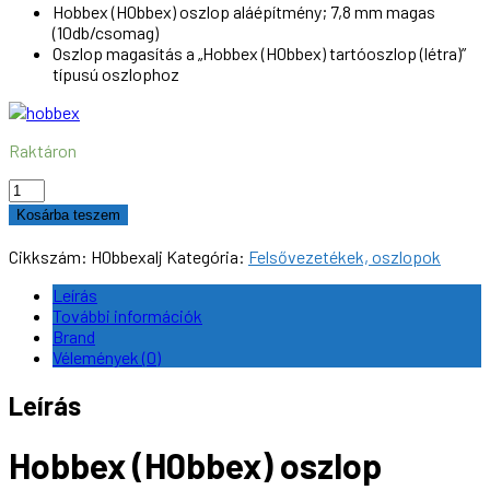
Hobbex (H0bbex) oszlop aláépítmény; 7,8 mm magas
(10db/csomag)
Oszlop magasítás a „Hobbex (H0bbex) tartóoszlop (létra)”
típusú oszlophoz
Raktáron
Hobbex
(H0bbex)
Kosárba teszem
oszlop
aláépítmény;
Cikkszám:
H0bbexalj
Kategória:
Felsővezetékek, oszlopok
7,8
mm
Leírás
magas
További információk
(10db/csomag)
Brand
mennyiség
Vélemények (0)
Leírás
Hobbex (H0bbex) oszlop