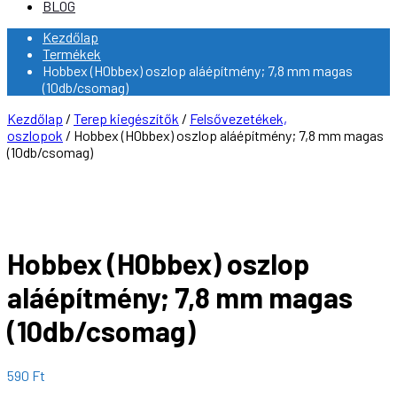
BLOG
Kezdőlap
Termékek
Hobbex (H0bbex) oszlop aláépítmény; 7,8 mm magas
(10db/csomag)
Kezdőlap
/
Terep kiegészítők
/
Felsővezetékek,
oszlopok
/ Hobbex (H0bbex) oszlop aláépítmény; 7,8 mm magas
(10db/csomag)
Hobbex (H0bbex) oszlop
aláépítmény; 7,8 mm magas
(10db/csomag)
590
Ft