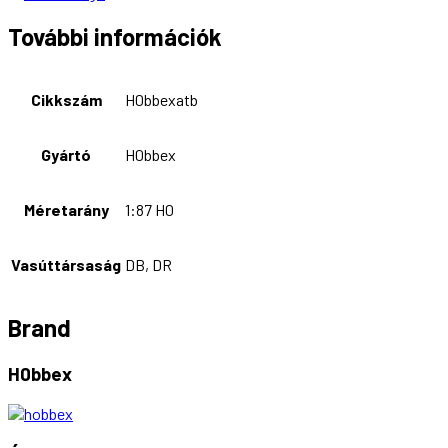
További információk
Cikkszám
H0bbexatb
Gyártó
H0bbex
Méretarány
1:87 H0
Vasúttársaság
DB, DR
Brand
H0bbex