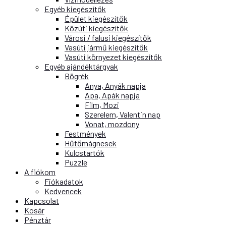
Egyéb kiegészítők
Épület kiegészítők
Közúti kiegészítők
Városi / falusi kiegészítők
Vasúti jármű kiegészítők
Vasúti környezet kiegészítők
Egyéb ajándéktárgyak
Bögrék
Anya, Anyák napja
Apa, Apák napja
Film, Mozi
Szerelem, Valentin nap
Vonat, mozdony
Festmények
Hűtőmágnesek
Kulcstartók
Puzzle
A fiókom
Fiókadatok
Kedvencek
Kapcsolat
Kosár
Pénztár