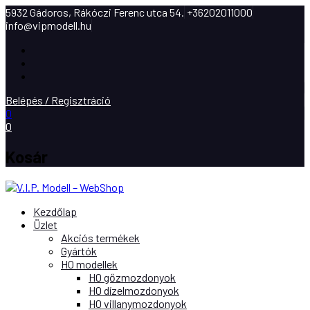
5932 Gádoros, Rákóczi Ferenc utca 54.
+36202011000
info@vipmodell.hu
Facebook
Instagram
Youtube
Belépés / Regisztráció
0
0
Kosár
Kezdőlap
Üzlet
Akciós termékek
Gyártók
H0 modellek
H0 gőzmozdonyok
H0 dízelmozdonyok
H0 villanymozdonyok