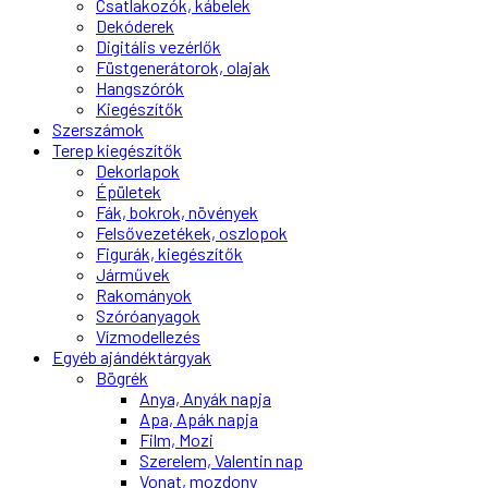
Csatlakozók, kábelek
Dekóderek
Digitális vezérlők
Füstgenerátorok, olajak
Hangszórók
Kiegészítők
Szerszámok
Terep kiegészítők
Dekorlapok
Épületek
Fák, bokrok, növények
Felsővezetékek, oszlopok
Figurák, kiegészítők
Járművek
Rakományok
Szóróanyagok
Vízmodellezés
Egyéb ajándéktárgyak
Bögrék
Anya, Anyák napja
Apa, Apák napja
Film, Mozi
Szerelem, Valentin nap
Vonat, mozdony