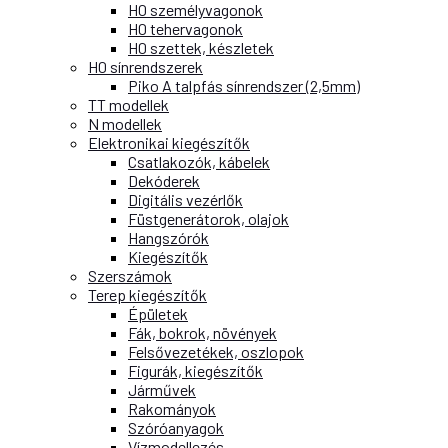
H0 személyvagonok
H0 tehervagonok
H0 szettek, készletek
H0 sínrendszerek
Piko A talpfás sínrendszer (2,5mm)
TT modellek
N modellek
Elektronikai kiegészítők
Csatlakozók, kábelek
Dekóderek
Digitális vezérlők
Füstgenerátorok, olajok
Hangszórók
Kiegészítők
Szerszámok
Terep kiegészítők
Épületek
Fák, bokrok, növények
Felsővezetékek, oszlopok
Figurák, kiegészítők
Járművek
Rakományok
Szóróanyagok
Vízmodellezés