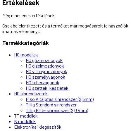
Értékelések
Még nincsenek értékelések.
Csak bejelentkezett és a terméket már megvásárolt felhasználók
írhatnak véleményt.
Termékkategóriák
H0 modellek
H0 gőzmozdonyok
H0 dízelmozdonyok
H0 villanymozdonyok
H0 személyvagonok
H0 tehervagonok
H0 szettek, készletek
H0 sínrendszerek
Piko A talpfás sínrendszer (2,5mm)
Tillig Standard sínrendszer
Tillig Ellite sínrendszer (2,07mm)
TT modellek
N modellek
Elektronikai kiegészítők