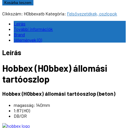
(H0bbex)
Kosárba teszem
állomási
tartóoszlop
Cikkszám:
H0bbexatb
Kategória:
Felsővezetékek, oszlopok
(beton)
mennyiség
Leírás
További információk
Brand
Vélemények (0)
Leírás
Hobbex (H0bbex) állomási
tartóoszlop
Hobbex (H0bbex) állomási tartóoszlop (beton)
magasság: 140mm
1:87 (H0)
DB/DR