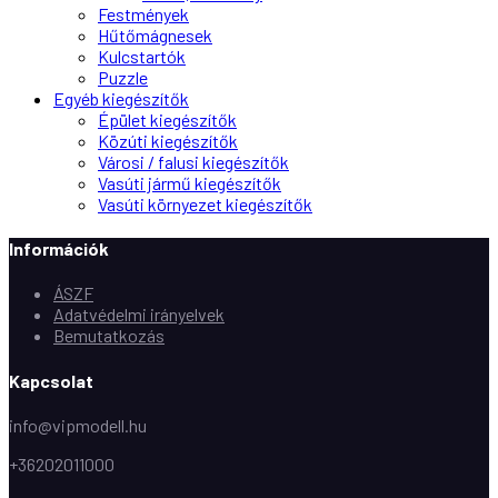
Festmények
Hűtőmágnesek
Kulcstartók
Puzzle
Egyéb kiegészítők
Épület kiegészítők
Közúti kiegészítők
Városi / falusi kiegészítők
Vasúti jármű kiegészítők
Vasúti környezet kiegészítők
Információk
ÁSZF
Adatvédelmi irányelvek
Bemutatkozás
Kapcsolat
info@vipmodell.hu
+36202011000