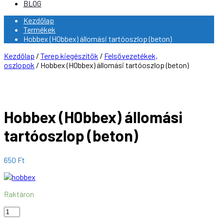
BLOG
Kezdőlap
Termékek
Hobbex (H0bbex) állomási tartóoszlop (beton)
Kezdőlap
/
Terep kiegészítők
/
Felsővezetékek,
oszlopok
/ Hobbex (H0bbex) állomási tartóoszlop (beton)
Hobbex (H0bbex) állomási
tartóoszlop (beton)
650
Ft
Raktáron
Hobbex