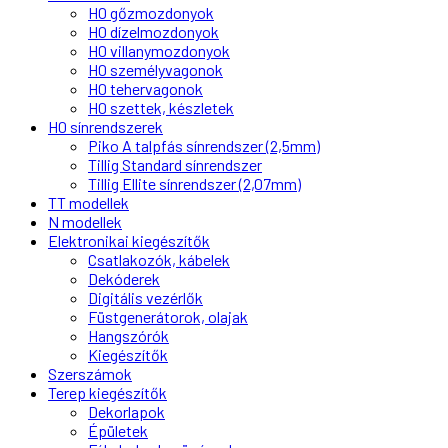
H0 gőzmozdonyok
H0 dízelmozdonyok
H0 villanymozdonyok
H0 személyvagonok
H0 tehervagonok
H0 szettek, készletek
H0 sínrendszerek
Piko A talpfás sínrendszer (2,5mm)
Tillig Standard sínrendszer
Tillig Ellite sínrendszer (2,07mm)
TT modellek
N modellek
Elektronikai kiegészítők
Csatlakozók, kábelek
Dekóderek
Digitális vezérlők
Füstgenerátorok, olajak
Hangszórók
Kiegészítők
Szerszámok
Terep kiegészítők
Dekorlapok
Épületek