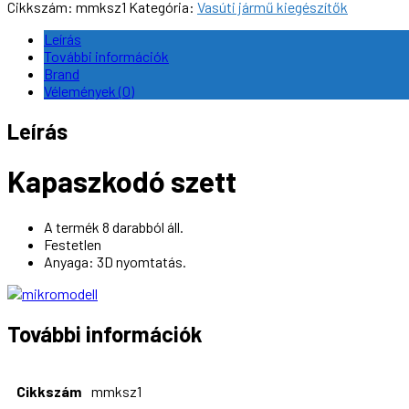
Cikkszám:
mmksz1
Kategória:
Vasúti jármű kiegészítők
Leírás
További információk
Brand
Vélemények (0)
Leírás
Kapaszkodó szett
A termék 8 darabból áll.
Festetlen
Anyaga: 3D nyomtatás.
További információk
Cikkszám
mmksz1