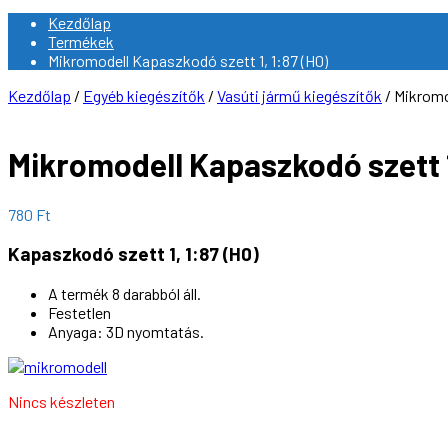
Kezdőlap
Termékek
Mikromodell Kapaszkodó szett 1, 1:87 (H0)
Kezdőlap
/
Egyéb kiegészítők
/
Vasúti jármű kiegészítők
/ Mikromo
Mikromodell Kapaszkodó szett 1
780
Ft
Kapaszkodó szett 1, 1:87 (H0)
A termék 8 darabból áll.
Festetlen
Anyaga: 3D nyomtatás.
Nincs készleten