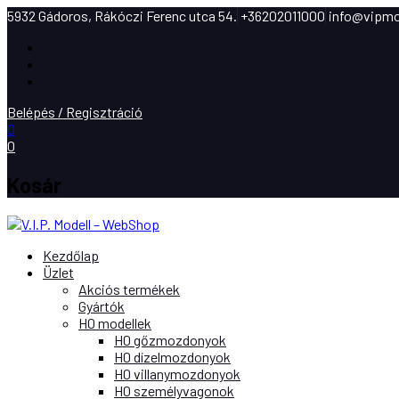
5932 Gádoros, Rákóczi Ferenc utca 54.
+36202011000
info@vipmo
Facebook
Instagram
Youtube
Belépés / Regisztráció
0
0
Kosár
Kezdőlap
Üzlet
Akciós termékek
Gyártók
H0 modellek
H0 gőzmozdonyok
H0 dízelmozdonyok
H0 villanymozdonyok
H0 személyvagonok