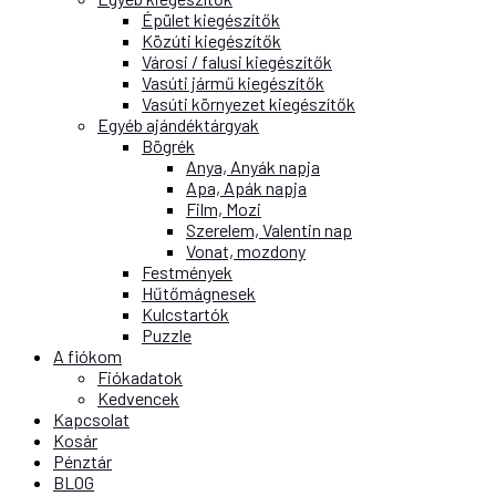
Épület kiegészítők
Közúti kiegészítők
Városi / falusi kiegészítők
Vasúti jármű kiegészítők
Vasúti környezet kiegészítők
Egyéb ajándéktárgyak
Bögrék
Anya, Anyák napja
Apa, Apák napja
Film, Mozi
Szerelem, Valentin nap
Vonat, mozdony
Festmények
Hűtőmágnesek
Kulcstartók
Puzzle
A fiókom
Fiókadatok
Kedvencek
Kapcsolat
Kosár
Pénztár
BLOG