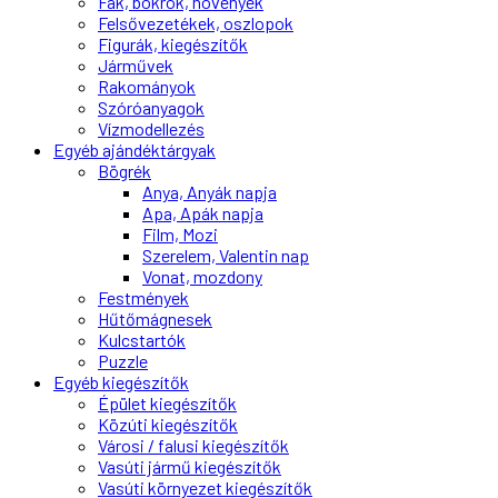
Fák, bokrok, növények
Felsővezetékek, oszlopok
Figurák, kiegészítők
Járművek
Rakományok
Szóróanyagok
Vízmodellezés
Egyéb ajándéktárgyak
Bögrék
Anya, Anyák napja
Apa, Apák napja
Film, Mozi
Szerelem, Valentin nap
Vonat, mozdony
Festmények
Hűtőmágnesek
Kulcstartók
Puzzle
Egyéb kiegészítők
Épület kiegészítők
Közúti kiegészítők
Városi / falusi kiegészítők
Vasúti jármű kiegészítők
Vasúti környezet kiegészítők