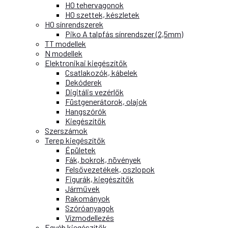
H0 tehervagonok
H0 szettek, készletek
H0 sínrendszerek
Piko A talpfás sínrendszer (2,5mm)
TT modellek
N modellek
Elektronikai kiegészítők
Csatlakozók, kábelek
Dekóderek
Digitális vezérlők
Füstgenerátorok, olajok
Hangszórók
Kiegészítők
Szerszámok
Terep kiegészítők
Épületek
Fák, bokrok, növények
Felsővezetékek, oszlopok
Figurák, kiegészítők
Járművek
Rakományok
Szóróanyagok
Vízmodellezés
Egyéb kiegészítők