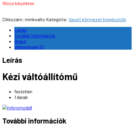
Nincs készleten
Cikkszám:
mmkvalto
Kategória:
Vasúti környezet kiegészítők
Leírás
További információk
Brand
Vélemények (0)
Leírás
Kézi váltóállítómű
festetlen
1 darab
További információk