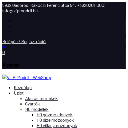
5932 Gádoros, Rákóczi Ferenc utca 54.
+36202011000
info@vipmodell.hu
Facebook
Instagram
Youtube
Belépés / Regisztráció
0
0
Kosár
Kezdőlap
Üzlet
Akciós termékek
Gyártók
H0 modellek
H0 gőzmozdonyok
H0 dízelmozdonyok
H0 villanymozdonyok