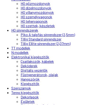
H0 gőzmozdonyok
H0 dízelmozdonyok
H0 villanymozdonyok
H0 személyvagonok
H0 tehervagonok
H0 szettek, készletek
H0 sínrendszerek
Piko A talpfás sínrendszer (2,5mm)
Tillig Standard sínrendszer
Tillig Ellite sínrendszer (2,07mm)
TT modellek
N modellek
Elektronikai kiegészítők
Csatlakozók, kábelek
Dekóderek
Digitális vezérlők
Füstgenerátorok, olajak
Hangszórók
Kiegészítők
Szerszámok
Terep kiegészítők
Dekorlapok
Épületek