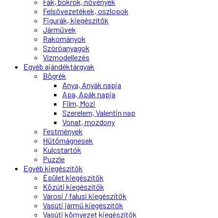
Fák, bokrok, növények
Felsővezetékek, oszlopok
Figurák, kiegészítők
Járművek
Rakományok
Szóróanyagok
Vízmodellezés
Egyéb ajándéktárgyak
Bögrék
Anya, Anyák napja
Apa, Apák napja
Film, Mozi
Szerelem, Valentin nap
Vonat, mozdony
Festmények
Hűtőmágnesek
Kulcstartók
Puzzle
Egyéb kiegészítők
Épület kiegészítők
Közúti kiegészítők
Városi / falusi kiegészítők
Vasúti jármű kiegészítők
Vasúti környezet kiegészítők