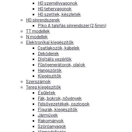
H0 személyvagonok
H0 tehervagonok
H0 szettek, készletek
H0 sínrendszerek
Piko A talpfás sínrendszer (2,5mm)
TT modellek
N modellek
Elektronikai kiegészítők
Csatlakozók, kábelek
Dekóderek
Digitális vezérlők
Füstgenerátorok, olajok
Hangszórók
Kiegészítők
Szerszámok
Terep kiegészítők
Épületek
Fák, bokrok, növények
Felsővezetékek, oszlopok
Figurák, kiegészítők
Járművek
Rakományok
Szóróanyagok
Vízmodellezés