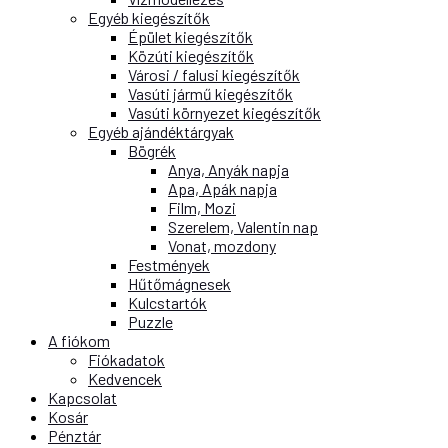
Egyéb kiegészítők
Épület kiegészítők
Közúti kiegészítők
Városi / falusi kiegészítők
Vasúti jármű kiegészítők
Vasúti környezet kiegészítők
Egyéb ajándéktárgyak
Bögrék
Anya, Anyák napja
Apa, Apák napja
Film, Mozi
Szerelem, Valentin nap
Vonat, mozdony
Festmények
Hűtőmágnesek
Kulcstartók
Puzzle
A fiókom
Fiókadatok
Kedvencek
Kapcsolat
Kosár
Pénztár