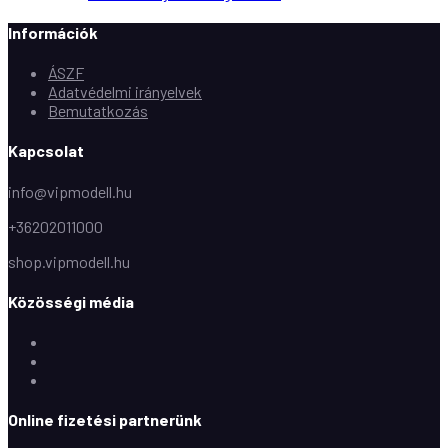
Információk
ÁSZF
Adatvédelmi irányelvek
Bemutatkozás
Kapcsolat
info@vipmodell.hu
+36202011000
shop.vipmodell.hu
Közösségi média
Facebook
Instagram
Youtube
Online fizetési partnerünk