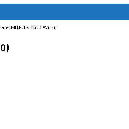
romodell Norton kút, 1:87 (H0)
H0)