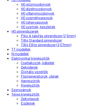
H0 gőzmozdonyok
H0 dízelmozdonyok
H0 villanymozdonyok
H0 személyvagonok
H0 tehervagonok
H0 szettek, készletek
H0 sínrendszerek
Piko A talpfás sínrendszer (2,5mm)
Tillig Standard sínrendszer
Tillig Ellite sínrendszer (2,07mm)
TT modellek
N modellek
Elektronikai kiegészítők
Csatlakozók, kábelek
Dekóderek
Digitális vezérlők
Füstgenerátorok, olajak
Hangszórók
Kiegészítők
Szerszámok
Terep kiegészítők
Dekorlapok
Épületek