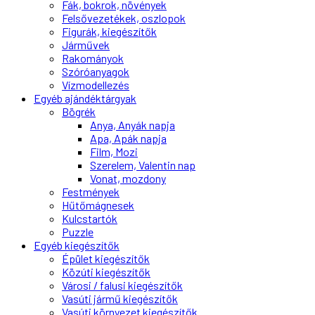
Fák, bokrok, növények
Felsővezetékek, oszlopok
Figurák, kiegészítők
Járművek
Rakományok
Szóróanyagok
Vízmodellezés
Egyéb ajándéktárgyak
Bögrék
Anya, Anyák napja
Apa, Apák napja
Film, Mozi
Szerelem, Valentin nap
Vonat, mozdony
Festmények
Hűtőmágnesek
Kulcstartók
Puzzle
Egyéb kiegészítők
Épület kiegészítők
Közúti kiegészítők
Városi / falusi kiegészítők
Vasúti jármű kiegészítők
Vasúti környezet kiegészítők