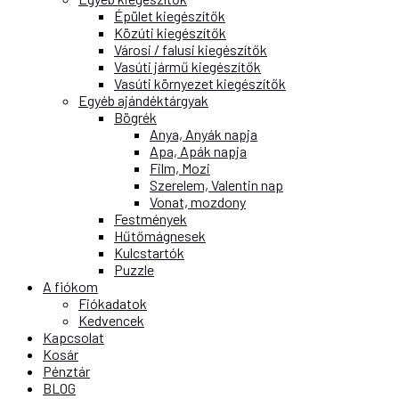
Épület kiegészítők
Közúti kiegészítők
Városi / falusi kiegészítők
Vasúti jármű kiegészítők
Vasúti környezet kiegészítők
Egyéb ajándéktárgyak
Bögrék
Anya, Anyák napja
Apa, Apák napja
Film, Mozi
Szerelem, Valentin nap
Vonat, mozdony
Festmények
Hűtőmágnesek
Kulcstartók
Puzzle
A fiókom
Fiókadatok
Kedvencek
Kapcsolat
Kosár
Pénztár
BLOG