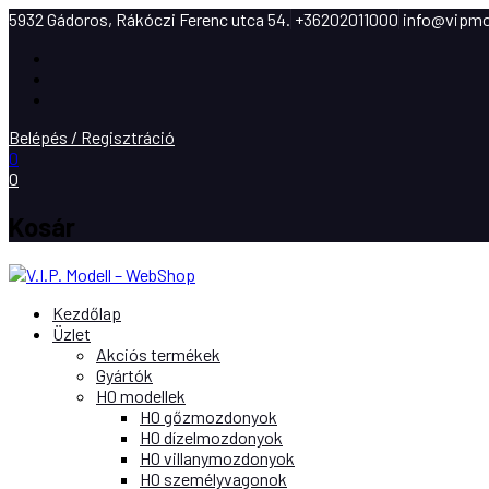
5932 Gádoros, Rákóczi Ferenc utca 54.
+36202011000
info@vipmo
Facebook
Instagram
Youtube
Belépés / Regisztráció
0
0
Kosár
Kezdőlap
Üzlet
Akciós termékek
Gyártók
H0 modellek
H0 gőzmozdonyok
H0 dízelmozdonyok
H0 villanymozdonyok
H0 személyvagonok