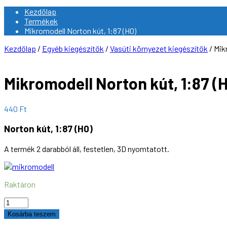
Kezdőlap
Termékek
Mikromodell Norton kút, 1:87 (H0)
Kezdőlap
/
Egyéb kiegészítők
/
Vasúti környezet kiegészítők
/ Mik
Mikromodell Norton kút, 1:87 (
440
Ft
Norton kút, 1:87 (H0)
A termék 2 darabból áll, festetlen, 3D nyomtatott.
Raktáron
Mikromodell
Norton
Kosárba teszem
kút,