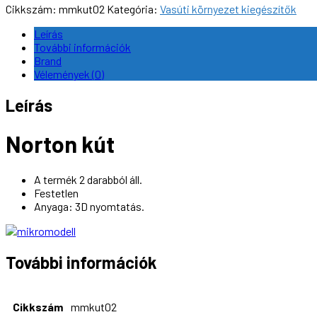
1:87
Cikkszám:
mmkut02
Kategória:
Vasúti környezet kiegészítők
(H0)
mennyiség
Leírás
További információk
Brand
Vélemények (0)
Leírás
Norton kút
A termék 2 darabból áll.
Festetlen
Anyaga: 3D nyomtatás.
További információk
Cikkszám
mmkut02