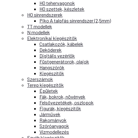
H0 tehervagonok
H0 szettek, készletek
H0 sínrendszerek
Piko A talpfás sínrendszer (2,5mm)
TT modellek
N modellek
Elektronikai kiegészítők
Csatlakozók, kábelek
Dekóderek
Digitális vezérlők
Füstgenerátorok, olajok
Hangszórók
Kiegészítők
Szerszámok
Terep kiegészítők
Épületek
Fák, bokrok, növények
Felsővezetékek, oszlopok
Figurák, kiegészítők
Járművek
Rakományok
Szóróanyagok
Vízmodellezés
Egyéb kiegészítők