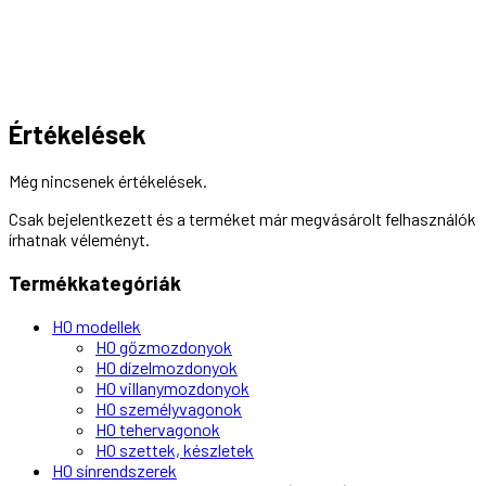
Értékelések
Még nincsenek értékelések.
Csak bejelentkezett és a terméket már megvásárolt felhasználók
írhatnak véleményt.
Termékkategóriák
H0 modellek
H0 gőzmozdonyok
H0 dízelmozdonyok
H0 villanymozdonyok
H0 személyvagonok
H0 tehervagonok
H0 szettek, készletek
H0 sínrendszerek