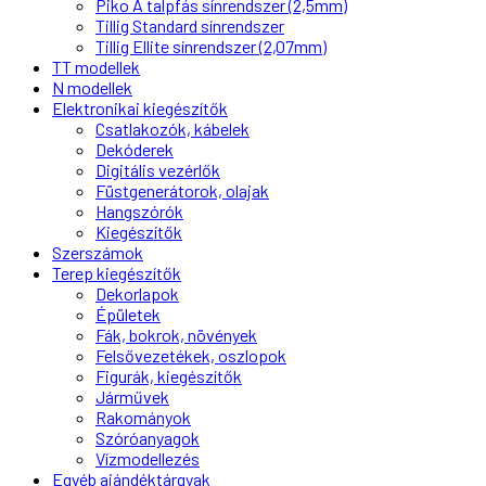
Piko A talpfás sínrendszer (2,5mm)
Tillig Standard sínrendszer
Tillig Ellite sínrendszer (2,07mm)
TT modellek
N modellek
Elektronikai kiegészítők
Csatlakozók, kábelek
Dekóderek
Digitális vezérlők
Füstgenerátorok, olajak
Hangszórók
Kiegészítők
Szerszámok
Terep kiegészítők
Dekorlapok
Épületek
Fák, bokrok, növények
Felsővezetékek, oszlopok
Figurák, kiegészítők
Járművek
Rakományok
Szóróanyagok
Vízmodellezés
Egyéb ajándéktárgyak