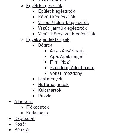
Egyéb kiegészítők
Épület kiegészítők
Közúti kiegészítők
Városi / falusi kiegészítők
Vasúti jármű kiegészítők
Vasúti környezet kiegészítők
Egyéb ajándéktárgyak
Bögrék
Anya, Anyák napja
Apa, Apák napja
Film, Mozi
Szerelem, Valentin nap
Vonat, mozdony
Festmények
Hűtőmágnesek
Kulcstartók
Puzzle
A fiókom
Fiókadatok
Kedvencek
Kapcsolat
Kosár
Pénztár