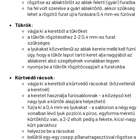
rögzítse az ablaktörlőt az ablak feletti (gyári) furatba
ha fel volt szerelve a gyári ablaktörlő, akkor szükség
lehet a rögzítő furat újra fúrására 0,4 mm-es fúróval
Tükrök:
vágja ki a keretből a tükröket
a tükrök rögzítéséhez 2-2 0,4 mm-es furat
szükséges
a lyukakat közvetlenül az ablak kerete mellé kell fúrni
úgy, hogy a tükör lapot tartó keret alja nagyjából az
ablakeret alsó szegélyének vonalában legyen
nyomja be a tükrök rögzítőcsapjait a furatokba
Kürtvédő rácsok:
vágja ki a keretből a kürtvédő rácsokat (közvetlenül
a keretnél)
a keretet használja fúrósablonnak – a középső két
nagy lyuk a kürtök alapjára helyezhető
fúrja ki a 0,4 mm-es lyukakat – a sablonon a négy egy
vonalban lévő lyuk pozíció a piros, egyforma méretű
kürtökhöz van, a 2-2 eltolt pedig a fekete, kicsi-nagy
kürt párokhoz
helyezze be a rácsokat
belülről egy-egy csepp pillanatragasztóval rögzítse a