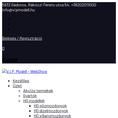
5932 Gádoros, Rákóczi Ferenc utca 54.
+36202011000
info@vipmodell.hu
Facebook
Instagram
Youtube
Belépés / Regisztráció
0
0
Kosár
Kezdőlap
Üzlet
Akciós termékek
Gyártók
H0 modellek
H0 gőzmozdonyok
H0 dízelmozdonyok
H0 villanymozdonyok