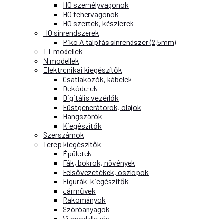
H0 személyvagonok
H0 tehervagonok
H0 szettek, készletek
H0 sínrendszerek
Piko A talpfás sínrendszer (2,5mm)
TT modellek
N modellek
Elektronikai kiegészítők
Csatlakozók, kábelek
Dekóderek
Digitális vezérlők
Füstgenerátorok, olajok
Hangszórók
Kiegészítők
Szerszámok
Terep kiegészítők
Épületek
Fák, bokrok, növények
Felsővezetékek, oszlopok
Figurák, kiegészítők
Járművek
Rakományok
Szóróanyagok
Vízmodellezés