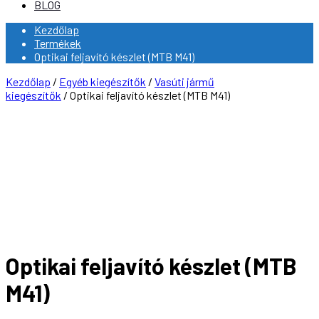
BLOG
Kezdőlap
Termékek
Optikai feljavító készlet (MTB M41)
Kezdőlap
/
Egyéb kiegészítők
/
Vasúti jármű
kiegészítők
/ Optikai feljavító készlet (MTB M41)
Optikai feljavító készlet (MTB
M41)