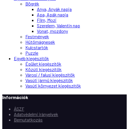
Bögrék
Anya, Anyák napja
Apa, Apák napja
Film, Mozi
Szerelem, Valentin nap
Vonat, mozdony
Festmények
Hűtőmágnesek
Kulcstartók
Puzzle
Egyéb kiegészítők
Épület kiegészítők
Közúti kiegészítők
Városi / falusi kiegészítők
Vasúti jármű kiegészítők
Vasúti környezet kiegészítők
Információk
ÁSZF
Adatvédelmi irányelvek
Bemutatkozás