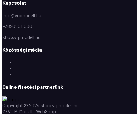
Kapcsolat
info@vipmodell.hu
+36202011000
shop.vipmodell.hu
Közösségi média
Facebook
Instagram
Youtube
Online fizetési partnerünk
Copyright © 2024 shop.vipmodell.hu
© V.I.P. Modell - WebShop