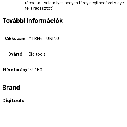
rácsokat (valamilyen hegyes tárgy segítségével vigye
fel a ragasztót)
További információk
Cikkszám
MTBM41TUNING
Gyártó
Digitools
Méretarány
1:87 H0
Brand
Digitools