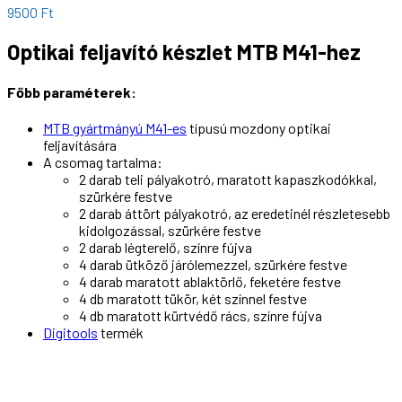
9500
Ft
Optikai feljavító készlet MTB M41-hez
Főbb paraméterek:
MTB gyártmányú M41-es
típusú mozdony optikai
feljavítására
A csomag tartalma:
2 darab teli pályakotró, maratott kapaszkodókkal,
szürkére festve
2 darab áttört pályakotró, az eredetinél részletesebb
kidolgozással, szürkére festve
2 darab légterelő, színre fújva
4 darab ütköző járólemezzel, szürkére festve
4 darab maratott ablaktörlő, feketére festve
4 db maratott tükör, két színnel festve
4 db maratott kürtvédő rács, színre fújva
Digitools
termék