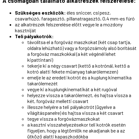
A csomagban található alkatrészek felszerelése:
Szükséges eszközök:
éles sniccer, csipesz,
csavarhúzó, faragasztó, pillanatragasztó, 0,4 mm-es fúró
az alkatrészek felszerelése előtt vegye le a mozdony
kasztniját
Teli pályakotrók:
távolítsa el a forgóváz maszkokat (két csap tartja,
oldalra lehúzható) vagy a forgózsámoly alsó borítását
a forgóváz maszkokkal (a két végénél lehet
kipattintani)
tekerje ki a négy csavart (kettő a kotrónál, kettő a
kotró alatti fekete műanyag takarólemezen)
emelje le az eredeti kotrót és a kuplung kinematika
takarólemezét
vegye ki a kuplungkinematikát a két rugóval
helyezze vissza a takarólemezt, és hajtsa vissza a
két, forgóváz melletti csavart
illessze helyére a teli pályakotrót (ügyelve a
világításpanelre) és hajtsa vissza a két csavart
tegye vissza a forgóvázmaszkokat
a kasztni visszahelyezésekor teli kotrók esetén
figyeljen, hogy a légtömlők ne akadjanak be a az
ütköző alatti kapaszkodókba