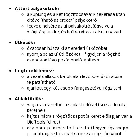
Áttört pályakotrók:
a kuplung és a két rögzítőcsavar kitekerése után
eltávolítható az eredeti pályakotró
tegye a helyére az új pályakotrót (ügyelve a
világításpanelre) és hajtsa vissza a két csavart
Ütközők:
óvatosan húzza ki az eredeti ütközőket
nyomja be az új ütközőket – figyeljen a rögzítő
csapokon lévő pozicionáló lapításra
Légterelő lemez:
a vezetőállások bal oldalán lévő szellőző rácsra
felpattintható
ajánlott egy-két csepp faragasztóval rögzíteni
Ablaktörlők:
vágja ki a keretből az ablaktörlőket (közvetlenül a
keretnél)
hajtsa hátra a rögzítőcsapot (a keret előlapján van a
Digitools felirat)
egy lapra (pl. a maratott keretre) tegyen egy csepp
pillanatragasztót, mártsa bele a rögzítőcsapot